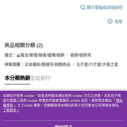
顯示電腦版詳細說明
客服
商品相關分類 (2)
儀式｜🔮魔法/聖壇/線香/蠟燭/碳餅
碳餅/碳餅夾
神聖圖騰｜🕉金屬貼/開運符/相關商品
五芒星/六芒星/大衛之星
本分類熱銷
全站排行
本網站中使用 cookie，欲查詢有關本網站使用 cookie 方式之詳情，及若您不希
熱門標籤
望在電腦上使用 cookie 時應如何變更電腦的 cookie 設定，請參閱本網站「
隱私
權條款
」之 Cookie 聲明。您繼續使用本網站即表示您同意本公司得按本網站使
用條款之 Cookie 聲明使用 cookie。
了解更多 >