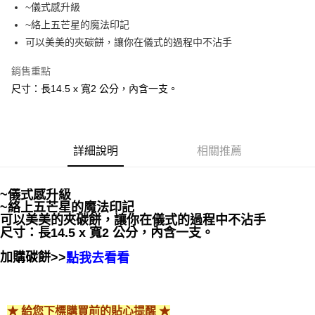
Apple Pay
~儀式感升級
~絡上五芒星的魔法印記
街口支付
可以美美的夾碳餅，讓你在儀式的過程中不沾手
悠遊付
銷售重點
ATM付款
尺寸：長14.5 x 寬2 公分，內含一支。
運送方式
全家取貨付款
詳細說明
相關推薦
每筆NT$80，滿NT$3,000(含以上)免運費
7-11取貨付款
~儀式感升級
每筆NT$80，滿NT$3,000(含以上)免運費
~絡上五芒星的魔法印記
可以美美的夾碳餅，讓你在儀式的過程中不沾手
賣家宅配幫您送（台灣）
尺寸：長14.5 x 寬2 公分，內含一支。
每筆NT$80，滿NT$3,000(含以上)免運費
加購碳餅>>
點我去看看
郵局幫你送（離島）
每筆NT$80，滿NT$3,000(含以上)免運費
★ 給您下標購買前的貼心提醒 ★