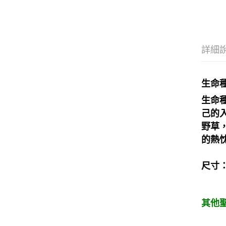
詳細
生命種
生命
己的
野草
的熱
尺寸：
其他聖