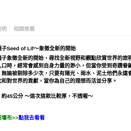
占卜｜♣盧
運送方式
全家取貨
每筆NT$8
說明
相關推薦
7-11取貨
每筆NT$8
子Seed of Lif～象徵全新的開始
賣家宅配
種子象徵全新的開始，尋找全新視野和觀點欣賞世界的旅
每筆NT$8
入口時，經常會感到自身力量的渺小，但當你受到奇蹟眷
郵局幫你
，無論被剔除多少次，只要有陽光、雨水、泥土他們永遠
每筆NT$8
忱和對世界的貢獻，當你為自己的理想而活並分享。
付款後門
約45公分 
～這次這款比較厚，不透喔～
免運費
壇布>>
點我去看看