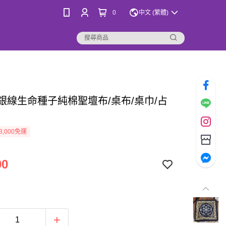
0
中文 (繁體)
金銀線生命種子純棉聖壇布/桌布/桌巾/占
3,000免運
00