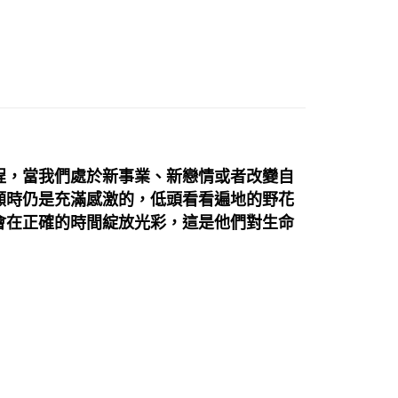
恩符文/牌卡/占卜布
占卜布/塔羅布
付款
0，滿NT$3,000(含以上)免運費
付款
0，滿NT$3,000(含以上)免運費
幫您送（台灣）
程，當我們處於新事業、新戀情或者改變自
0，滿NT$3,000(含以上)免運費
顧時仍是充滿感激的，低頭看看遍地的野花
送（離島）
會在正確的時間綻放光彩，這是他們對生命
0，滿NT$3,000(含以上)免運費
市自取