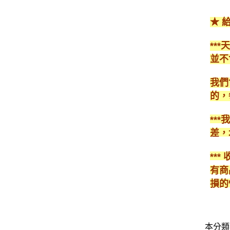
★ 
**
並不
我們
的，
**
差，
**
有商
損的
本分類