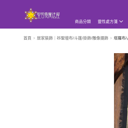
商品分類
靈性處方箋
首頁
居家裝飾｜🧸聖壇布/斗篷/掛飾/雕像擺飾
塔羅布