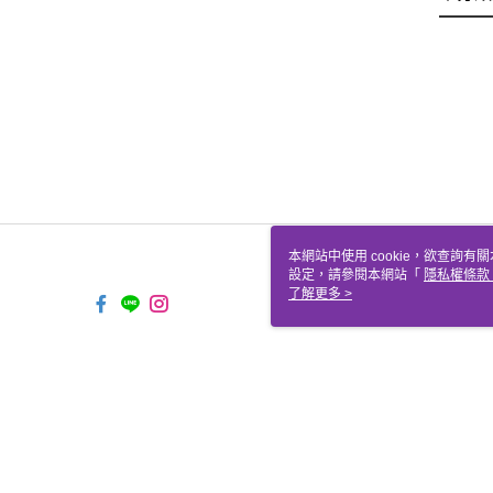
本網站中使用 cookie，欲查詢有關
設定，請參閱本網站「
隱私權條款
使用 cookie。
了解更多 >
TW-MWG1-67-185 Web2.0 De
© 2026 by 聖哲曼顧問有限公司