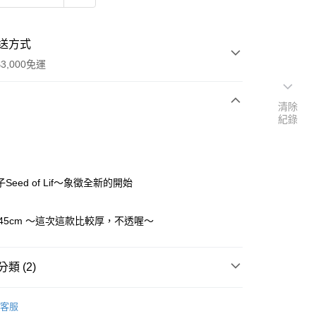
送方式
3,000免運
清除
紀錄
次付款
付款
Seed of Lif～象徵全新的開始
x45cm ～這次這款比較厚，不透喔～
類 (2)
🧸聖壇布/斗篷/掛飾/雕像擺飾
塔羅布/占卜布
客服