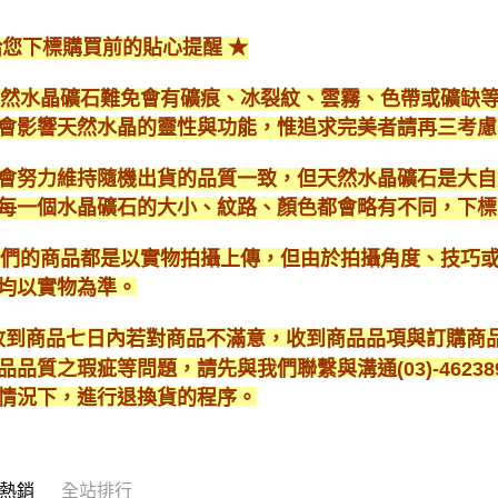
給您下標購買前的貼心提醒 ★
*天然水晶礦石難免會有礦痕、冰裂紋、雲霧、色帶或礦缺
會影響天然水晶的靈性與功能，惟追求完美者請再三考慮
會努力維持隨機出貨的品質一致，但天然水晶礦石是大自
每一個水晶礦石的大小、紋路、顏色都會略有不同，下標
*我們的商品都是以實物拍攝上傳，但由於拍攝角度、技巧
均以實物為準。
* 收到商品七日內若對商品不滿意，收到商品品項與訂購
品品質之瑕疵等問題，請先與我們聯繫與溝通(03)-462
情況下，進行退換貨的程序。
熱銷
全站排行