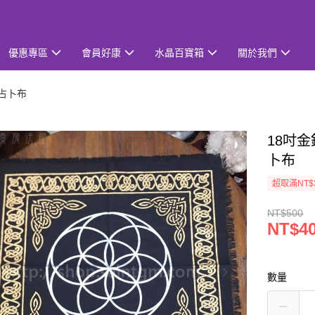
優惠專區
會員好康
水晶百寶箱
關於我們
/占卜布
18吋
卜布
超取滿NT$
NT$500
NT$4
數量