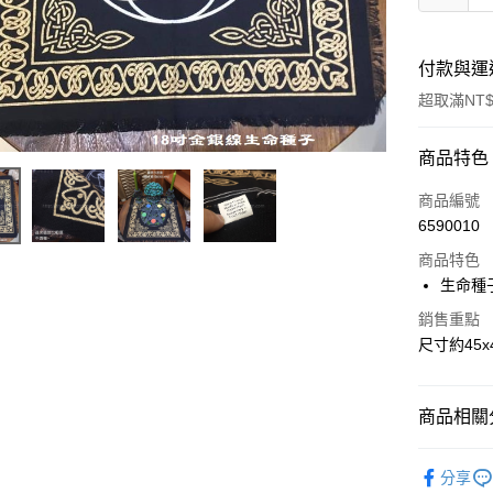
付款與運
超取滿NT$
付款方式
商品特色
信用卡一
商品編號
6590010
超商取貨
商品特色
LINE Pay
生命種子
Apple Pay
銷售重點
尺寸約45
街口支付
悠遊付
商品相關分
ATM付款
居家裝飾｜
分享