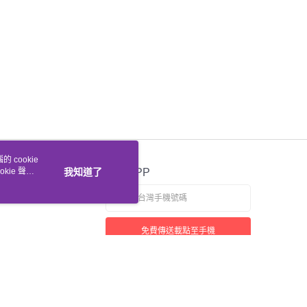
 cookie
kie 聲明
我知道了
官方APP
免費傳送載點至手機
若接到可疑電話，請洽詢165反詐騙專線
本站最佳瀏覽環境請使用 Google Chrome、Firefox 或 Edge 以上版本