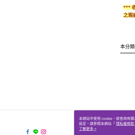
**
之瑕
本分類
本網站中使用 cookie，欲查詢有關
設定，請參閱本網站「
隱私權條款
使用 cookie。
了解更多 >