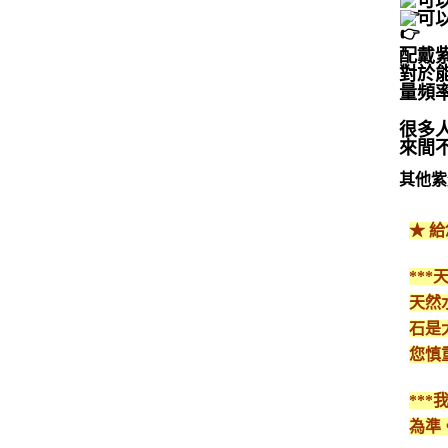
可
可
配戴
對於
量頻
很多
來間
其他紫
★ 
**
天然
石是
您慎
**
為準