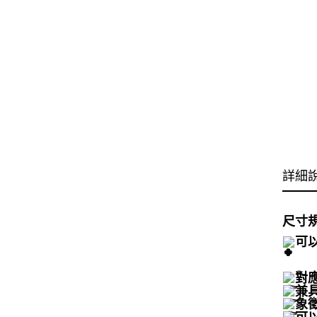
詳細
尺寸規
可
對
兼
象