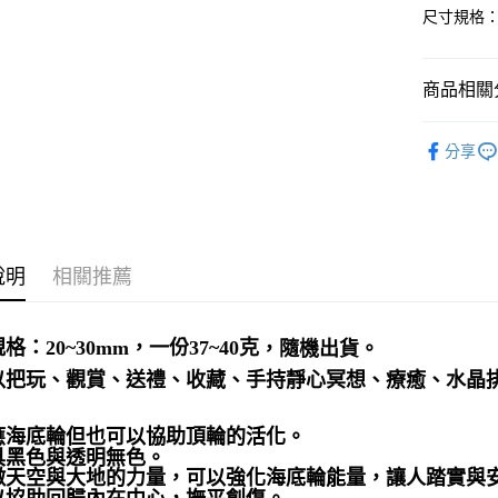
尺寸規格：
運送方式
全家取貨
商品相關分
每筆NT$8
7-11取貨
礦石｜🌑
分享
金運石 Hyp
每筆NT$8
❄晶系❄
賣家宅配
每筆NT$8
說明
相關推薦
郵局幫你
每筆NT$8
格：20~30mm，一份37~40克
付款後門
，隨機出貨。
免運費
以把玩、觀賞、送禮、收藏、手持靜心冥想、療癒、水晶
應海底輪但也可以協助頂輪的活化。
具黑色與透明無色。
徵天空與大地的力量，可以強化海底輪能量，讓人踏實與