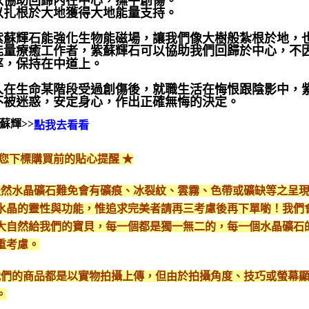
以協助回歸內在中心，撫平創傷。
以扎根於大地獲得大地能量支持。
紫蘇輝石能強化生物能磁場，讓我們像大樹般紮根於地，
能量療癒工作者，紫蘇輝石可以協助我們回歸於中心，不
率，保持在中道上。
人在生命某階段受過創傷後，就職生活在悔恨跟陰影中，
不被迷惑，安定身心，作出正確無悔的決定。
蘇輝>>
點我去看看
給您下標購買前的貼心提醒 ★
*天然水晶礦石難免會有礦痕、冰裂紋、雲霧、色帶或礦缺等之呈
水晶的靈性與功能，惟追求完美者請再三考慮後再下單喲！我們
大自然給我們的寶貝，每一個都是獨一無二的，每一個水晶礦石
重考慮。
*我們的商品都是以實物拍攝上傳，但由於拍攝角度、技巧或螢幕
。