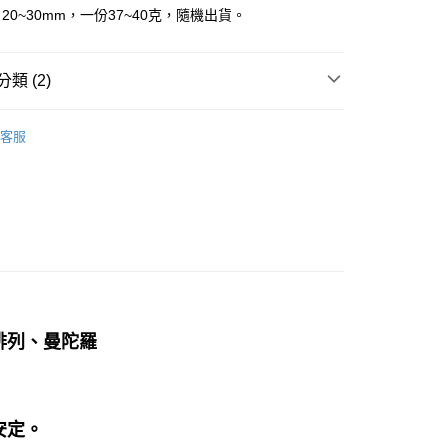
20~30mm，一份37~40克，隨機出貨。
付款
類 (2)
0，滿NT$3,000(含以上)免運費
付款
黑茶灰色系礦石-海底輪/防護/避邪/排除負能量
紫蘇輝/
客服
ersthene
0，滿NT$3,000(含以上)免運費
斜方晶系 § 療癒
幫您送（台灣）
0，滿NT$3,000(含以上)免運費
送（離島）
0，滿NT$3,000(含以上)免運費
市自取
排列、曼陀羅
安定。