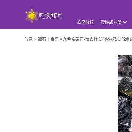
商品分類
靈性處方箋
首頁
礦石｜🌑黑茶灰色系礦石-海底輪/防護/避邪/排除負