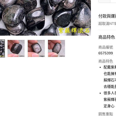
付款與運
超取滿NT$
付款方式
商品特色
信用卡一
商品編號
6575399
超商取貨
商品特色
LINE Pay
配戴紫
也能擁
Apple Pay
蘇輝石
街口支付
去穩能
很多人
悠遊付
紫蘇輝
ATM付款
定身心
銷售重點