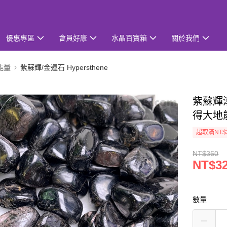
優惠專區
會員好康
水晶百寶箱
關於我們
能量
紫蘇輝/金運石 Hypersthene
紫蘇輝滾
得大地
超取滿NT$
NT$360
NT$3
數量