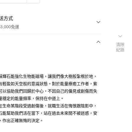
送方式
3,000免運
清除
紀錄
次付款
付款
蘇輝石能強化生物能磁場，讓我們像大樹般紮根於地，
有輕盈如天空般的意識狀態。對於能量療癒工作者，紫
可以協助我們回歸於中心，不因自己的偏見或創傷而失
量穩定的能量頻率，保持在中道上。
在生命某階段受過創傷後，就職生活在悔恨跟陰影中，
石能幫助我們活在當下，站在過去未來間不被迷惑，安
，作出正確無悔的決定。