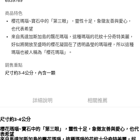
6539769
LINE Pay
商品特色
Apple Pay
櫻花瑪瑙~寶石中的「第三眼」，靈性十足，象徵友善與愛心，
也代表希望
街口支付
來自馬達加斯加島的飄花瑪瑙，這種瑪瑙的花紋十分奇特美麗，
悠遊付
好似將開放至盛時的櫻花凝固在了透明晶瑩的瑪瑙裡，所以這種
瑪瑙也被人稱為「櫻花瑪瑙」。
ATM付款
銷售重點
運送方式
尺寸約3-4公分，內含一顆
全家取貨付款
每筆NT$80，滿NT$3,000(含以上)免運費
7-11取貨付款
詳細說明
相關推薦
每筆NT$80，滿NT$3,000(含以上)免運費
尺寸約3-4公分
賣家宅配幫您送（台灣）
每筆NT$80，滿NT$3,000(含以上)免運費
櫻花瑪瑙~寶石中的「第三眼」，靈性十足，象徵友善與愛心，也代
表希望
來自馬達加斯加島的飄花瑪瑙，這種瑪瑙的花紋十分奇特美麗，好
郵局幫你送（離島）