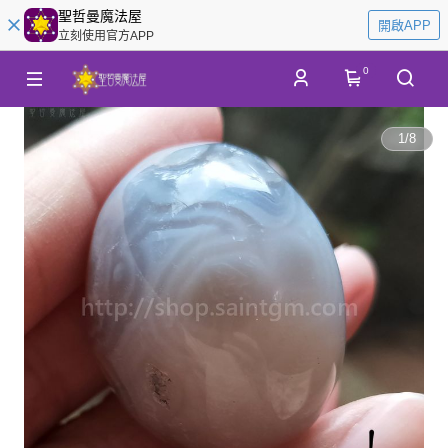
聖哲曼魔法屋
開啟APP
立刻使用官方APP
0
1
/
8