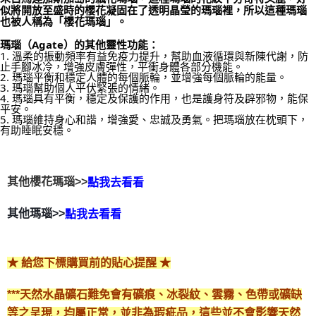
似將開放至盛時的櫻花凝固在了透明晶瑩的瑪瑙裡，所以這種瑪瑙
每筆NT$80，滿NT$3,000(含以上)免運費
也被人稱為「櫻花瑪瑙」。
瑪瑙（Agate）的其他靈性功能：
付款後門市自取
1. 溫柔的振動頻率有益免疫力提升，幫助血液循環與新陳代謝，防
免運費
止手腳冰冷，增強皮膚彈性，平衝身體各部分機能。
2. 瑪瑙平衡和穩定人體的每個脈輪，並增強每個脈輪的能量。
3. 瑪瑙幫助個人平伏緊張的情緒。
4. 瑪瑙具有平衡，穩定及保護的作用，也是護身符及辟邪物，能保
平安。
5. 瑪瑙維持身心和諧，增強愛、忠誠及勇氣。把瑪瑙放在枕頭下，
有助睡眠安穩。
其他櫻花瑪瑙>>
點我去看看
其他瑪瑙>>
點我去看看
★ 給您下標購買前的貼心提醒 ★
***天然水晶礦石難免會有礦痕、冰裂紋、雲霧、色帶或礦缺
等之呈現，均屬正常，並非為瑕疵品，這些並不會影響天然