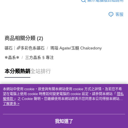
客服
商品相關分類 (2)
礦石｜🌈多彩色系礦石
瑪瑙 Agate/玉髓 Chalcedony
❄晶系❄
三方晶系 § 專注
本分類熱銷
全站排行
本網站中使用 cookie，欲查詢有關本網站使用 cookie 方式之詳情，及若您不希
熱門標籤
望在電腦上使用 cookie 時應如何變更電腦的 cookie 設定，請參閱本網站「
隱私
權條款
」之 Cookie 聲明。您繼續使用本網站即表示您同意本公司得按本網站使
用條款之 Cookie 聲明使用 cookie。
了解更多 >
我知道了