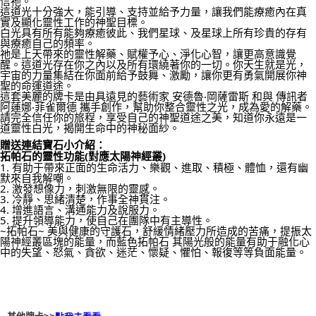
信祂。
這道光十分強大，能引導、支持並給予力量，讓我們能療癒內在真
付款後門市自取
實及顯化靈性工作的神聖目標。
白光具有所有能夠療癒彼此、我們星球、及星球上所有珍貴的存有
免運費
與療癒自己的頻率。
祂是上天帶來的靈性解藥、賦權予心、淨化心智，讓更高意識覺
醒。這道光存在你之內以及所有環繞著你的一切。你天生就是光，
宇宙的力量集結在你面前給予鼓舞、激勵，讓你更有勇氣開展你神
聖的命運道途。
這套美麗的牌卡是由具遠見的藝術家 安德魯‧岡薩雷斯 和與 傳訊者 
阿蓮娜‧菲雀爾德 攜手創作，幫助你整合靈性之光，成為愛的解藥。
請完全信任你的旅程，享受自己的神聖道途之美，知道你永遠是一
道靈性白光，揭開生命中的神秘面紗。
贈送連結寶石小介紹：
拓帕石的靈性功能(對應太陽神經叢)
1. 有助于帶來正面的生命活力、樂觀、進取、積極、體恤，還有幽
默來自我解嘲。
2. 激發想像力，刺激無限的靈感。
3. 冷靜、思緒清楚，作事全神貫注。
4. 增進語言、溝通能力及說服力。
5. 提升領導能力，使自己在團隊中有主導性。
~拓帕石~ 美與健康的守護石，舒緩情緒壓力所造成的苦痛，提振太
陽神經叢區塊的能量，而藍色拓帕石 其陽光般的能量有助于融化心
中的失望、怒氣、貪欲、迷茫、懷疑、懼怕、報復等等負面能量。