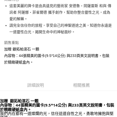
Apple Pay
這套美麗的牌卡是由具遠見的藝術家 安德魯‧岡薩雷斯 和與 傳
訊者 阿蓮娜‧菲雀爾德 攜手創作，幫助你整合靈性之光，成為
街口支付
愛的解藥。
悠遊付
請完全信任你的旅程，享受自己的神聖道途之美，知道你永遠是
一道靈性白光，揭開生命中的神秘面紗。
ATM付款
銷售重點
運送方式
加贈 銀拓帕滾石 一顆
全家取貨付款
內容物：44張精美的圖卡(9.5*14公分) 與233頁英文說明書，包裝
每筆NT$80，滿NT$3,000(含以上)免運費
於精緻硬紙盒內。
7-11取貨付款
每筆NT$80，滿NT$3,000(含以上)免運費
詳細說明
相關推薦
賣家宅配幫您送（台灣）
每筆NT$80，滿NT$3,000(含以上)免運費
加贈  銀拓帕滾石 一顆
內容物：44張精美的圖卡(9.5*14公分) 與233頁英文說明書，包裝
郵局幫你送（離島）
於精緻硬紙盒內。
每筆NT$80，滿NT$3,000(含以上)免運費
我們內在都有一道燦爛的光，信任這道自性之光，勇敢地擁抱與堅