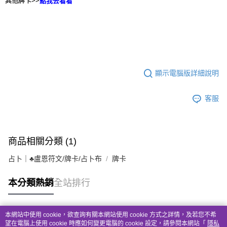
其他牌卡>>
點我去看看
顯示電腦版詳細說明
客服
商品相關分類 (1)
占卜｜♣盧恩符文/牌卡/占卜布
牌卡
本分類熱銷
全站排行
本網站中使用 cookie，欲查詢有關本網站使用 cookie 方式之詳情，及若您不希
熱門標籤
望在電腦上使用 cookie 時應如何變更電腦的 cookie 設定，請參閱本網站「
隱私