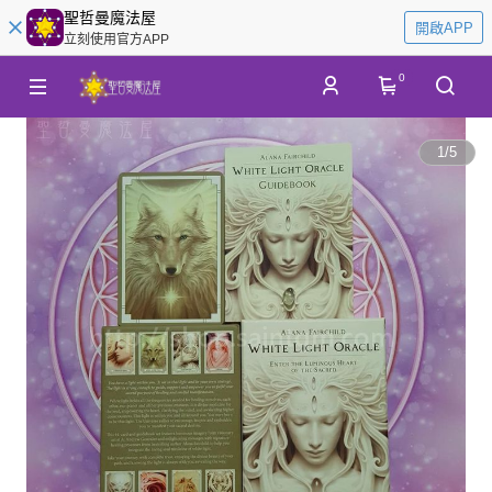
聖哲曼魔法屋
開啟APP
立刻使用官方APP
0
1
/
5