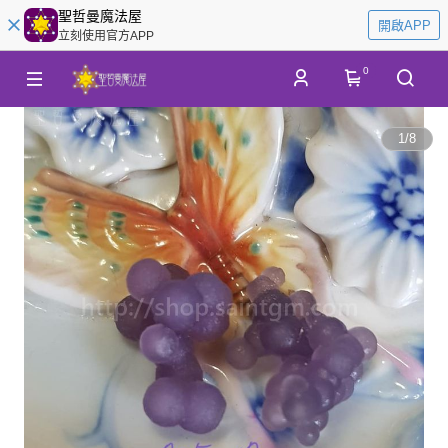
聖哲曼魔法屋
開啟APP
立刻使用官方APP
0
1
/
8