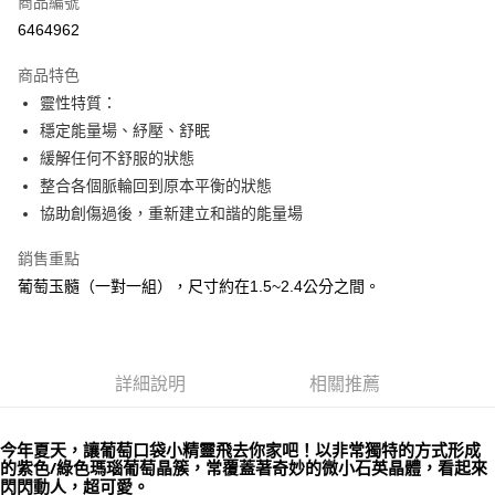
商品編號
超商取貨付款
6464962
LINE Pay
商品特色
Apple Pay
靈性特質：
穩定能量場、紓壓、舒眠
街口支付
緩解任何不舒服的狀態
悠遊付
整合各個脈輪回到原本平衡的狀態
協助創傷過後，重新建立和諧的能量場
ATM付款
銷售重點
運送方式
葡萄玉髓（一對一組），尺寸約在1.5~2.4公分之間。
全家取貨付款
每筆NT$80，滿NT$3,000(含以上)免運費
7-11取貨付款
詳細說明
相關推薦
每筆NT$80，滿NT$3,000(含以上)免運費
今年夏天，讓葡萄口袋小精靈飛去你家吧！以非常獨特的方式形成
賣家宅配幫您送（台灣）
的紫色/綠色瑪瑙葡萄晶簇，常覆蓋著奇妙的微小石英晶體，看起來
每筆NT$80，滿NT$3,000(含以上)免運費
閃閃動人，超可愛。 　