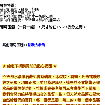
靈性特質：
郵局幫你送（離島）
穩定能量場、紓壓、舒眠
緩解任何不舒服的狀態
每筆NT$80，滿NT$3,000(含以上)免運費
整合各個脈輪回到原本平衡的狀態
協助創傷過後，重新建立和諧的能量場 
付款後門市自取
葡萄玉髓（一對一組），尺寸約在1.5~2.4公分之間。
免運費
其他葡萄玉髓>>
點我去看看
😘
★ 給您下標購買前的貼心提醒 ★
***天然水晶礦石難免會有礦痕、冰裂紋、雲霧、色帶或礦缺
等之呈現，均屬正常，並非為瑕疵品，這些並不會影響天然
水晶的靈性與功能，惟追求完美者請再三考慮後再下單喲！
我們會努力維持隨機出貨的品質一致，但天然水晶礦石是大
自然給我們的寶貝，每一個都是獨一無二的，每一個水晶礦