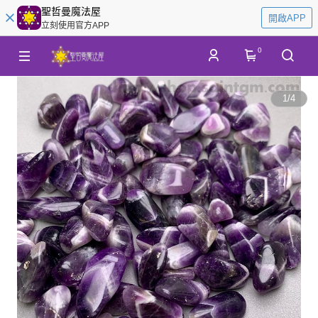
聖哲曼魔法屋
開啟APP
立刻使用官方APP
0
1
/
4