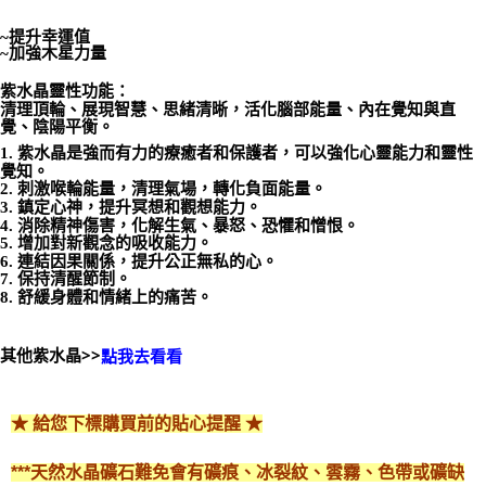
付款後門市自取
~提升幸運值
~加強木星力量
免運費
紫水晶靈性功能：
清理頂輪、展現智慧、思緒清晰，活化腦部能量、內在覺知與直
覺、陰陽平衡。
1. 紫水晶是強而有力的療癒者和保護者，可以強化心靈能力和靈性
覺知。
2. 刺激喉輪能量，清理氣場，轉化負面能量。
3. 鎮定心神，提升冥想和觀想能力。
4. 消除精神傷害，化解生氣、暴怒、恐懼和憎恨。
5. 增加對新觀念的吸收能力。
6. 連結因果關係，提升公正無私的心。
7. 保持清醒節制。
8. 舒緩身體和情緒上的痛苦。
其他紫水晶>>
點我去看看
★ 給您下標購買前的貼心提醒 ★
***天然水晶礦石難免會有礦痕、冰裂紋、雲霧、色帶或礦缺