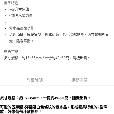
商品特色
Apple Pay
~提升幸運值
~加強木星力量
街口支付
悠遊付
紫水晶靈性功能：
清理頂輪、展現智慧、思緒清晰，活化腦部能量、內在覺知與直
ATM付款
覺、陰陽平衡。
運送方式
銷售重點
全家取貨付款
尺寸規格：約15~35mm / 一份約49~50克，隨機出貨。
每筆NT$80，滿NT$3,000(含以上)免運費
7-11取貨付款
每筆NT$80，滿NT$3,000(含以上)免運費
詳細說明
相關推薦
賣家宅配幫您送（台灣）
每筆NT$80，滿NT$3,000(含以上)免運費
尺寸規格：約15~35mm / 一份約49~50克
，隨機出貨。
郵局幫你送（離島）
可愛的雪弗龍~
穿插著白色條紋的紫水晶，形成獨具特色的v型條
紋，好像葡萄汁軟糖呢！
每筆NT$80，滿NT$3,000(含以上)免運費