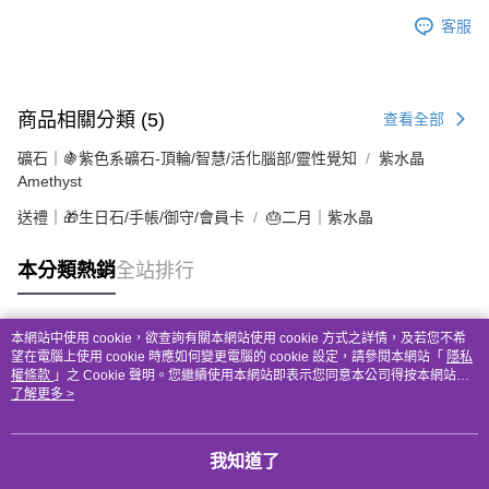
客服
商品相關分類 (5)
查看全部
礦石｜🍇紫色系礦石-頂輪/智慧/活化腦部/靈性覺知
紫水晶
Amethyst
送禮｜🎁生日石/手帳/御守/會員卡
🎂二月｜紫水晶
本分類熱銷
全站排行
本網站中使用 cookie，欲查詢有關本網站使用 cookie 方式之詳情，及若您不希
熱門標籤
望在電腦上使用 cookie 時應如何變更電腦的 cookie 設定，請參閱本網站「
隱私
權條款
」之 Cookie 聲明。您繼續使用本網站即表示您同意本公司得按本網站使
用條款之 Cookie 聲明使用 cookie。
了解更多 >
我知道了