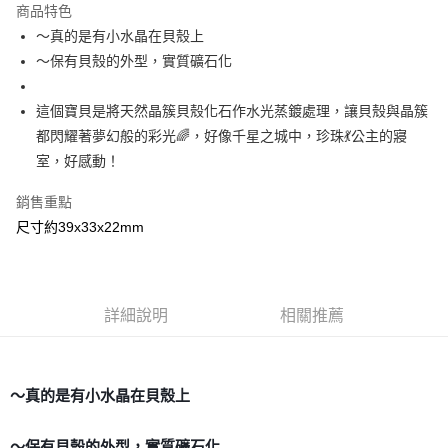
商品特色
Apple Pay
～真的是有小水晶在貝殼上
～保有貝殼的外型，實質礦石化
街口支付
悠遊付
這個寶貝是將天然晶簇貝殼化石作水光蒸鍍處理，讓貝殼與晶簇
都閃耀著夢幻般的彩光🌈，好像千星之城中，珍珠💃公主的寢
ATM付款
室，好感動！
運送方式
銷售重點
全家取貨付款
尺寸約39x33x22mm
每筆NT$80，滿NT$3,000(含以上)免運費
7-11取貨付款
每筆NT$80，滿NT$3,000(含以上)免運費
詳細說明
相關推薦
賣家宅配幫您送（台灣）
每筆NT$80，滿NT$3,000(含以上)免運費
～真的是有小水晶在貝殼上
郵局幫你送（離島）
每筆NT$80，滿NT$3,000(含以上)免運費
～保有貝殼的外型，實質礦石化