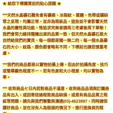
★ 給您下標購買前的貼心提醒 ★
***天然水晶礦石難免會有礦痕、冰裂紋、雲霧、色帶或礦缺
等之呈現，均屬正常，並非為瑕疵品，這些並不會影響天然
水晶的靈性與功能，惟追求完美者請再三考慮後再下單喲！
我們會努力維持隨機出貨的品質一致，但天然水晶礦石是大
自然給我們的寶貝，每一個都是獨一無二的，每一個水晶礦
石的大小、紋路、顏色都會略有不同，下標前也請您慎重考
慮。
***我們的商品都是以實物拍攝上傳，但由於拍攝角度、技巧
或螢幕顯色程度不一，若有色差和大小視差，均以實物為
準。
*** 收到商品七日內若對商品不滿意，收到商品品項與訂購商
品有出入，或因寄送過程致商品缺損，或是有商品品質之瑕
疵等問題，請先與我們聯繫與溝通(03)-4623897，同時請保
護好商品，並在沒有人為毀損的情況下，進行退換貨的程