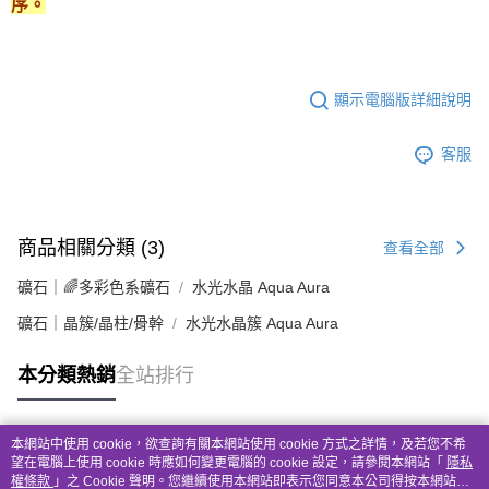
序。
顯示電腦版詳細說明
客服
商品相關分類 (3)
查看全部
礦石｜🌈多彩色系礦石
水光水晶 Aqua Aura
礦石｜晶簇/晶柱/骨幹
水光水晶簇 Aqua Aura
本分類熱銷
全站排行
本網站中使用 cookie，欲查詢有關本網站使用 cookie 方式之詳情，及若您不希
熱門標籤
望在電腦上使用 cookie 時應如何變更電腦的 cookie 設定，請參閱本網站「
隱私
權條款
」之 Cookie 聲明。您繼續使用本網站即表示您同意本公司得按本網站使