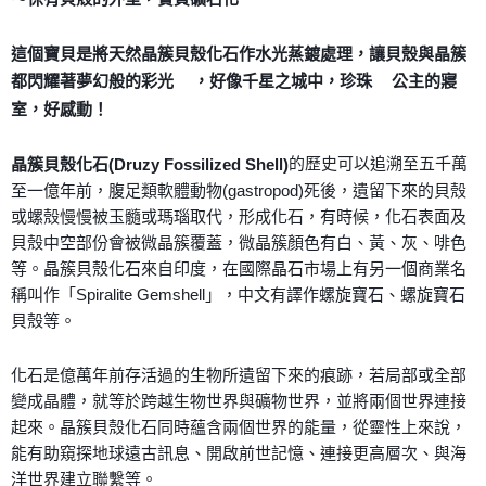
付款後門市自取
這個寶貝是將天然晶簇貝殼化石作水光蒸鍍處理，讓貝殼與晶簇
免運費
都閃耀著夢幻般的彩光
，好像千星之城中，珍珠
公主的寢
🌈
💃
室，好感動！
的歷史可以追溯至五千萬
晶簇貝殼化石(Druzy Fossilized Shell)
至一億年前，腹足類軟體動物(gastropod)死後，遺留下來的貝殼
或螺殼慢慢被玉髓或瑪瑙取代，形成化石，有時候，化石表面及
貝殼中空部份會被微晶簇覆蓋，微晶簇顏色有白、黃、灰、啡色
等。晶簇貝殼化石來自印度，在國際晶石市場上有另一個商業名
稱叫作「Spiralite Gemshell」，中文有譯作螺旋寶石、螺旋寶石
貝殼等。
化石是億萬年前存活過的生物所遺留下來的痕跡，若局部或全部
變成晶體，就等於跨越生物世界與礦物世界，並將兩個世界連接
起來。晶簇貝殼化石同時蘊含兩個世界的能量，從靈性上來說，
能有助窺探地球遠古訊息、開啟前世記憶、連接更高層次、與海
洋世界建立聯繫等。