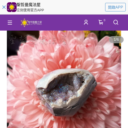
聖哲曼魔法屋
開啟APP
立刻使用官方APP
0
1
/
6