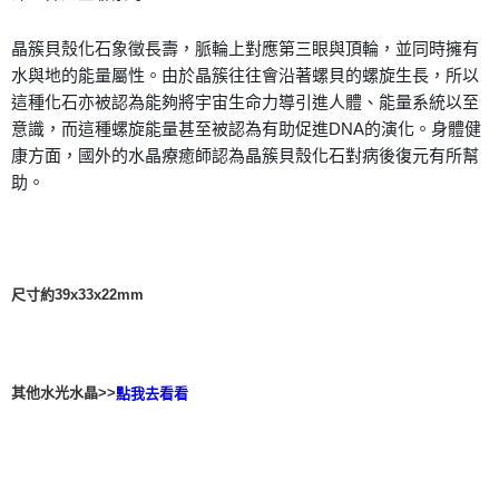
晶簇貝殼化石象徵長壽，脈輪上對應第三眼與頂輪，並同時擁有
水與地的能量屬性。由於晶簇往往會沿著螺貝的螺旋生長，所以
這種化石亦被認為能夠將宇宙生命力導引進人體、能量系統以至
意識，而這種螺旋能量甚至被認為有助促進DNA的演化。身體健
康方面，國外的水晶療癒師認為晶簇貝殼化石對病後復元有所幫
助。
尺寸約39x33x22mm
其他水光水晶>>
點我去看看