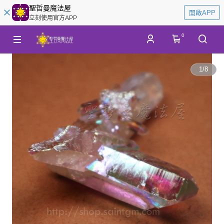
聖哲曼魔法屋
開啟APP
立刻使用官方APP
0
1
/
8