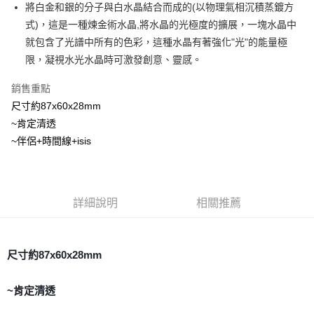
Apple Pay
將白金和銀的分子與白水晶結合而成的(以物理氣相沉積蒸鍍方
式)，這是一種煉金術水晶,將水晶的光極度的擴展，一塊水晶中
街口支付
就包含了光譜中所有的色彩，這種水晶有著強化"光"的能量極
悠遊付
限，凝視水光水晶時可激發創意、靈感。
ATM付款
銷售重點
尺寸約87x60x28mm
運送方式
~肯定清透
全家取貨付款
~伴侶+時間線+isis
每筆NT$80，滿NT$3,000(含以上)免運費
7-11取貨付款
每筆NT$80，滿NT$3,000(含以上)免運費
詳細說明
相關推薦
賣家宅配幫您送（台灣）
每筆NT$80，滿NT$3,000(含以上)免運費
尺寸約87x60x28mm
郵局幫你送（離島）
~肯定清透
每筆NT$80，滿NT$3,000(含以上)免運費