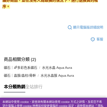
護好商品，並在沒有人為毀損的情況下，進行退換貨的程
序。
顯示電腦版詳細說明
客服
商品相關分類 (2)
礦石｜🌈多彩色系礦石
水光水晶 Aqua Aura
礦石｜晶簇/晶柱/骨幹
水光水晶簇 Aqua Aura
本分類熱銷
全站排行
本網站中使用 cookie，欲查詢有關本網站使用 cookie 方式之詳情，及若您不希
熱門標籤
望在電腦上使用 cookie 時應如何變更電腦的 cookie 設定，請參閱本網站「
隱私