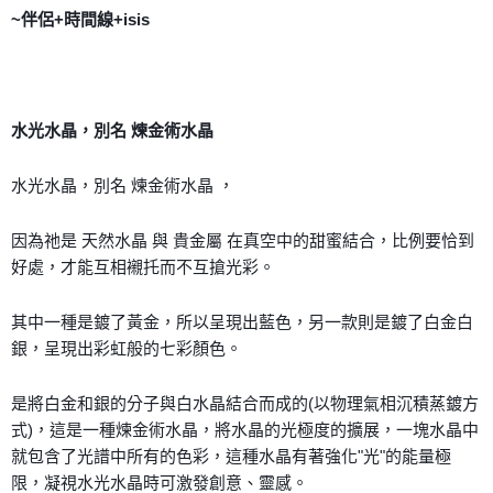
付款後門市自取
~伴侶+時間線+isis
免運費
水光水晶，別名 煉金術水晶
水光水晶，別名 煉金術水晶 ，
因為祂是 天然水晶 與 貴金屬 在真空中的甜蜜結合，比例要恰到
好處，才能互相襯托而不互搶光彩。
其中一種是鍍了黃金，所以呈現出藍色，另一款則是鍍了白金白
銀，呈現出彩虹般的七彩顏色。
是將白金和銀的分子與白水晶結合而成的(以物理氣相沉積蒸鍍方
式)，這是一種煉金術水晶，將水晶的光極度的擴展，一塊水晶中
就包含了光譜中所有的色彩，這種水晶有著強化"光"的能量極
限，凝視水光水晶時可激發創意、靈感。