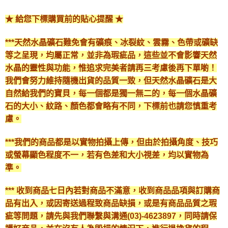
★ 給您下標購買前的貼心提醒 ★
***天然水晶礦石難免會有礦痕、冰裂紋、雲霧、色帶或礦缺
等之呈現，均屬正常，並非為瑕疵品，這些並不會影響天然
水晶的靈性與功能，惟追求完美者請再三考慮後再下單喲！
我們會努力維持隨機出貨的品質一致，但天然水晶礦石是大
自然給我們的寶貝，每一個都是獨一無二的，每一個水晶礦
石的大小、紋路、顏色都會略有不同，下標前也請您慎重考
慮。
***我們的商品都是以實物拍攝上傳，但由於拍攝角度、技巧
或螢幕顯色程度不一，若有色差和大小視差，均以實物為
準。
*** 收到商品七日內若對商品不滿意，收到商品品項與訂購商
品有出入，或因寄送過程致商品缺損，或是有商品品質之瑕
疵等問題，請先與我們聯繫與溝通(03)-4623897，同時請保