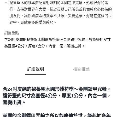
Apple Pay
祕魯聖木的頻率搭配雷射雕刻的金剛鎧甲咒輪，形成很好的護
符，支持對世界有大愛、精於貢獻自己所長並具備慈悲心修持的
街口支付
朋友們，讓你與病毒的頻率不共振，災禍遠離，好能在這樣的世
悠遊付
界中，貢獻更多的愛與慈悲。
ATM付款
銷售重點
含24吋皮繩的祕魯聖木圓形護符墜～金剛鎧甲咒輪，護符墜的尺寸
運送方式
為直徑4公分，厚度1公分，內含一個，隨機出貨。
全家取貨付款
每筆NT$80，滿NT$3,000(含以上)免運費
7-11取貨付款
詳細說明
相關推薦
每筆NT$80，滿NT$3,000(含以上)免運費
賣家宅配幫您送（台灣）
含24吋皮繩的祕魯聖木圓形護符墜～金剛鎧甲咒輪，
每筆NT$80，滿NT$3,000(含以上)免運費
護符墜的尺寸為直徑4公分，厚度1公分，內含一個，
郵局幫你送（離島）
隨機出貨。
每筆NT$80，滿NT$3,000(含以上)免運費
美麗的金剛鎧甲咒輪之所以能廣傳於世，緣起於多年