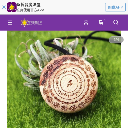
聖哲曼魔法屋
開啟APP
立刻使用官方APP
0
1
/
4