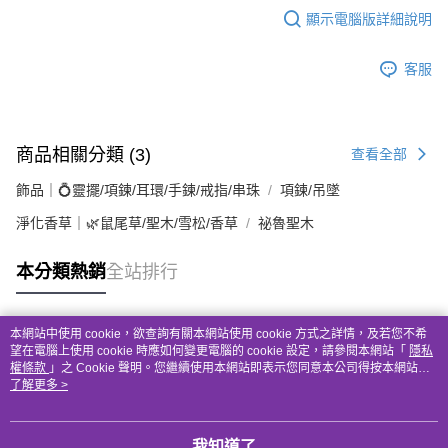
顯示電腦版詳細說明
客服
商品相關分類 (3)
查看全部
飾品｜💍靈擺/項鍊/耳環/手鍊/戒指/串珠
項鍊/吊墜
淨化香草｜🌿鼠尾草/聖木/雪松/香草
祕魯聖木
本分類熱銷
全站排行
本網站中使用 cookie，欲查詢有關本網站使用 cookie 方式之詳情，及若您不希
熱門標籤
望在電腦上使用 cookie 時應如何變更電腦的 cookie 設定，請參閱本網站「
隱私
權條款
」之 Cookie 聲明。您繼續使用本網站即表示您同意本公司得按本網站使
用條款之 Cookie 聲明使用 cookie。
了解更多 >
我知道了