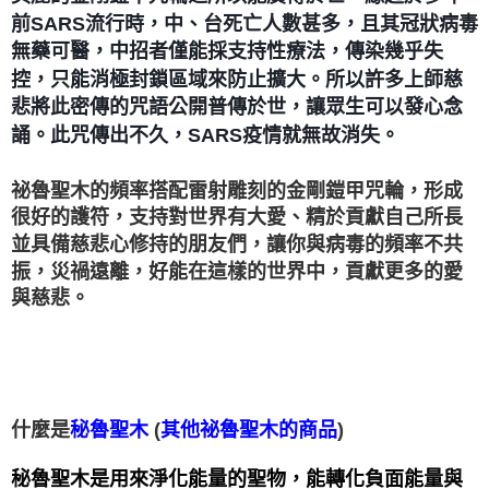
付款後門市自取
前SARS流行時，中、台死亡人數甚多，且其冠狀病毒
免運費
無藥可醫，中招者僅能採支持性療法，傳染幾乎失
控，只能消極封鎖區域來防止擴大。所以許多上師慈
悲將此密傳的咒語公開普傳於世，讓眾生可以發心念
誦。此咒傳出不久，SARS疫情就無故消失。
祕魯聖木的頻率搭配雷射雕刻的金剛鎧甲咒輪，形成
很好的護符，支持對世界有大愛、精於貢獻自己所長
並具備慈悲心修持的朋友們，讓你與病毒的頻率不共
振，災禍遠離，好能在這樣的世界中，貢獻更多的愛
與慈悲。
什麼是
(
)
秘魯聖木
其他祕魯聖木的商品
秘魯聖木是用來淨化能量的聖物，能轉化負面能量與