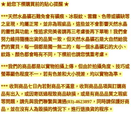
★ 給您下標購買前的貼心提醒 ★
***天然水晶礦石難免會有礦痕、冰裂紋、雲霧、色帶或礦缺等
之呈現，均屬正常，並非為瑕疵品，這些並不會影響天然水晶
的靈性與功能，惟追求完美者請再三考慮後再下單喲！我們會
努力維持隨機出貨的品質一致，但天然水晶礦石是大自然給我
們的寶貝，每一個都是獨一無二的，每一個水晶礦石的大小、
紋路、顏色都會略有不同，下標前也請您慎重考慮。
***我們的商品都是以實物拍攝上傳，但由於拍攝角度、技巧或
螢幕顯色程度不一，若有色差和大小視差，均以實物為準。
*** 收到商品七日內若對商品不滿意，收到商品品項與訂購商
品有出入，或因寄送過程致商品缺損，或是有商品品質之瑕疵
等問題，請先與我們聯繫與溝通(03)-4623897，同時請保護好商
品，並在沒有人為毀損的情況下，進行退換貨的程序。