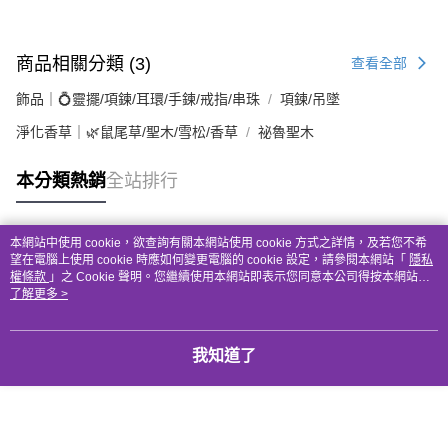
商品相關分類 (3)
查看全部
飾品｜💍靈擺/項鍊/耳環/手鍊/戒指/串珠
項鍊/吊墜
淨化香草｜🌿鼠尾草/聖木/雪松/香草
祕魯聖木
本分類熱銷
全站排行
本網站中使用 cookie，欲查詢有關本網站使用 cookie 方式之詳情，及若您不希
熱門標籤
望在電腦上使用 cookie 時應如何變更電腦的 cookie 設定，請參閱本網站「
隱私
權條款
」之 Cookie 聲明。您繼續使用本網站即表示您同意本公司得按本網站使
用條款之 Cookie 聲明使用 cookie。
了解更多 >
我知道了