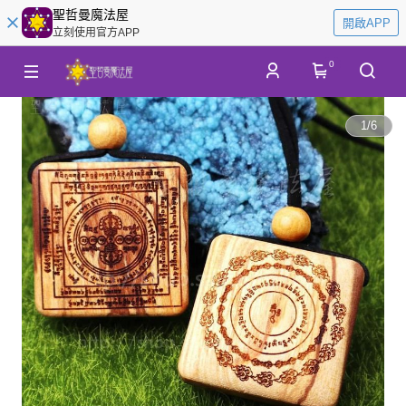
聖哲曼魔法屋
開啟APP
立刻使用官方APP
0
1
/
6