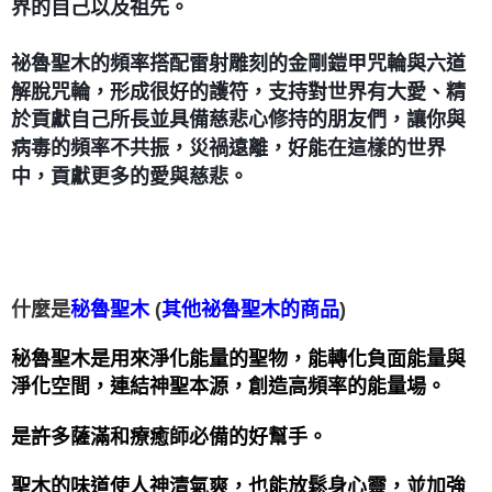
界的自己以及祖先。
祕魯聖木的頻率搭配雷射雕刻的金剛鎧甲咒輪與六道
解脫咒輪，形成很好的護符，支持對世界有大愛、精
於貢獻自己所長並具備慈悲心修持的朋友們，讓你與
病毒的頻率不共振，災禍遠離，好能在這樣的世界
中，貢獻更多的愛與慈悲。
什麼是
(
)
秘魯聖木
其他祕魯聖木的商品
秘魯聖木是用來淨化能量的聖物，能轉化負面能量與
淨化空間，連結神聖本源，創造高頻率的能量場。
是許多薩滿和療癒師必備的好幫手。   
聖木的味道使人神清氣爽，也能放鬆身心靈，並加強