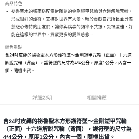
商品特色
Apple Pay
祕魯聖木的頻率搭配雷射雕刻的金剛鎧甲咒輪與六道解脫咒輪，
形成很好的護符，支持對世界有大愛、精於貢獻自己所長並具備
街口支付
慈悲心修持的朋友們，讓你與病毒的頻率不共振，災禍遠離，好
悠遊付
能在這樣的世界中，貢獻更多的愛與慈悲。
ATM付款
銷售重點
含24吋皮繩的祕魯聖木方形護符墜～金剛鎧甲咒輪（正面）＋六道
運送方式
解脫咒輪（背面），護符墜的尺寸為4*4公分，厚度1公分，內含一
全家取貨付款
個，隨機出貨。
每筆NT$80，滿NT$3,000(含以上)免運費
7-11取貨付款
每筆NT$80，滿NT$3,000(含以上)免運費
詳細說明
相關推薦
賣家宅配幫您送（台灣）
每筆NT$80，滿NT$3,000(含以上)免運費
含24吋皮繩的祕魯聖木方形護符墜～金剛鎧甲咒輪
（正面）＋六道解脫咒輪（背面），護符墜的尺寸為
郵局幫你送（離島）
4*4公分，厚度1公分，內含一個，隨機出貨。
每筆NT$80，滿NT$3,000(含以上)免運費