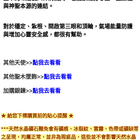
與神聖本源的連結。 
對於穩定、紮根、開啟第三眼和頂輪，氣場能量防護
與增加心靈安全感，都很有幫助。
其他天使>>
點我去看看
其他聖木墜飾>>
點我去看看
加購銀鍊>>
點我去看看
★ 給您下標購買前的貼心提醒 ★
***天然水晶礦石難免會有礦痕、冰裂紋、雲霧、色帶或礦缺等
之呈現，均屬正常，並非為瑕疵品，這些並不會影響天然水晶