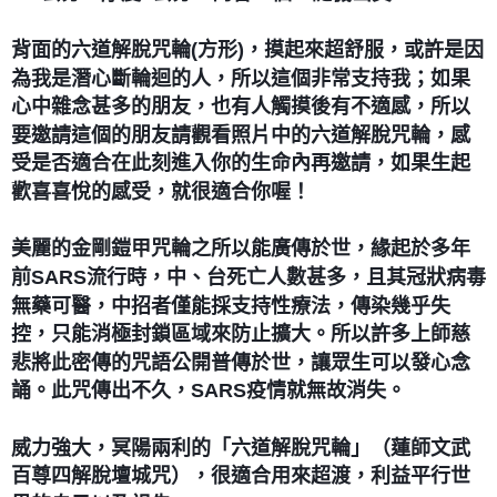
付款後門市自取
背面的六道解脫咒輪(方形)，摸起來超舒服，或許是因
免運費
為我是潛心斷輪迴的人，所以這個非常支持我；如果
心中雜念甚多的朋友，也有人觸摸後有不適感，所以
要邀請這個的朋友請觀看照片中的六道解脫咒輪，感
受是否適合在此刻進入你的生命內再邀請，如果生起
歡喜喜悅的感受，就很適合你喔！
美麗的金剛鎧甲咒輪之所以能廣傳於世，緣起於多年
前SARS流行時，中、台死亡人數甚多，且其冠狀病毒
無藥可醫，中招者僅能採支持性療法，傳染幾乎失
控，只能消極封鎖區域來防止擴大。所以許多上師慈
悲將此密傳的咒語公開普傳於世，讓眾生可以發心念
誦。此咒傳出不久，SARS疫情就無故消失。
威力強大，冥陽兩利的「六道解脫咒輪」（蓮師文武
百尊四解脫壇城咒），很適合用來超渡，利益平行世