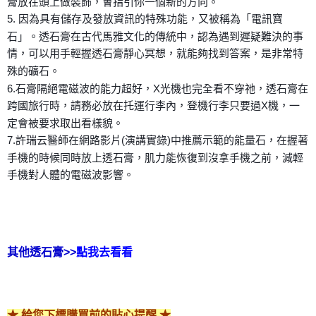
膏放在頭上做裝飾，會指引你一個新的方向。
5. 因為具有儲存及發放資訊的特殊功能，又被稱為「電訊寶
石」。透石膏在古代馬雅文化的傳統中，認為遇到遲疑難決的事
情，可以用手輕握透石膏靜心冥想，就能夠找到答案，是非常特
殊的礦石。
6.石膏隔絕電磁波的能力超好，X光機也完全看不穿祂，透石膏在
跨國旅行時，請務必放在托運行李內，登機行李只要過X機，一
定會被要求取出看樣貌。
7.許瑞云醫師在網路影片(演講實錄)中推薦示範的能量石，在握著
手機的時候同時放上透石膏，肌力能恢復到沒拿手機之前，減輕
手機對人體的電磁波影響。
其他透石膏>>
點我去看看
★ 給您下標購買前的貼心提醒 ★