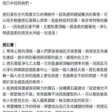
洞穴中找到祂們。
付款後門市自取
透石膏在古代馬雅文化的傳統中，認為遇到遲疑難決的事情，可
免運費
以用手輕握透石膏靜心冥想，就能夠找到答案，是非常特殊的礦
石。 ~因為透石膏不硬，主要對應頂輪，請溫柔的握著祂，淨化
時請溫柔的用流水沖過，勿浸泡！
透石膏：
1. 帶來心智的清晰，讓人們更容易接近天使意識，與其他生命產
生連結，提升辨別審視與洞察的能力，展現內在工作。
2. 透石膏能淨化乙太體，它的能量與頂輪的頻率共振，而因此可
以淨化與開啟這個能量中心，協助一個人連結大我。透石膏能鼓
舞一個人在生命的道路上更往前進，克服裹足不前的問題，不受
限於安全感造成的框架。
3. 能夠提高靈感與洞察力的寶石，這種寶石最適合「這麼做也不
是，那麼做也不是」常常猶豫不決而困擾型的人。可以幫助被其
他人的意見左右、陷入優柔寡斷，無法做決定的狀況。
4. 想要轉換工作的時候、想要找出自己生命課題的時候，把透石