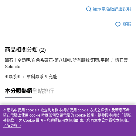
顯示電腦版詳細說明
客服
商品相關分類 (2)
礦石｜💎透明/白色系礦石-第八脈輪/所有脈輪/洞察/平衡
透石膏
Selenite
❄晶系❄
單斜晶系 § 充能
本分類熱銷
全站排行
本網站中使用 cookie，欲查詢有關本網站使用 cookie 方式之詳情，及若您不希
熱門標籤
望在電腦上使用 cookie 時應如何變更電腦的 cookie 設定，請參閱本網站「
隱私
權條款
」之 Cookie 聲明。您繼續使用本網站即表示您同意本公司得按本網站使
用條款之 Cookie 聲明使用 cookie。
了解更多 >