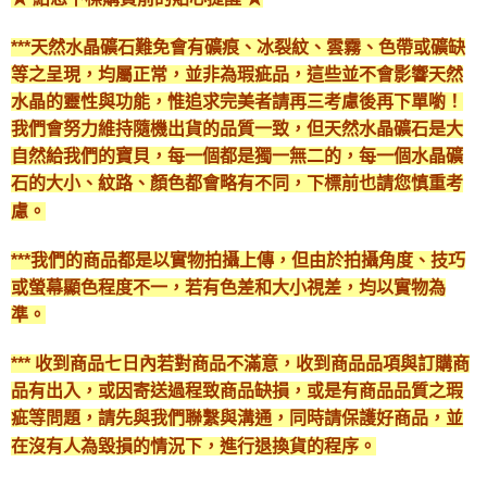
***天然水晶礦石難免會有礦痕、冰裂紋、雲霧、色帶或礦缺
等之呈現，均屬正常，並非為瑕疵品，這些並不會影響天然
水晶的靈性與功能，惟追求完美者請再三考慮後再下單喲！
我們會努力維持隨機出貨的品質一致，但天然水晶礦石是大
自然給我們的寶貝，每一個都是獨一無二的，每一個水晶礦
石的大小、紋路、顏色都會略有不同，下標前也請您慎重考
慮。
***我們的商品都是以實物拍攝上傳，但由於拍攝角度、技巧
或螢幕顯色程度不一，若有色差和大小視差，均以實物為
準。
*** 收到商品七日內若對商品不滿意，收到商品品項與訂購商
品有出入，或因寄送過程致商品缺損，或是有商品品質之瑕
疵等問題，請先與我們聯繫與溝通，同時請保護好商品，並
在沒有人為毀損的情況下，進行退換貨的程序。