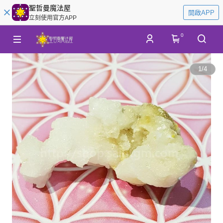
聖哲曼魔法屋
開啟APP
立刻使用官方APP
0
1
/
4