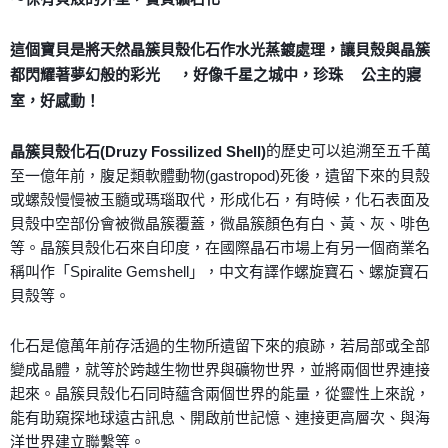
付款後門市自取
這個寶貝是將天然晶簇貝殼化石作水光蒸鍍處理，讓貝殼與晶簇
免運費
都閃耀著夢幻般的彩光
，好像千星之城中，珍珠
公主的寢
🌈
💃
室，好感動！
的歷史可以追溯至五千萬
晶簇貝殼化石(Druzy Fossilized Shell)
至一億年前，腹足類軟體動物(gastropod)死後，遺留下來的貝殼
或螺殼慢慢被玉髓或瑪瑙取代，形成化石，有時候，化石表面及
貝殼中空部份會被微晶簇覆蓋，微晶簇顏色有白、黃、灰、啡色
等。晶簇貝殼化石來自印度，在國際晶石市場上有另一個商業名
稱叫作「Spiralite Gemshell」，中文有譯作螺旋寶石、螺旋寶石
貝殼等。
化石是億萬年前存活過的生物所遺留下來的痕跡，若局部或全部
變成晶體，就等於跨越生物世界與礦物世界，並將兩個世界連接
起來。晶簇貝殼化石同時蘊含兩個世界的能量，從靈性上來說，
能有助窺探地球遠古訊息、開啟前世記憶、連接更高層次、與海
洋世界建立聯繫等。