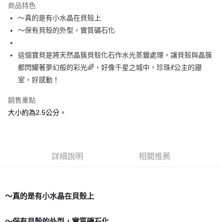
商品特色
Apple Pay
～真的是有小水晶在貝殼上
～保有貝殼的外型，實質礦石化
街口支付
悠遊付
這個寶貝是將天然晶簇貝殼化石作水光蒸鍍處理，讓貝殼與晶簇
都閃耀著夢幻般的彩光🌈，好像千星之城中，珍珠💃公主的寢
ATM付款
室，好感動！
運送方式
銷售重點
全家取貨付款
大小約為2.5公分。
每筆NT$80，滿NT$3,000(含以上)免運費
7-11取貨付款
每筆NT$80，滿NT$3,000(含以上)免運費
詳細說明
相關推薦
賣家宅配幫您送（台灣）
每筆NT$80，滿NT$3,000(含以上)免運費
～真的是有小水晶在貝殼上
郵局幫你送（離島）
每筆NT$80，滿NT$3,000(含以上)免運費
～保有貝殼的外型，實質礦石化