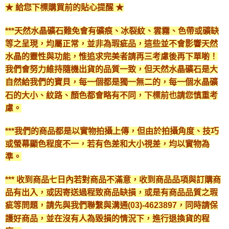
★ 給您下標購買前的貼心提醒 ★
***天然水晶礦石難免會有礦痕、冰裂紋、雲霧、色帶或礦缺
等之呈現，均屬正常，並非為瑕疵品，這些並不會影響天然
水晶的靈性與功能，惟追求完美者請再三考慮後再下單喲！
我們會努力維持隨機出貨的品質一致，但天然水晶礦石是大
自然給我們的寶貝，每一個都是獨一無二的，每一個水晶礦
石的大小、紋路、顏色都會略有不同，下標前也請您慎重考
慮。
***我們的商品都是以實物拍攝上傳，但由於拍攝角度、技巧
或螢幕顯色程度不一，若有色差和大小視差，均以實物為
準。
*** 收到商品七日內若對商品不滿意，收到商品品項與訂購商
品有出入，或因寄送過程致商品缺損，或是有商品品質之瑕
疵等問題，請先與我們聯繫與溝通(03)-4623897，同時請保
護好商品，並在沒有人為毀損的情況下，進行退換貨的程