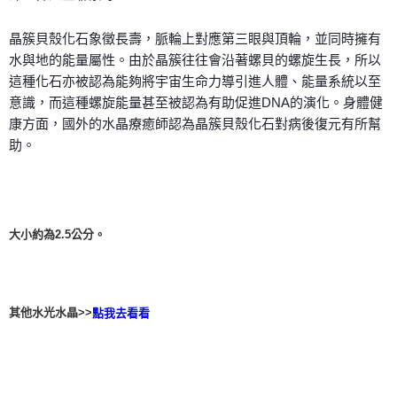
晶簇貝殼化石象徵長壽，脈輪上對應第三眼與頂輪，並同時擁有
水與地的能量屬性。由於晶簇往往會沿著螺貝的螺旋生長，所以
這種化石亦被認為能夠將宇宙生命力導引進人體、能量系統以至
意識，而這種螺旋能量甚至被認為有助促進DNA的演化。身體健
康方面，國外的水晶療癒師認為晶簇貝殼化石對病後復元有所幫
助。
大小約為2.5公分。
其他水光水晶>>
點我去看看