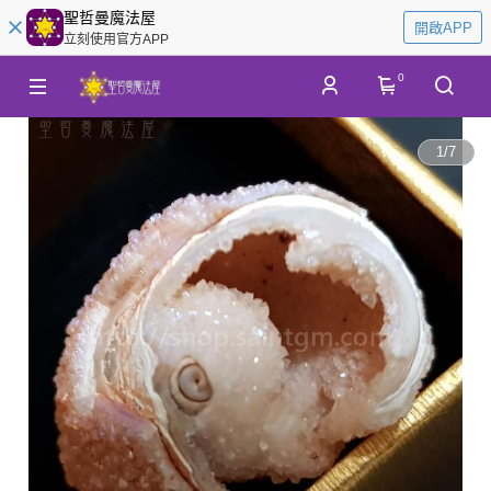
聖哲曼魔法屋
開啟APP
立刻使用官方APP
0
1
/
7