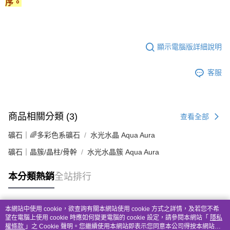
序。
顯示電腦版詳細說明
客服
商品相關分類 (3)
查看全部
礦石｜🌈多彩色系礦石
水光水晶 Aqua Aura
礦石｜晶簇/晶柱/骨幹
水光水晶簇 Aqua Aura
本分類熱銷
全站排行
本網站中使用 cookie，欲查詢有關本網站使用 cookie 方式之詳情，及若您不希
熱門標籤
望在電腦上使用 cookie 時應如何變更電腦的 cookie 設定，請參閱本網站「
隱私
權條款
」之 Cookie 聲明。您繼續使用本網站即表示您同意本公司得按本網站使