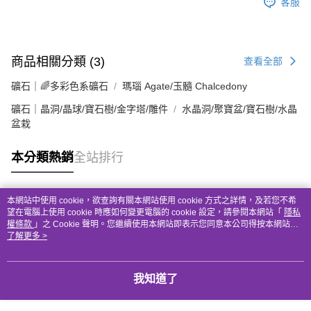
客服
商品相關分類 (3)
查看全部
礦石｜🌈多彩色系礦石
瑪瑙 Agate/玉髓 Chalcedony
礦石｜晶洞/晶球/寶石樹/金字塔/雕件
水晶洞/聚寶盆/寶石樹/水晶
盆栽
本分類熱銷
全站排行
本網站中使用 cookie，欲查詢有關本網站使用 cookie 方式之詳情，及若您不希
熱門標籤
望在電腦上使用 cookie 時應如何變更電腦的 cookie 設定，請參閱本網站「
隱私
權條款
」之 Cookie 聲明。您繼續使用本網站即表示您同意本公司得按本網站使
用條款之 Cookie 聲明使用 cookie。
了解更多 >
我知道了