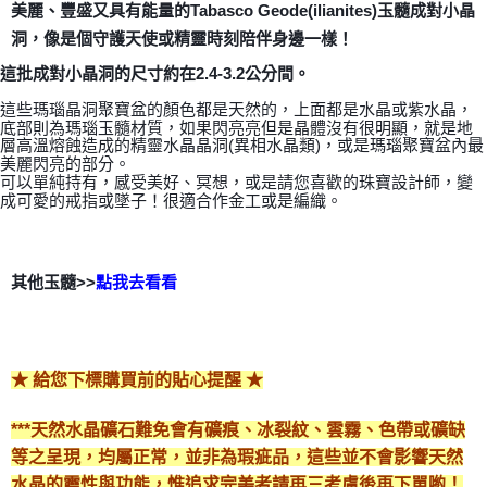
美麗、豐盛又具有能量的Tabasco Geode(ilianites)玉髓成對小晶
付款後門市自取
洞，像是個守護天使或精靈時刻陪伴身邊一樣！
免運費
這批成對小晶洞的尺寸約在2.4-3.2公分間。
這些瑪瑙晶洞聚寶盆的顏色都是天然的，上面都是水晶或紫水晶，
底部則為瑪瑙玉髓材質，如果閃亮亮但是晶體沒有很明顯，就是地
層高溫熔蝕造成的精靈水晶晶洞(異相水晶類)，或是瑪瑙聚寶盆內最
美麗閃亮的部分。
可以單純持有，感受美好、冥想，或是請您喜歡的珠寶設計師，變
成可愛的戒指或墜子！很適合作金工或是編織。
其他玉髓>>
點我去看看
😘
★ 給您下標購買前的貼心提醒 ★
***天然水晶礦石難免會有礦痕、冰裂紋、雲霧、色帶或礦缺
等之呈現，均屬正常，並非為瑕疵品，這些並不會影響天然
水晶的靈性與功能，惟追求完美者請再三考慮後再下單喲！