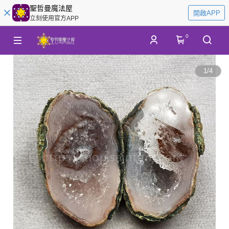
聖哲曼魔法屋
開啟APP
立刻使用官方APP
0
1
/
4