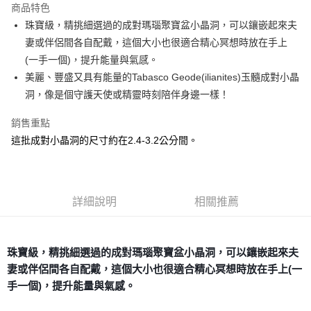
商品特色
Apple Pay
珠寶級，精挑細選過的成對瑪瑙聚寶盆小晶洞，可以鑲嵌起來夫
妻或伴侶間各自配戴，這個大小也很適合精心冥想時放在手上
街口支付
(一手一個)，提升能量與氣感。
悠遊付
美麗、豐盛又具有能量的Tabasco Geode(ilianites)玉髓成對小晶
洞，像是個守護天使或精靈時刻陪伴身邊一樣！
ATM付款
銷售重點
運送方式
這批成對小晶洞的尺寸約在2.4-3.2公分間。
全家取貨付款
每筆NT$80，滿NT$3,000(含以上)免運費
7-11取貨付款
詳細說明
相關推薦
每筆NT$80，滿NT$3,000(含以上)免運費
賣家宅配幫您送（台灣）
珠寶級，精挑細選過的成對瑪瑙聚寶盆小晶洞，可以鑲嵌起來夫
每筆NT$80，滿NT$3,000(含以上)免運費
妻或伴侶間各自配戴，這個大小也很適合精心冥想時放在手上(一
手一個)，提升能量與氣感。
郵局幫你送（離島）
每筆NT$80，滿NT$3,000(含以上)免運費