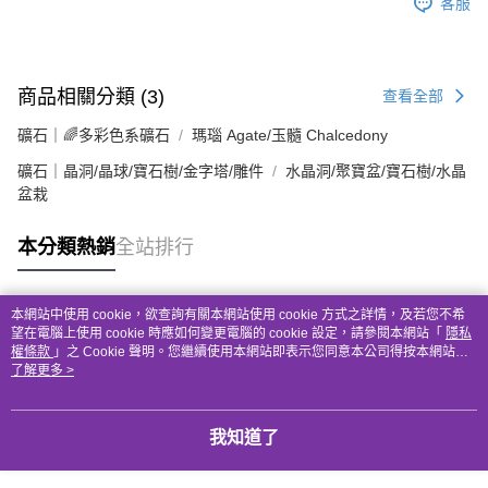
客服
商品相關分類 (3)
查看全部
礦石｜🌈多彩色系礦石
瑪瑙 Agate/玉髓 Chalcedony
礦石｜晶洞/晶球/寶石樹/金字塔/雕件
水晶洞/聚寶盆/寶石樹/水晶
盆栽
本分類熱銷
全站排行
本網站中使用 cookie，欲查詢有關本網站使用 cookie 方式之詳情，及若您不希
熱門標籤
望在電腦上使用 cookie 時應如何變更電腦的 cookie 設定，請參閱本網站「
隱私
權條款
」之 Cookie 聲明。您繼續使用本網站即表示您同意本公司得按本網站使
用條款之 Cookie 聲明使用 cookie。
了解更多 >
我知道了