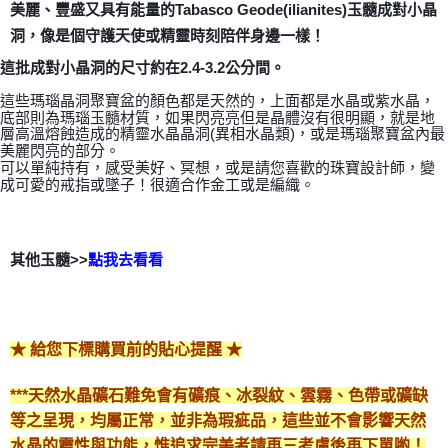
美麗、豐盛又具有能量的Tabasco Geode(ilianites)玉髓成對小晶
付款後門市自取
洞，像是個守護天使或精靈時刻陪伴身邊一樣！
免運費
這批成對小晶洞的尺寸約在2.4-3.2公分間。
這些瑪瑙晶洞聚寶盆的顏色都是天然的，上面都是水晶或紫水晶，
底部則為瑪瑙玉髓材質，如果閃亮亮但是晶體沒有很明顯，就是地
層高溫熔蝕造成的精靈水晶晶洞(異相水晶類)，或是瑪瑙聚寶盆內最
美麗閃亮的部分。
可以單純持有，感受美好、冥想，或是請您喜歡的珠寶設計師，變
成可愛的戒指或墜子！很適合作金工或是編織。
其他玉髓>>
點我去看看
😘
★ 給您下標購買前的貼心提醒 ★
***天然水晶礦石難免會有礦痕、冰裂紋、雲霧、色帶或礦缺
等之呈現，均屬正常，並非為瑕疵品，這些並不會影響天然
水晶的靈性與功能，惟追求完美者請再三考慮後再下單喲！