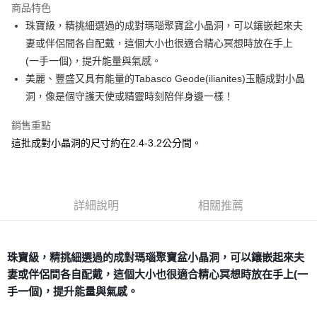
商品特色
Apple Pay
珠寶級，精挑細選過的成對瑪瑙聚寶盆小晶洞，可以鑲嵌起來夫
妻或伴侶間各自配戴，這個大小也很適合精心冥想時放在手上
街口支付
(一手一個)，提升能量與氣感。
悠遊付
美麗、豐盛又具有能量的Tabasco Geode(ilianites)玉髓成對小晶
洞，像是個守護天使或精靈時刻陪伴身邊一樣！
ATM付款
銷售重點
運送方式
這批成對小晶洞的尺寸約在2.4-3.2公分間。
全家取貨付款
每筆NT$80，滿NT$3,000(含以上)免運費
7-11取貨付款
詳細說明
相關推薦
每筆NT$80，滿NT$3,000(含以上)免運費
賣家宅配幫您送（台灣）
珠寶級，精挑細選過的成對瑪瑙聚寶盆小晶洞，可以鑲嵌起來夫
每筆NT$80，滿NT$3,000(含以上)免運費
妻或伴侶間各自配戴，這個大小也很適合精心冥想時放在手上(一
手一個)，提升能量與氣感。
郵局幫你送（離島）
每筆NT$80，滿NT$3,000(含以上)免運費