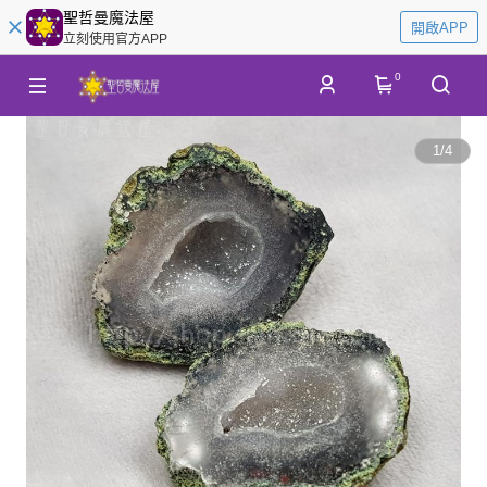
聖哲曼魔法屋
開啟APP
立刻使用官方APP
0
1
/
4