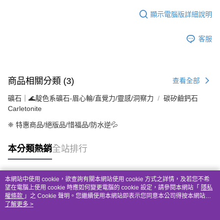
顯示電腦版詳細說明
客服
商品相關分類 (3)
查看全部
礦石｜🌊靛色系礦石-眉心輪/直覺力/靈感/洞察力
碳矽鹼鈣石
Carletonite
❈ 特惠商品/絕版品/惜福品/防水逆💦
本分類熱銷
全站排行
本網站中使用 cookie，欲查詢有關本網站使用 cookie 方式之詳情，及若您不希
熱門標籤
望在電腦上使用 cookie 時應如何變更電腦的 cookie 設定，請參閱本網站「
隱私
權條款
」之 Cookie 聲明。您繼續使用本網站即表示您同意本公司得按本網站使
用條款之 Cookie 聲明使用 cookie。
了解更多 >