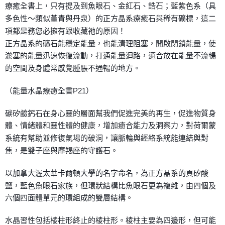
療癒全書上，只有提及到魚眼石、金紅石、鋯石；藍紫色系（具
付款後門市自取
多色性～類似堇青與丹泉）的正方晶系療癒石與稀有礦標，這二
免運費
項都是務您必擁有跟收藏祂的原因！
正方晶系的礦石能穩定能量，也能清理阻塞，開啟閉鎖能量，使
淤塞的能量迅速恢復流動，打通能量迴路，適合放在能量不流暢
的空間及身體常感覺腫脹不通暢的地方。
（能量水晶療癒全書P21）
碳矽鹼鈣石在身心靈的層面幫我們促進完美的再生，促進物質身
體、情緒體和靈性體的健康，增加癒合能力及洞察力，對荷爾蒙
系統有幫助並修復氣場的破洞，讓脈輪與經絡系統能連結與對
焦，是雙子座與摩羯座的守護石。
以加拿大渥太華卡爾頓大學的名字命名，為正方晶系的頁矽酸
鹽，藍色魚眼石家族，但環狀結構比魚眼石更為複雜，由四個及
六個四面體單元的環組成的雙層結構。
水晶習性包括棱柱形終止的棱柱形。棱柱主要為四邊形，但可能