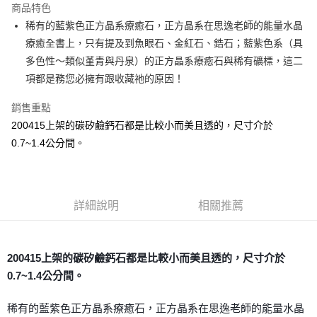
商品特色
Apple Pay
稀有的藍紫色正方晶系療癒石，正方晶系在思逸老師的能量水晶
療癒全書上，只有提及到魚眼石、金紅石、鋯石；藍紫色系（具
街口支付
多色性～類似堇青與丹泉）的正方晶系療癒石與稀有礦標，這二
悠遊付
項都是務您必擁有跟收藏祂的原因！
ATM付款
銷售重點
200415上架的碳矽鹼鈣石都是比較小而美且透的，尺寸介於
運送方式
0.7~1.4公分間。
全家取貨付款
每筆NT$80，滿NT$3,000(含以上)免運費
7-11取貨付款
詳細說明
相關推薦
每筆NT$80，滿NT$3,000(含以上)免運費
賣家宅配幫您送（台灣）
200415上架的碳矽鹼鈣石都是比較小而美且透的，尺寸介於
每筆NT$80，滿NT$3,000(含以上)免運費
0.7~1.4公分間。
郵局幫你送（離島）
稀有的藍紫色正方晶系療癒石，正方晶系在思逸老師的能量水晶
每筆NT$80，滿NT$3,000(含以上)免運費