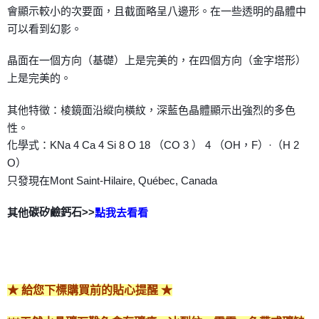
會顯示較小的次要面，且截面略呈八邊形。在一些透明的晶體中
可以看到幻影。
晶面在一個方向（基礎）上是完美的，在四個方向（金字塔形）
上是完美的。
其他特徵：棱鏡面沿縱向橫紋，深藍色晶體顯示出強烈的多色
性。
化學式：KNa 4 Ca 4 Si 8 O 18 （CO 3 ） 4 （OH，F）·（H 2
O）
只發現在Mont Saint-Hilaire, Québec, Canada
碳矽鹼鈣石>>
其他
點我去看看
★ 給您下標購買前的貼心提醒 ★