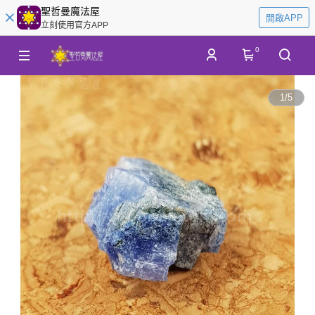
聖哲曼魔法屋
開啟APP
立刻使用官方APP
0
1
/
5