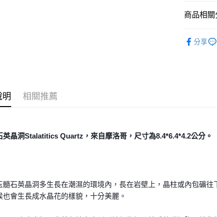
運送方式
商品相關分
全家取貨
礦石｜晶洞
每筆NT$8
分享
晶盆栽
7-11取貨
每筆NT$8
賣家宅配
說明
相關推薦
每筆NT$8
郵局幫你
每筆NT$8
英晶洞Stalatitics Quartz，來自摩洛哥，
尺寸為8.4*6.4*4.2公分
。
付款後門
免運費
玉髓石英晶洞多生長在潮濕的環境內，長在岩壁上，晶柱或內包礦往
候也會生長成水晶花的樣貌，十分美麗。