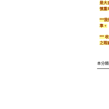
是大
慎重
**
準。
**
之瑕
本分類