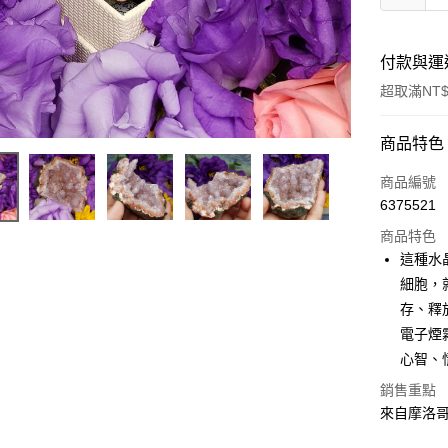
付款與運
超取滿NT$
付款方式
商品特色
信用卡一
商品編號
6375521
超商取貨
商品特色
LINE Pay
這種水
細胞，
Apple Pay
存、釋
街口支付
電子煙
心智、
悠遊付
銷售重點
ATM付款
來自摩洛哥，