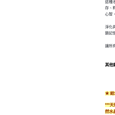
這種
存、
心智
淨化
鎖記
讓所
其他
★ 
**
然水