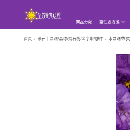
商品分類
靈性處方箋
首頁
礦石｜晶洞/晶球/寶石樹/金字塔/雕件
水晶洞/聚寶