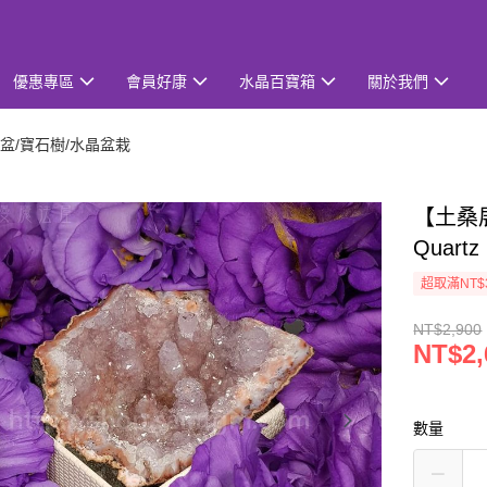
優惠專區
會員好康
水晶百寶箱
關於我們
盆/寶石樹/水晶盆栽
【土桑展
Quar
超取滿NT$
NT$2,900
NT$2,
數量