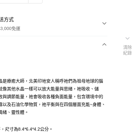
送方式
3,000免運
清除
紀錄
次付款
付款
晶是療癒大師，北美印地安人稱呼祂們為祖母地球的腦
就像其他水晶一樣可以放大能量與思緒，祂吸收、儲
放與調節能量，祂會吸收各種負面能量，包含環境中的
霧以及石油化學物質，祂平衡與在四個層面充能~身體、
情緒、靈性體。
尺寸為8.4*6.4*4.2公分。