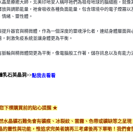
水晶是療癒大師，北美印地安人稱呼祂們為祖母地球的腦細胞，就像
釋放與調節能量，祂會吸收各種負面能量，包含環境中的電子煙霧以
、情緒、靈性體。
與提升器官與精微體，作為一個深度的靈魂淨化者，連結身體層面與
憶，刺激免疫系統並讓身體更為平衡。
有脈輪與精微體間更為平衡，像電腦般工作著，儲存訊息以及有能力
鐘乳石英晶洞>>
點我去看看
給您下標購買前的貼心提醒 ★
*天然水晶礦石難免會有礦痕、冰裂紋、雲霧、色帶或礦缺等之呈
晶的靈性與功能，惟追求完美者請再三考慮後再下單喲！我們會