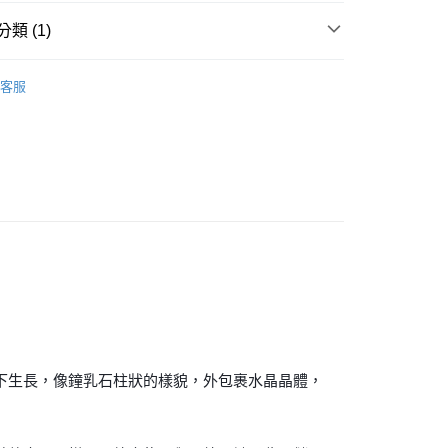
類 (1)
付款
/晶球/寶石樹/金字塔/雕件
水晶洞/聚寶盆/寶石樹/水
0，滿NT$3,000(含以上)免運費
客服
付款
0，滿NT$3,000(含以上)免運費
幫您送（台灣）
0，滿NT$3,000(含以上)免運費
送（離島）
0，滿NT$3,000(含以上)免運費
市自取
下生長，像鐘乳石柱狀的樣貌，外包裹水晶晶體，