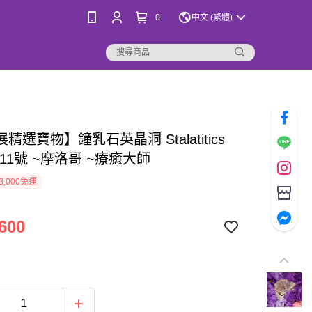
0
中文 (繁體)
精選寶物】鐘乳石英晶洞 Stalatitics
tz 11號 ~摩洛哥 ~療癒大師
3,000免運
600