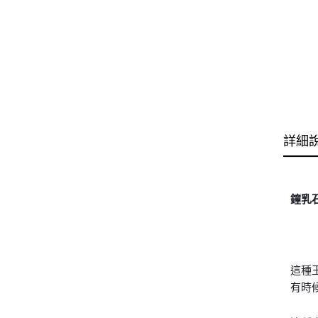
詳細
鐘乳石
這種
有時