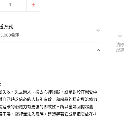
送方式
3,000免運
清除
紀錄
次付款
付款
：
愛失敗、失去戀人、掃去心裡障礙，或是對於在戀愛中
對自己缺乏信心的人特別有效，和粉晶的穩定與治癒力
菱錳礦的治癒力有更強的即效性。所以當妳回憶起舊
眉不展、夜裡無法入眠時，建議握著它或是把它放在枕