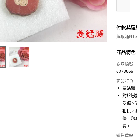
付款與運
超取滿NT$
付款方式
商品特色
信用卡一
商品編號
6373855
超商取貨
商品特色
LINE Pay
菱錳礦
對於戀
Apple Pay
受傷、
街口支付
相比，
傷，愁
悠遊付
邊。
ATM付款
銷售重點