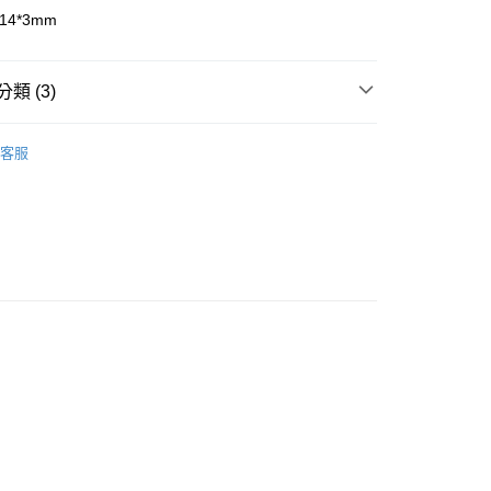
14*3mm
付款
類 (3)
0，滿NT$3,000(含以上)免運費
珠寶裸石
菱錳礦裸石 Rhodocrosite
客服
付款
粉紅色系礦石-心輪/感情/人緣/療癒/愛
菱錳礦/紅紋石/
0，滿NT$3,000(含以上)免運費
odocrosite
三方晶系 § 專注
幫您送（台灣）
0，滿NT$3,000(含以上)免運費
送（離島）
0，滿NT$3,000(含以上)免運費
市自取