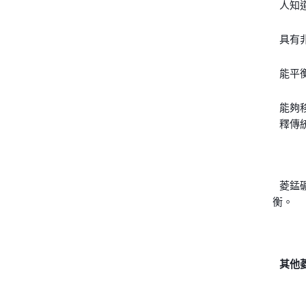
人知
具有
能平
能夠
釋傳
菱錳
衡。
其他