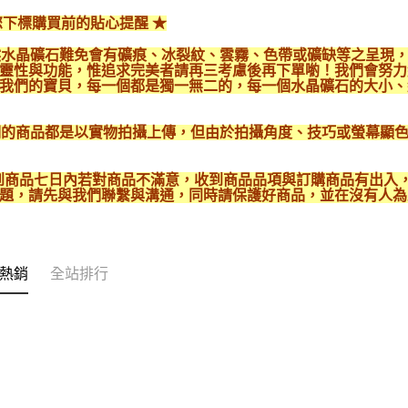
您下標購買前的貼心提醒 ★
天然水晶礦石難免會有礦痕、冰裂紋、雲霧、色帶或礦缺等之呈現
靈性與功能，惟追求完美者請再三考慮後再下單喲！我們會努力
我們的寶貝，每一個都是獨一無二的，每一個水晶礦石的大小、
我們的商品都是以實物拍攝上傳，但由於拍攝角度、技巧或螢幕顯
 收到商品七日內若對商品不滿意，收到商品品項與訂購商品有出
題，請先與我們聯繫與溝通，同時請保護好商品，並在沒有人為
熱銷
全站排行