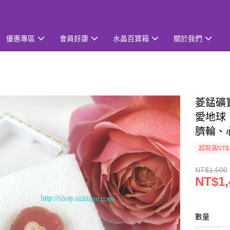
優惠專區
會員好康
水晶百寶箱
關於我們
菱錳礦寶
愛地球
臍輪、
超取滿NT$
NT$1,600
NT$1,
數量