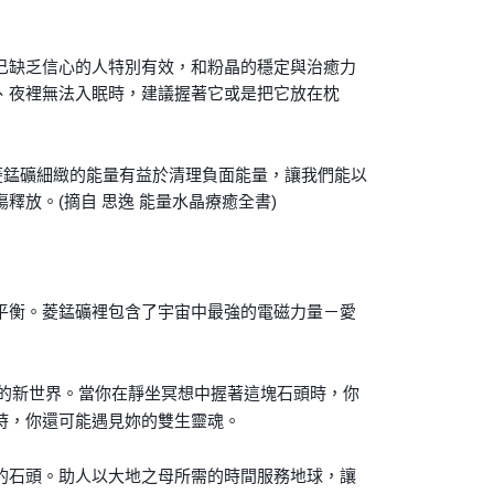
己缺乏信心的人特別有效，和粉晶的穩定與治癒力
、夜裡無法入眠時，建議握著它或是把它放在枕
菱錳礦細緻的能量有益於清理負面能量，讓我們能以
放。(摘自 思逸 能量水晶療癒全書)
平衡。菱錳礦裡包含了宇宙中最強的電磁力量－愛
的新世界。當你在靜坐冥想中握著這塊石頭時，你
時，你還可能遇見妳的雙生靈魂。
的石頭。助人以大地之母所需的時間服務地球，讓