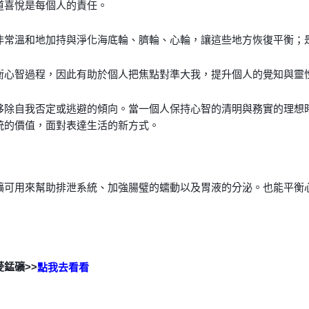
道喜悅是每個人的責任。
非常溫和地加持與淨化海底輪、臍輪、心輪，讓這些地方恢復平衡；
衡心智過程，因此有助於個人把焦點對準大我，提升個人的覺知與靈
移除自我否定或逃避的傾向。當一個人保持心智的清明與務實的理想
統的價值，面對表達生活的新方式。
礦可用來幫助排泄系統、加強腸璧的蠕動以及胃液的分泌。也能平衡
菱錳礦>>
點我去看看