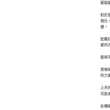
菱錳
對於
相比
邊。
配戴
愛的
愛與
曾被
的力
上天
可能
此種