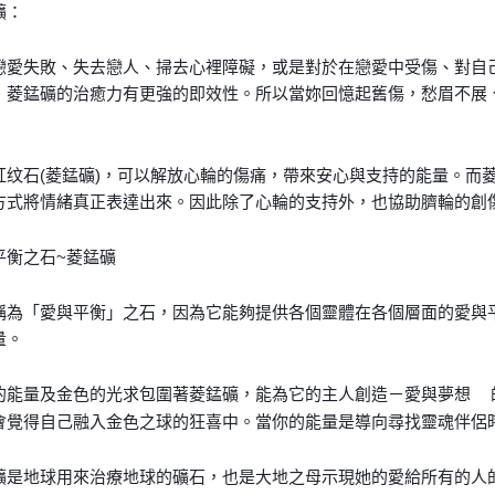
礦：
戀愛失敗、失去戀人、掃去心裡障礙，或是對於在戀愛中受傷、對自
，菱錳礦的治癒力有更強的即效性。所以當妳回憶起舊傷，愁眉不展
紅纹石(菱錳礦)，可以解放心輪的傷痛，帶來安心與支持的能量。而
方式將情緒真正表達出來。因此除了心輪的支持外，也協助臍輪的創傷釋
平衡之石~菱錳礦
稱為「愛與平衡」之石，因為它能夠提供各個靈體在各個層面的愛與
量。
的能量及金色的光求包圍著菱錳礦，能為它的主人創造－愛與夢想
💫
會覺得自己融入金色之球的狂喜中。當你的能量是導向尋找靈魂伴侶
礦是地球用來治療地球的礦石，也是大地之母示現她的愛給所有的人