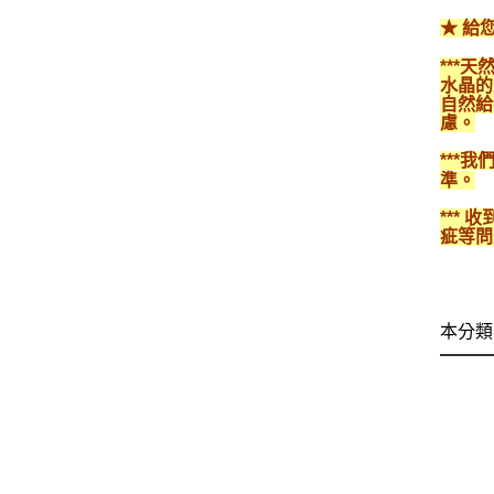
★ 給
***
水晶的
自然給
慮。
***
準。
***
疵等問
本分類