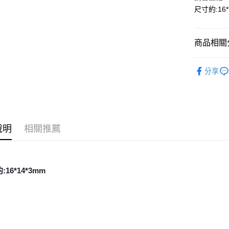
尺寸約:16*
運送方式
全家取貨
商品相關分
每筆NT$8
礦石｜💍
分享
7-11取貨
礦石｜🌸
每筆NT$8
印加玫瑰 Rh
❄晶系❄
賣家宅配
每筆NT$8
說明
相關推薦
郵局幫你
每筆NT$8
:16*14*3mm
付款後門
免運費