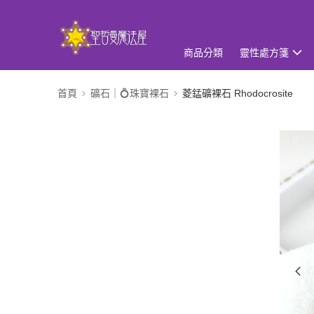
商品分類
靈性處方箋
首頁
礦石｜💍珠寶裸石
菱錳礦裸石 Rhodocrosite