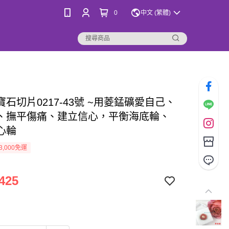
0
中文 (繁體)
石切片0217-43號 ~用菱錳礦愛自己、
、撫平傷痛、建立信心，平衡海底輪、
心輪
3,000免運
425