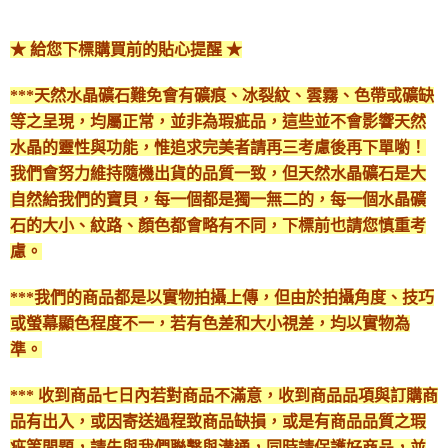
★ 給您下標購買前的貼心提醒 ★
***天然水晶礦石難免會有礦痕、冰裂紋、雲霧、色帶或礦缺
等之呈現，均屬正常，並非為瑕疵品，這些並不會影響天然
水晶的靈性與功能，惟追求完美者請再三考慮後再下單喲！
我們會努力維持隨機出貨的品質一致，但天然水晶礦石是大
自然給我們的寶貝，每一個都是獨一無二的，每一個水晶礦
石的大小、紋路、顏色都會略有不同，下標前也請您慎重考
慮。
***我們的商品都是以實物拍攝上傳，但由於拍攝角度、技巧
或螢幕顯色程度不一，若有色差和大小視差，均以實物為
準。
*** 收到商品七日內若對商品不滿意，收到商品品項與訂購商
品有出入，或因寄送過程致商品缺損，或是有商品品質之瑕
疵等問題，請先與我們聯繫與溝通，同時請保護好商品，並