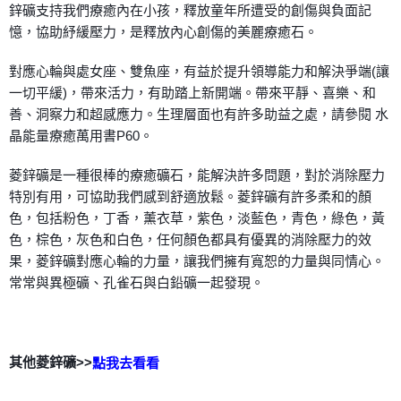
鋅礦支持我們療癒內在小孩，釋放童年所遭受的創傷與負面記
每筆NT$80，滿NT$3,000(含以上)免運費
憶，協助紓緩壓力，是釋放內心創傷的美麗療癒石。
付款後門市自取
對應心輪與處女座、雙魚座，有益於提升領導能力和解決爭端(讓
免運費
一切平緩)，帶來活力，有助踏上新開端。帶來平靜、喜樂、和
善、洞察力和超感應力。生理層面也有許多助益之處，請參閱 水
晶能量療癒萬用書P60。
菱鋅礦是一種很棒的療癒礦石，能解決許多問題，對於消除壓力
特別有用，可協助我們感到舒適放鬆。菱鋅礦有許多柔和的顏
色，包括粉色，丁香，薰衣草，紫色，淡藍色，青色，綠色，黃
色，棕色，灰色和白色，任何顏色都具有優異的消除壓力的效
果，菱鋅礦對應心輪的力量，讓我們擁有寬恕的力量與同情心。
常常與異極礦、孔雀石與白鉛礦一起發現。
其他菱鋅礦>>
點我去看看