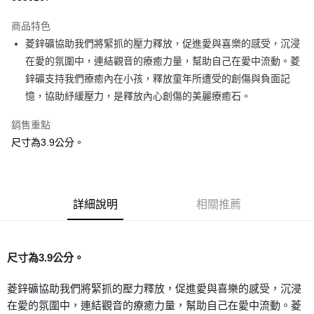
LINE Pay
商品特色
Apple Pay
菱鋅礦協助我們將緊抓的壓力釋放，促進愛與喜樂的感受，沉浸
在愛的氛圍中，連結觀音的療癒力量，幫助自己在愛中流動。菱
街口支付
鋅礦支持我們療癒內在小孩，釋放童年所遭受的創傷與負面記
悠遊付
憶，協助紓緩壓力，是釋放內心創傷的美麗療癒石。
ATM付款
銷售重點
尺寸為3.9公分。
運送方式
全家取貨付款
每筆NT$80，滿NT$3,000(含以上)免運費
詳細說明
相關推薦
7-11取貨付款
每筆NT$80，滿NT$3,000(含以上)免運費
尺寸為3.9公分。
賣家宅配幫您送（台灣）
每筆NT$80，滿NT$3,000(含以上)免運費
菱鋅礦協助我們將緊抓的壓力釋放，促進愛與喜樂的感受，沉浸
在愛的氛圍中，連結觀音的療癒力量，幫助自己在愛中流動。菱
郵局幫你送（離島）