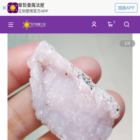
聖哲曼魔法屋
開啟APP
立刻使用官方APP
0
1
/
4