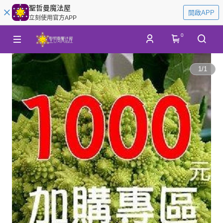
聖哲曼魔法屋
開啟APP
立刻使用官方APP
0
1
/
1