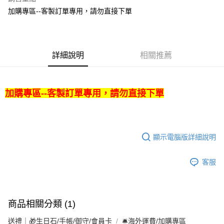
Apple Pay
加購專區--客製訂單專用，請勿直接下單
街口支付
悠遊付
詳細說明
相關推薦
ATM付款
運送方式
加購專區--客製訂單專用，請勿直接下單
全家取貨付款
每筆NT$80，滿NT$3,000(含以上)免運費
顯示電腦版詳細說明
7-11取貨付款
每筆NT$80，滿NT$3,000(含以上)免運費
客服
賣家宅配幫您送（台灣）
每筆NT$80，滿NT$3,000(含以上)免運費
郵局幫你送（離島）
商品相關分類 (1)
每筆NT$80，滿NT$3,000(含以上)免運費
送禮｜🎁生日石/手帳/御守/會員卡
🛎️海外運費/加購專區