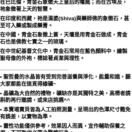
在巴比倫，青金石象徵天上皇后的權威；而在古埃及，
祂象徵著上天的智慧。
在印度和西藏，祂是濕婆(Shiva)與藥師佛的象徵石，甚
至可入藥或製成藥膏。
在中國，青金石象徵上蒼，天壇是用青金石做成，青金
石也是佛教七寶之一的琉璃。
在中世紀基督文化中，青金石常用在藍色顏料中，繪製
聖母像的外袍，標誌著貞潔與理性。
_______________________
• 聖哲曼的水晶皆有受到完善滋養與淨化，能量和諧，願
大家都能在這覓得緣礦~
• 晶礦為大自然的禮物，礦缺亦是其獨特之美，高標者請
斟酌再行邀請，或來店挑選^^
• 本賣場寶貝皆為人工拍照測量，呈現出的色澤尺寸難免
有誤差，以實物為準。
• 靈性功能僅供參考，效果因人而異，宜作輔助保養之