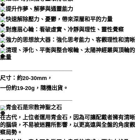
提升作夢、解夢與通靈能力
付款後門市自取
免運費
快速解除壓力、憂鬱，帶來深層和平的力量
對應眉心輪：看破虛實、冷靜與理性、靈性覺察
強力的思想放大器：強化思考能力、客觀理性和清晰
清理、淨化、平衡與整合喉輪、太陽神經叢與頂輪的
能量
_______________________
尺寸：約20-30mm，
一份約19-20g，隨機出貨。
_______________________
青金石是宗教神聖之石
在古代，上位者運用青金石，因為可讓配戴者擁有清晰
的腦袋，不易被迷霧所影響，以更高遠與全盤的角度觀
察局勢。