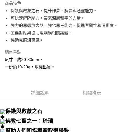
商品特色
Apple Pay
保護與啟蒙之石，提升作夢、解夢與通靈能力。
可快速解除壓力，帶來深層和平的力量。
街口支付
強力的思想放大器，強化思考能力，促進客觀性和清晰度。
悠遊付
主要對應與協助理喉輪相關議題。
協助克服沮喪感。
ATM付款
銷售重點
運送方式
尺寸：約20-30mm，
全家取貨付款
一份約19-20g，隨機出貨。
每筆NT$80，滿NT$3,000(含以上)免運費
7-11取貨付款
每筆NT$80，滿NT$3,000(含以上)免運費
詳細說明
相關推薦
賣家宅配幫您送（台灣）
保護與啟蒙之石
每筆NT$80，滿NT$3,000(含以上)免運費
佛教七寶之一：琉璃
郵局幫你送（離島）
幫助人們和指導靈取得聯繫
每筆NT$80，滿NT$3,000(含以上)免運費