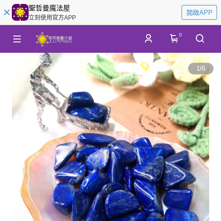
聖哲曼魔法屋
開啟APP
立刻使用官方APP
0
1
/
6