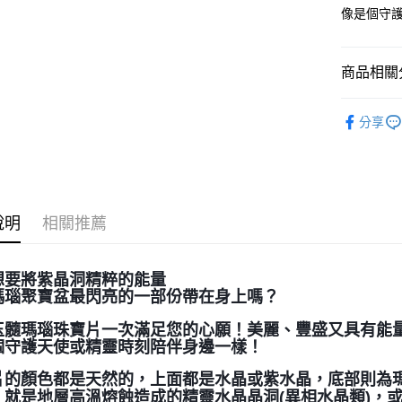
像是個守
運送方式
全家取貨
商品相關分
每筆NT$8
7-11取貨
礦石｜晶簇
分享
每筆NT$8
礦石｜🌈
賣家宅配
礦石｜🍇
Amethyst
每筆NT$8
送禮｜🎁
說明
相關推薦
郵局幫你
❄晶系❄
每筆NT$8
想要將紫晶洞精粹的能量
付款後門
瑪瑙聚寶盆最閃亮的一部份帶在身上嗎？
免運費
玉髓瑪瑙珠寶片一次滿足您的心願！美麗、豐盛又具有能
個守護天使或精靈時刻陪伴身邊一樣！
片的顏色都是天然的，上面都是水晶或紫水晶，底部則為
，就是地層高溫熔蝕造成的精靈水晶晶洞(異相水晶類)，