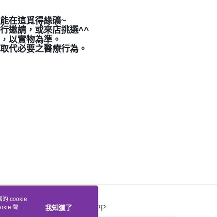
都能在這覓得緣礦~
行邀請，或來店挑選^^
差，以實物為準。
可取代必要之醫療行為。
 cookie
kie 聲明
我知道了
官方APP