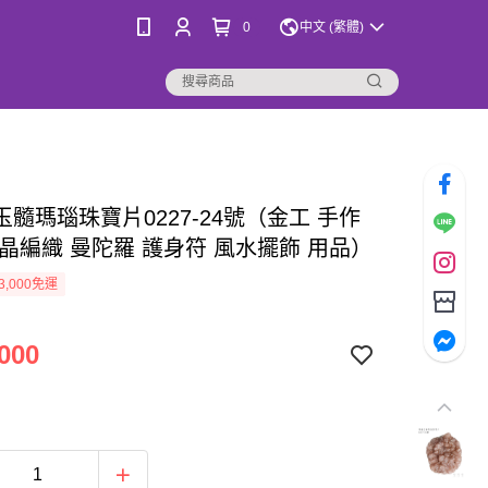
0
中文 (繁體)
玉髓瑪瑙珠寶片0227-24號（金工 手作
水晶編織 曼陀羅 護身符 風水擺飾 用品）
3,000免運
000