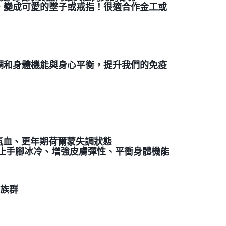
，變成可愛的墜子或戒指！很適合作金工或
調和身體機能與身心平衡，提升我們的免疫
！
氣血、更年期荷爾蒙失調狀態
腳冰冷、增強皮膚彈性、平衝身體機能 󠀠󠀠
的族群