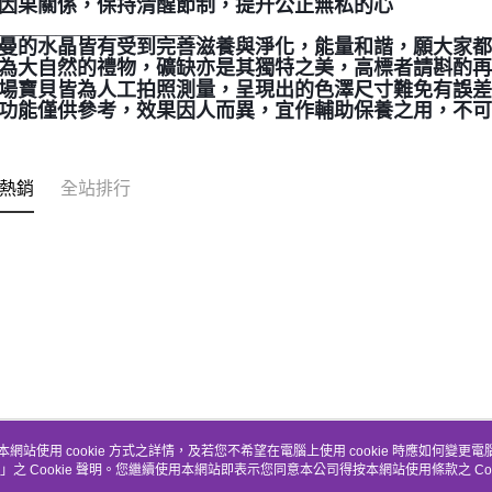
連結因果關係，保持清醒節制，提升公正無私的心
___________________
聖哲曼的水晶皆有受到完善滋養與淨化，能量和諧，願大家
晶礦為大自然的禮物，礦缺亦是其獨特之美，高標者請斟酌再
本賣場寶貝皆為人工拍照測量，呈現出的色澤尺寸難免有誤
靈性功能僅供參考，效果因人而異，宜作輔助保養之用，不
熱銷
全站排行
本網站使用 cookie 方式之詳情，及若您不希望在電腦上使用 cookie 時應如何變更電腦的
」之 Cookie 聲明。您繼續使用本網站即表示您同意本公司得按本網站使用條款之 Coo
關於我們
客服資訊