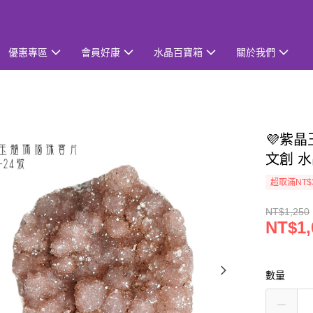
優惠專區
會員好康
水晶百寶箱
關於我們
💜紫晶
文創 
超取滿NT$
NT$1,250
NT$1,
數量