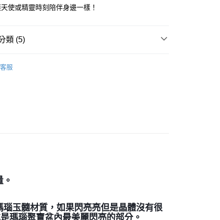
護天使或精靈時刻陪伴身邊一樣！
付款
類 (5)
0，滿NT$3,000(含以上)免運費
付款
/晶柱/骨幹
瑪瑙晶簇 Agate
客服
0，滿NT$3,000(含以上)免運費
多彩色系礦石
瑪瑙 Agate/玉髓 Chalcedony
幫您送（台灣）
紫色系礦石-頂輪/智慧/活化腦部/靈性覺知
紫水晶
0，滿NT$3,000(含以上)免運費
生日石/手帳/御守/會員卡
🎂二月｜紫水晶
送（離島）
三方晶系 § 專注
0，滿NT$3,000(含以上)免運費
市自取
量。
瑪瑙玉髓材質，如果閃亮亮但是晶體沒有很
或是瑪瑙聚寶盆內最美麗閃亮的部分。