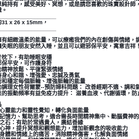
單純持有，感受美好、冥想，或是請您喜歡的珠寶設計師
織。
___________________
1 x 26 x 15mm，
___________________
擁有細緻溫柔的能量，可以療癒我們的內在創傷與情緒，
讓失眠的朋友安然入睡，並且可以避邪保平安，寓意吉祥
於枕下，有助睡眠安穩
邪保平安，可作護身符
助精神放鬆、平復緊張情緒
持身心和諧、增強愛、忠誠及勇氣
衡和穩定每個脈輪、增強脈輪的能量
助調理女性荷爾蒙--預防婦科問題： 改善經期不適、調和
的振動頻率有益免疫力提升： 滋養血液、代謝循環，防止手
晶
強化心靈能力和靈性覺知，轉化負面能量
加強記憶力、幫助思考，適合需長時間精神集中、動腦費神
社交之石：有助於常遇貴人，廣結善緣
鎮定心神，提升冥想和觀想能力，增加新觀念的吸收能力
舒緩身體和情緒上的痛苦，消除精神傷害，化解負面情緒