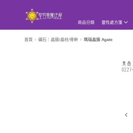
商品分類
靈性處方箋
首頁
礦石｜晶簇/晶柱/骨幹
瑪瑙晶簇 Agate