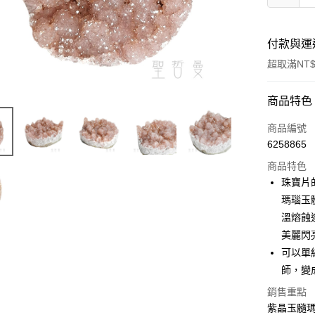
付款與運
超取滿NT$
付款方式
商品特色
信用卡一
商品編號
6258865
超商取貨
商品特色
LINE Pay
珠寶片
瑪瑙玉
Apple Pay
溫熔蝕
街口支付
美麗閃
可以單
悠遊付
師，變
ATM付款
銷售重點
紫晶玉髓