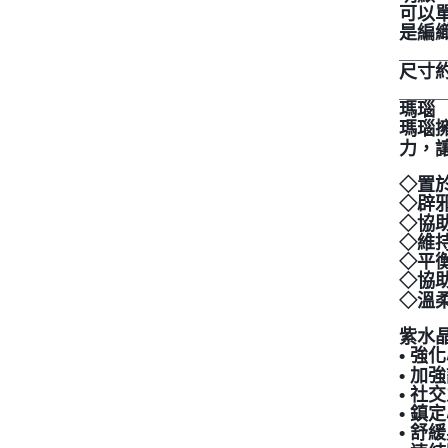
可以
是編
____
尺寸約3
____
瑪瑙
瑪瑙
力，
◇置
◇辟
◇協
◇維
◇平
◇協
◇溫柔
紫水
• 
• 
• 
• 
• 