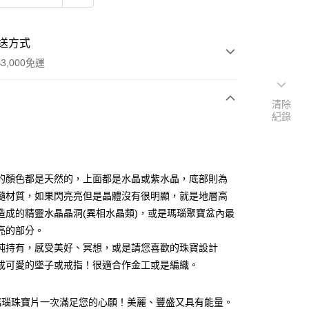
送方式
3,000免運
清除
紀錄
次付款
付款
的顏色都是天然的，上面都是水晶或紫水晶，底部則為
髓材質，如果閃亮亮但是晶體沒有很明顯，就是地層高
造成的精靈水晶晶洞(異相水晶類)，或是瑪瑙聚寶盆內最
亮的部分。
純持有，感受美好、冥想，或是請您喜歡的珠寶設計
成可愛的墜子或戒指！很適合作金工或是編織。
瑪瑙珠寶片一次滿足您的心願！美麗、豐盛又具有能量。