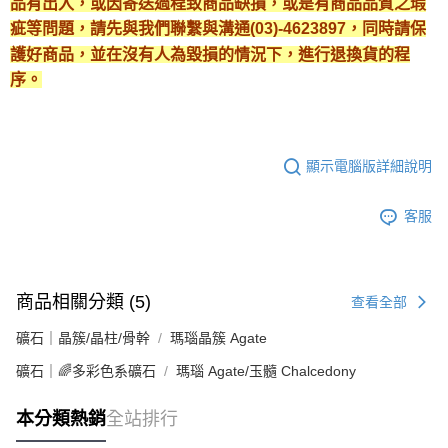
品有出入，或因寄送過程致商品缺損，或是有商品品質之瑕
疵等問題，請先與我們聯繫與溝通(03)-4623897，同時請保
護好商品，並在沒有人為毀損的情況下，進行退換貨的程
序。
顯示電腦版詳細說明
客服
商品相關分類 (5)
查看全部
礦石｜晶簇/晶柱/骨幹
瑪瑙晶簇 Agate
礦石｜🌈多彩色系礦石
瑪瑙 Agate/玉髓 Chalcedony
本分類熱銷
全站排行