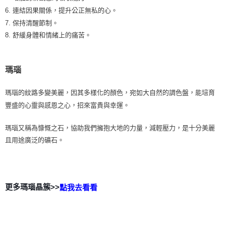
6. 連結因果關係，提升公正無私的心。
7. 保持清醒節制。
8. 舒緩身體和情緒上的痛苦。
瑪瑙
瑪瑙的紋路多變美麗，因其多樣化的顏色，宛如大自然的調色盤，能培育
豐盛的心靈與感恩之心，招來富貴與幸運。
瑪瑙又稱為慷慨之石，協助我們擁抱大地的力量，減輕壓力，是十分美麗
且用途廣泛的礦石。
更多瑪瑙晶簇>>
點我去看看