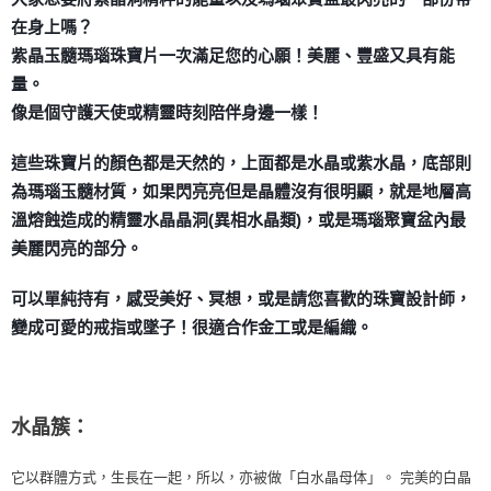
付款後門市自取
在身上嗎？
免運費
紫晶玉髓瑪瑙珠寶片一次滿足您的心願！美麗、豐盛又具有能
量。
像是個守護天使或精靈時刻陪伴身邊一樣！
這些珠寶片的顏色都是天然的，上面都是水晶或紫水晶，底部則
為瑪瑙玉髓材質，如果閃亮亮但是晶體沒有很明顯，就是地層高
溫熔蝕造成的精靈水晶晶洞(異相水晶類)，或是瑪瑙聚寶盆內最
美麗閃亮的部分。
可以單純持有，感受美好、冥想，或是請您喜歡的珠寶設計師，
變成可愛的戒指或墜子！很適合作金工或是編織。
水晶簇：
它以群體方式，生長在一起，所以，亦被做「白水晶母体」。 完美的白晶