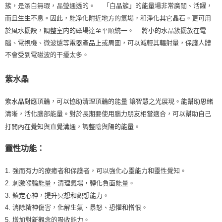
簇，是潔白無瑕，晶瑩通透的。 「白晶簇」的能量場非常廣闊、活躍，
而且生生不息。因此，能净化附近地方的氣場，和淨化其它晶石。更可用
於風水擺設，調整室内的磁場達至平順統一。 將小的水晶簇擺放在電
腦、電視機、微波爐等電器產品上或周圍，可以減輕其輻射量，保護人體
不會受到電磁波的干擾太多。
紫水晶
紫水晶對應頂輪，可以協助清理頂輪的能量 讓智慧之光展現。能幫助思緒
清晰，活化腦部能量。對於長期要使用腦力朋友相當適合，可以幫助自己
打開內在覺知與直覺溝通，調整陰與陽的能量。
靈性功能：
1. 強而有力的療癒者和保護者，可以強化心靈能力和靈性覺知。
2. 刺激喉輪能量，清理氣場，轉化負面能量。
3. 鎮定心神，提升冥想和觀想能力。
4. 消除精神傷害，化解生氣、暴怒、恐懼和憎恨。
5. 增加對新觀念的吸收能力。