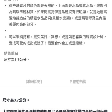
Apple Pay
這些珠寶片的顏色都是天然的，上面都是水晶或紫水晶，底部則
為瑪瑙玉髓材質，如果閃亮亮但是晶體沒有很明顯，就是地層高
街口支付
溫熔蝕造成的精靈水晶晶洞(異相水晶類)，或是瑪瑙聚寶盆內最
悠遊付
美麗閃亮的部分。
ATM付款
可以單純持有，感受美好、冥想，或是請您喜歡的珠寶設計師，
變成可愛的戒指或墜子！很適合作金工或是編織。
運送方式
全家取貨付款
銷售重點
每筆NT$80，滿NT$3,000(含以上)免運費
尺寸為3.7公分。
7-11取貨付款
每筆NT$80，滿NT$3,000(含以上)免運費
詳細說明
相關推薦
賣家宅配幫您送（台灣）
每筆NT$80，滿NT$3,000(含以上)免運費
尺寸為3.7公分。
郵局幫你送（離島）
每筆NT$80，滿NT$3,000(含以上)免運費
大家想要將紫晶洞精粹的能量以及瑪瑙聚寶盆最閃亮的一部份帶