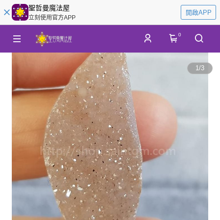
聖哲曼魔法屋
開啟APP
立刻使用官方APP
0
1
/
3