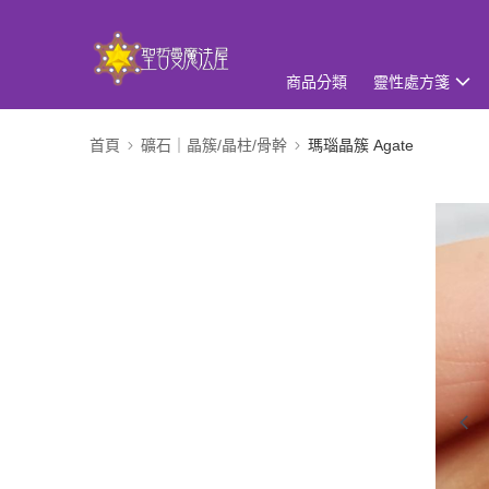
商品分類
靈性處方箋
首頁
礦石｜晶簇/晶柱/骨幹
瑪瑙晶簇 Agate