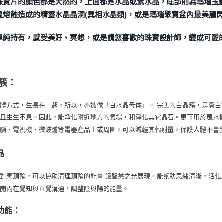
珠寶片的顏色都是天然的，上面都是水晶或紫水晶，底部則為瑪瑙玉
溫熔蝕造成的精靈水晶晶洞(異相水晶類)，或是瑪瑙聚寶盆內最美麗
單純持有，感受美好、冥想，或是請您喜歡的珠寶設計師，變成可愛
簇：
體方式，生長在一起，所以，亦被做「白水晶母体」。 完美的白晶簇，是潔
而且生生不息。因此，能净化附近地方的氣場，和淨化其它晶石。更可用於風水
電腦、電視機、微波爐等電器產品上或周圍，可以減輕其輻射量，保護人體不會
晶
對應頂輪，可以協助清理頂輪的能量 讓智慧之光展現。能幫助思緒清晰，活
打開內在覺知與直覺溝通，調整陰與陽的能量。
功能：