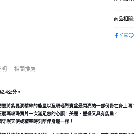
運送方式
全家取貨
商品相關分
每筆NT$8
7-11取貨
礦石｜晶簇
分享
每筆NT$8
礦石｜🌈
賣家宅配
礦石｜🍇
Amethyst
每筆NT$8
送禮｜🎁
說明
相關推薦
郵局幫你
❄晶系❄
每筆NT$8
付款後門
2.4公分。
免運費
想要將紫晶洞精粹的能量以及瑪瑙聚寶盆最閃亮的一部份帶在身上嗎
玉髓瑪瑙珠寶片一次滿足您的心願！美麗、豐盛又具有能量。
個守護天使或精靈時刻陪伴身邊一樣！