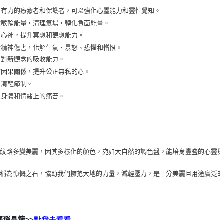
強而有力的療癒者和保護者，可以強化心靈能力和靈性覺知。
刺激喉輪能量，清理氣場，轉化負面能量。
鎮定心神，提升冥想和觀想能力。
消除精神傷害，化解生氣、暴怒、恐懼和憎恨。
增加對新觀念的吸收能力。
連結因果關係，提升公正無私的心。
保持清醒節制。
舒緩身體和情緒上的痛苦。
的紋路多變美麗，因其多樣化的顏色，宛如大自然的調色盤，能培育豐盛的心靈
又稱為慷慨之石，協助我們擁抱大地的力量，減輕壓力，是十分美麗且用途廣泛
瑪瑙晶簇>>
點我去看看