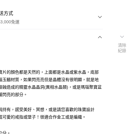
送方式
3,000免運
清除
次付款
紀錄
付款
寶片的顏色都是天然的，上面都是水晶或紫水晶，底部
瑙玉髓材質，如果閃亮亮但是晶體沒有很明顯，就是地
熔蝕造成的精靈水晶晶洞(異相水晶類)，或是瑪瑙聚寶盆
麗閃亮的部分。
純持有，感受美好、冥想，或是請您喜歡的珠寶設計
成可愛的戒指或墜子！很適合作金工或是編織。
4公分。