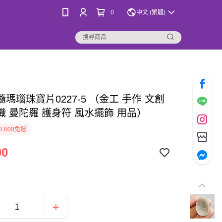
0
中文 (繁體)
瑪瑙珠寶片0227-5 （金工 手作 文創
織 曼陀羅 護身符 風水擺飾 用品）
3,000免運
00