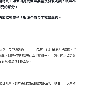
髓材質，如果閃亮亮但是晶體沒有很明顯，就是地
閃亮的部分。
的戒指或墜子！很適合作金工或是編織。
白無瑕，晶瑩通透的。 「白晶簇」的能量場非常廣闊、活
擺設，調整室内的磁場達至平順統一。 將小的水晶簇擺
受到電磁波的干擾太多。
化腦部能量。對於長期要使用腦力朋友相當適合，可以幫助