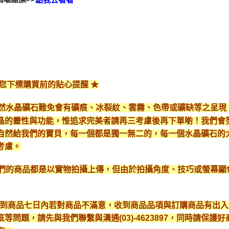
給您下標購買前的貼心提醒 ★
*天然水晶礦石難免會有礦痕、冰裂紋、雲霧、色帶或礦缺等之呈
晶的靈性與功能，惟追求完美者請再三考慮後再下單喲！我們會
自然給我們的寶貝，每一個都是獨一無二的，每一個水晶礦石的
考慮。
*我們的商品都是以實物拍攝上傳，但由於拍攝角度、技巧或螢幕
* 收到商品七日內若對商品不滿意，收到商品品項與訂購商品有出
疵等問題，請先與我們聯繫與溝通(03)-4623897，同時請保