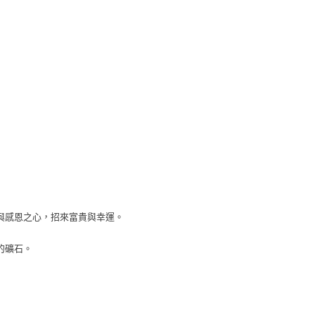
與感恩之心，招來富貴與幸運。
的礦石。