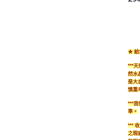
★ 
**
然水
是大
慎重
**
準。
**
之瑕