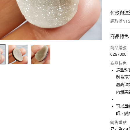
付款與運
超取滿NT$
付款方式
商品特色
信用卡一
商品編號
6257308
超商取貨
商品特色
LINE Pay
這些珠
則為瑪
Apple Pay
層高溫
街口支付
內最美
悠遊付
可以單
ATM付款
師，變
銷售重點
尺寸為2.