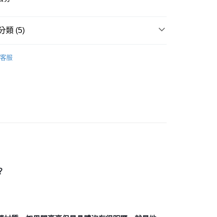
付款
類 (5)
0，滿NT$3,000(含以上)免運費
付款
/晶柱/骨幹
瑪瑙晶簇 Agate
客服
0，滿NT$3,000(含以上)免運費
多彩色系礦石
瑪瑙 Agate/玉髓 Chalcedony
幫您送（台灣）
紫色系礦石-頂輪/智慧/活化腦部/靈性覺知
紫水晶
0，滿NT$3,000(含以上)免運費
生日石/手帳/御守/會員卡
🎂二月｜紫水晶
送（離島）
三方晶系 § 專注
0，滿NT$3,000(含以上)免運費
市自取
？