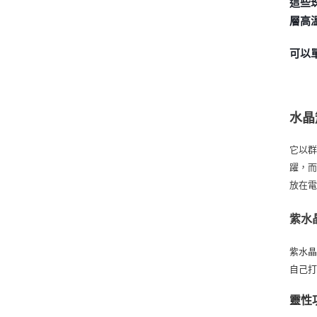
這些
層高
可以
水晶
它以群
躍，
放在
紫水
紫水晶
自己
靈性