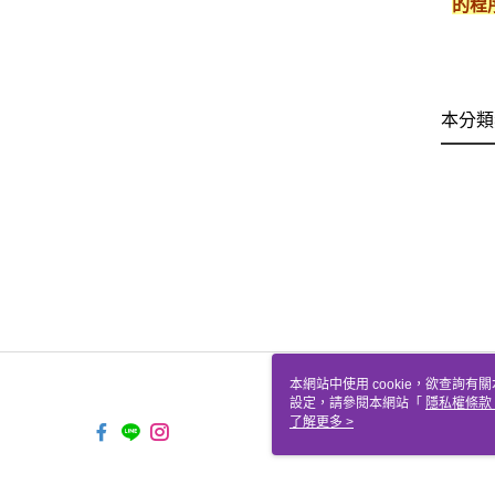
的程
本分類
本網站中使用 cookie，欲查詢有關
設定，請參閱本網站「
隱私權條款
使用 cookie。
了解更多 >