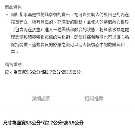
LINE Pay
商品特色
Apple Pay
粉紅紫水晶是益情緒康復的寶石，祂可以幫助人們與自己的內在
孩童建立一種有意識的、充滿愛的聯繫，並使人的整個內心世界
街口支付
（包含內在孩童）進入一種團結和融合的狀態。粉紅紫水晶是處
悠遊付
理悲傷和積極轉化悲傷的催化劑，即使在痛苦時期也可以讓心輪
保持開啟。這些寶貝的舒緩之流可以助人恢復心中的歡樂與和
ATM付款
平。
運送方式
銷售重點
全家取貨付款
尺寸為面寬5.5公分*深2.7公分*高3.5公分
每筆NT$80，滿NT$3,000(含以上)免運費
7-11取貨付款
每筆NT$80，滿NT$3,000(含以上)免運費
詳細說明
相關推薦
賣家宅配幫您送（台灣）
每筆NT$80，滿NT$3,000(含以上)免運費
尺寸為面寬5.5公分*深2.7公分*高3.5公分
郵局幫你送（離島）