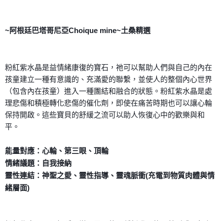
每筆NT$80，滿NT$3,000(含以上)免運費
付款後門市自取
~阿根廷巴塔哥尼亞Choique mine~土桑精選
免運費
粉紅紫水晶是益情緒康復的寶石，祂可以幫助人們與自己的內在
孩童建立一種有意識的、充滿愛的聯繫，並使人的整個內心世界
（包含內在孩童）進入一種團結和融合的狀態。粉紅紫水晶是處
理悲傷和積極轉化悲傷的催化劑，即使在痛苦時期也可以讓心輪
保持開啟。這些寶貝的舒緩之流可以助人恢復心中的歡樂與和
平。
能量對應：心輪、第三眼、頂輪
情緒議題：自我接納
靈性連結：神聖之愛、靈性指導、靈魂脈衝(充電到物質肉體與情
緒層面)