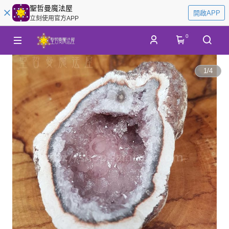
聖哲曼魔法屋
開啟APP
立刻使用官方APP
0
1
/
4