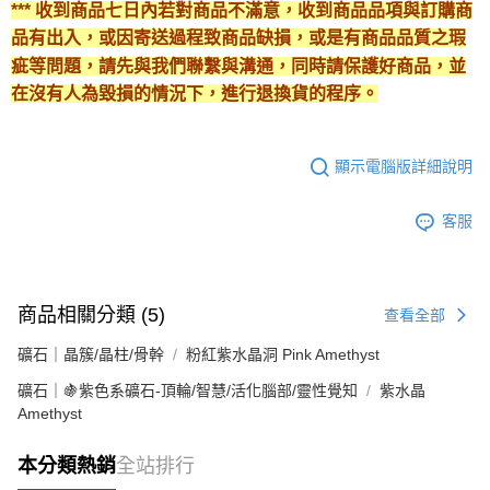
*** 收到商品七日內若對商品不滿意，收到商品品項與訂購商
品有出入，或因寄送過程致商品缺損，或是有商品品質之瑕
疵等問題，請先與我們聯繫與溝通，同時請保護好商品，並
在沒有人為毀損的情況下，進行退換貨的程序。
顯示電腦版詳細說明
客服
商品相關分類 (5)
查看全部
礦石｜晶簇/晶柱/骨幹
粉紅紫水晶洞 Pink Amethyst
礦石｜🍇紫色系礦石-頂輪/智慧/活化腦部/靈性覺知
紫水晶
Amethyst
本分類熱銷
全站排行