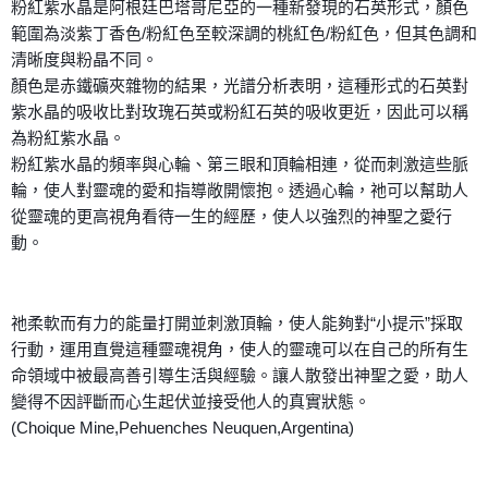
粉紅紫水晶是阿根廷巴塔哥尼亞的一種新發現的石英形式，顏色
範圍為淡紫丁香色/粉紅色至較深調的桃紅色/粉紅色，但其色調和
清晰度與粉晶不同。
顏色是赤鐵礦夾雜物的結果，光譜分析表明，這種形式的石英對
紫水晶的吸收比對玫瑰石英或粉紅石英的吸收更近，因此可以稱
為粉紅紫水晶。
粉紅紫水晶的頻率與心輪、第三眼和頂輪相連，從而刺激這些脈
輪，使人對靈魂的愛和指導敞開懷抱。透過心輪，祂可以幫助人
從靈魂的更高視角看待一生的經歷，使人以強烈的神聖之愛行
動。
祂柔軟而有力的能量打開並刺激頂輪，使人能夠對“小提示”採取
行動，運用直覺這種靈魂視角，使人的靈魂可以在自己的所有生
命領域中被最高善引導生活與經驗。讓人散發出神聖之愛，助人
變得不因評斷而心生起伏並接受他人的真實狀態。
(Choique Mine,Pehuenches Neuquen,Argentina)