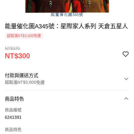
能量催化圖A345號：星際家人系列 天倉五星人
超取滿NT$3,000免運
NT$370
NT$300
付款與運送方式
超取滿NT$3,000免運
付款方式
商品特色
信用卡一次付款
商品編號
超商取貨付款
6241391
LINE Pay
商品特色