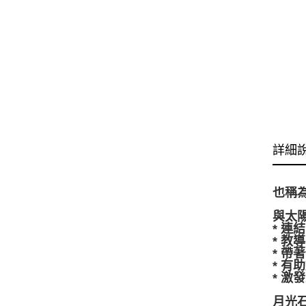
詳細
也稱為
與太
* 連
* 教
* 
* 有
* 
月光