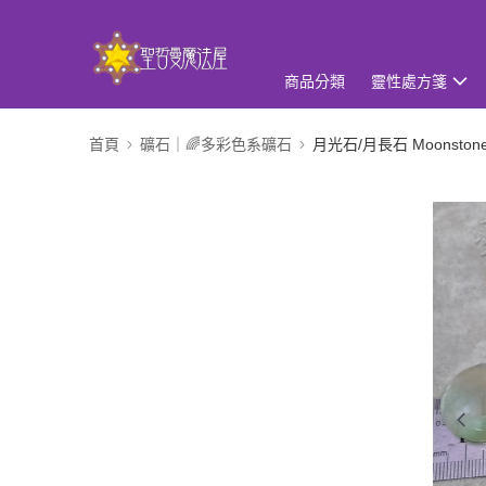
商品分類
靈性處方箋
首頁
礦石｜🌈多彩色系礦石
月光石/月長石 Moonston