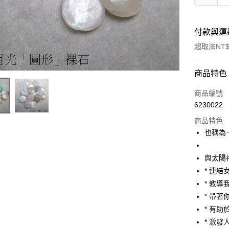
付款與運
超取滿NT$
付款方式
商品特色
信用卡一
商品編號
6230022
超商取貨
商品特色
LINE Pay
也稱為
Apple Pay
與太陽
街口支付
* 連
* 教
悠遊付
* 帶
ATM付款
* 有
* 激