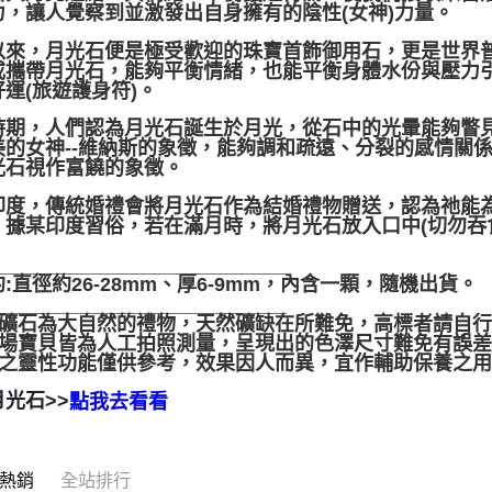
力，讓人覺察到並激發出自身擁有的陰性(女神)力量。
以來，月光石便是極受歡迎的珠寶首飾御用石，更是世界
或攜帶月光石，能夠平衡情緒，也能平衡身體水份與壓力
運(旅遊護身符)。
時期，人們認為月光石誕生於月光，從石中的光暈能夠瞥
美的女神--維納斯的象徵，能夠調和疏遠、分裂的感情關
光石視作富饒的象徵。
印度，傳統婚禮會將月光石作為結婚禮物贈送，認為祂能
，據某印度習俗，若在滿月時，將月光石放入口中(切勿吞
___________________________
:直徑約26-28mm、厚6-9mm，內含一顆，隨機出貨。
___________________________
水晶礦石為大自然的禮物，天然礦缺在所難免，高標者請自
本賣場寶貝皆為人工拍照測量，呈現出的色澤尺寸難免有誤
晶礦之靈性功能僅供參考，效果因人而異，宜作輔助保養之
光石>>
點我去看看
熱銷
全站排行