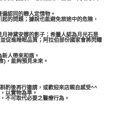
普遍認同的戀人定情物。
引起的問題；據說也能避免旅途中的危險，
見月神黛安娜的影子；希臘人認為月光石是
係並促進睡眠品質；阿拉伯部份國家會將閃耀
為新人帶來和諧。
食)，能夠預見未來。
行斟酌後再行邀請，或歡迎來店親自感受^^
差，以實物為準。
用，不可取代必要之醫療行為。