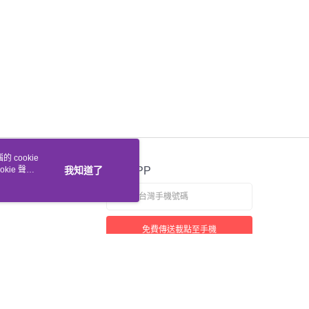
 cookie
kie 聲明
我知道了
官方APP
免費傳送載點至手機
若接到可疑電話，請洽詢165反詐騙專線
本站最佳瀏覽環境請使用 Google Chrome、Firefox 或 Edge 以上版本