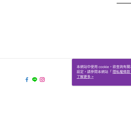
本網站中使用 cookie，欲查詢有關
設定，請參閱本網站「
隱私權條款
使用 cookie。
了解更多 >
TYO-TW-MWEBG131 Web2.0 
© 2026 by 聖哲曼顧問有限公司