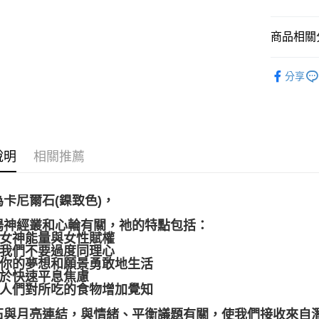
運送方式
商品相關分
全家取貨
每筆NT$8
礦石｜🌈
分享
7-11取貨
❄晶系❄
每筆NT$8
礦石｜💍
賣家宅配
每筆NT$8
說明
相關推薦
郵局幫你
每筆NT$8
卡尼爾石(鎳致色)，
付款後門
陽神經叢和心輪有關，祂的特點包括：
結女神能量與女性賦權
免運費
導我們不要過度同理心
帶著你的夢想和願景勇敢地生活
助於快速平息焦慮
激發人們對所吃的食物增加覺知
石與月亮連結，與情緒、平衡議題有關，使我們接收來自