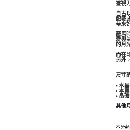
靈視
自古
配戴
帶來好
羅馬
愛與
的月
而在
另外
____
尺寸約
____
• 
• 
• 
其他月
本分類