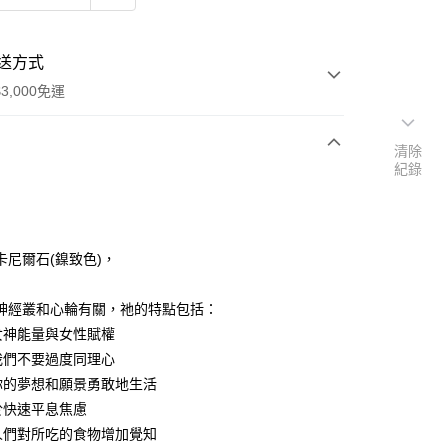
送方式
3,000免運
清除
紀錄
次付款
付款
卡尼爾石(鎳致色)，
神經叢和心輪有關，祂的特點包括：
結女神能量與女性賦權
導我們不要過度同理心
著你的夢想和願景勇敢地生活
助於快速平息焦慮
發人們對所吃的食物增加覺知