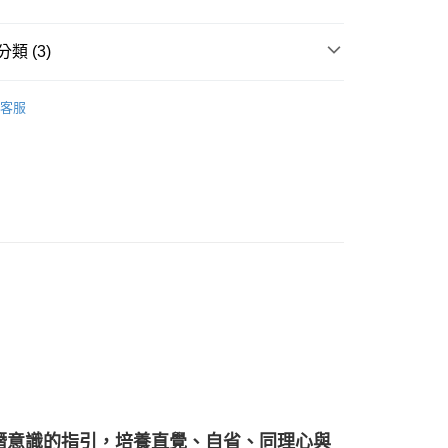
類 (3)
付款
0，滿NT$3,000(含以上)免運費
多彩色系礦石
月光石/月長石 Moonstone
客服
付款
三斜晶系 § 吸收
0，滿NT$3,000(含以上)免運費
珠寶裸石
月光石裸石 Moonstone
幫您送（台灣）
0，滿NT$3,000(含以上)免運費
送（離島）
0，滿NT$3,000(含以上)免運費
市自取
潛意識的指引，培養直覺、自省、同理心與