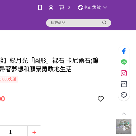
0
中文 (繁體)
礦】綠月光「圓形」裸石 卡尼爾石(鎳
 ~帶著夢想和願景勇敢地生活
3,000免運
00