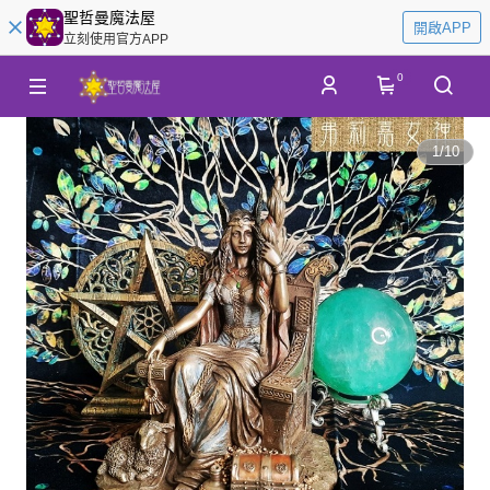
聖哲曼魔法屋
開啟APP
立刻使用官方APP
0
1
/
10