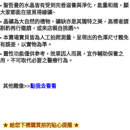
• 聖哲曼的水晶皆有受到完善滋養與淨化，能量和諧，願
大家都能在這覓得緣礦~
• 晶礦為大自然的禮物，礦缺亦是其獨特之美，高標者請
斟酌再行邀請，或來店親自挑選^^
• 本賣場寶貝皆為人工拍照測量，呈現出的色澤尺寸難免
有誤差，以實物為準。
• 靈性功能僅供參考，效果因人而異，宜作輔助保養之
用，不可取代必要之醫療行為。
其他雕像>>
點我去看看
★ 給您下標購買前的貼心提醒 ★