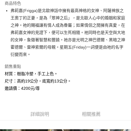
商品特色
Apple Pay
弗莉嘉(Frigga)是北歐神話中擁有最高神格的女神、阿薩神族之
王奧丁的正妻，是為「眾神之后」，是北歐人心中的婚姻和家庭
街口支付
之神。祂的賜福讓有情人成為眷屬；如果情侶之間擁有真愛，在
悠遊付
弗莉嘉女神的見證下，便可以生死相隨。祂同時也是天空與大地
的女神，象徵著智慧和豐饒。祂亦是光明之神巴德爾、黑暗之神
ATM付款
霍德爾、雷神索爾的母親。星期五(Friday)一詞便是由祂的名字
衍變而來。
運送方式
全家取貨付款
銷售重點
每筆NT$80，滿NT$3,000(含以上)免運費
材質：樹脂冷塑，手工上色。
尺寸：高約19公分，底寬約13公分。
7-11取貨付款
邀請價：4200元/尊
每筆NT$80，滿NT$3,000(含以上)免運費
賣家宅配幫您送（台灣）
每筆NT$80，滿NT$3,000(含以上)免運費
詳細說明
相關推薦
郵局幫你送（離島）
每筆NT$80，滿NT$3,000(含以上)免運費