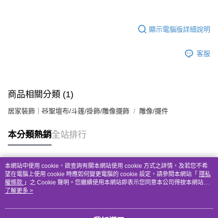
顯示電腦版詳細說明
客服
商品相關分類 (1)
居家裝飾｜🧸聖壇布/斗篷/掛飾/雕像擺飾
雕像/擺件
本分類熱銷
全站排行
本網站中使用 cookie，欲查詢有關本網站使用 cookie 方式之詳情，及若您不希
熱門標籤
望在電腦上使用 cookie 時應如何變更電腦的 cookie 設定，請參閱本網站「
隱私
權條款
」之 Cookie 聲明。您繼續使用本網站即表示您同意本公司得按本網站使
用條款之 Cookie 聲明使用 cookie。
了解更多 >