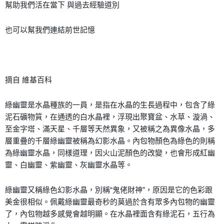
幫助我們活在當下 與過去經驗道別
也可以幫我們連結前世記憶
摘自 維基百科
綠幽靈是水晶種族的一員，是指在水晶的生長過程中，包含了綠
泥石礦物質，在通透的白水晶裡，浮現出聚寶盆、水草、漩渦、
至金字塔、滿天星、千層等天然異象，又被稱之為異像水晶，多
層重疊的千層綠幽靈被稱為幻影水晶。內包物顏色為綠色的則稱
為綠幽靈水晶，同樣道理，因火山泥顏色的改變，也會形成紅幽
靈、白幽靈、紫幽靈、灰幽靈水晶等。
綠幽靈又稱綠色幻影水晶，別稱“鬼佬財神”，原因是它的色彩跟
美金很相似。佩戴綠幽靈最奇秒的莫過於含有眾多內包物的幽靈
了，內包物越多感覺會越明顯。在水晶裡面含有綠泥石，五行為