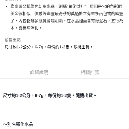
Apple Pay
綠幽靈又稱綠色幻影水晶，別稱“鬼佬財神”，原因是它的色彩跟
美金很相似。佩戴綠幽靈最奇秒的莫過於含有眾多內包物的幽靈
街口支付
了，內包物越多感覺會越明顯。在水晶裡面含有綠泥石，五行為
悠遊付
木，霞梯陣淨化。
ATM付款
銷售重點
尺寸約1-2公分，6-7g，每份約1-2隻，隨機出貨。
運送方式
全家取貨付款
每筆NT$80，滿NT$3,000(含以上)免運費
詳細說明
相關推薦
7-11取貨付款
每筆NT$80，滿NT$3,000(含以上)免運費
尺寸約1-2公分，6-7g，每份約1-2隻，隨機出貨。
賣家宅配幫您送（台灣）
每筆NT$80，滿NT$3,000(含以上)免運費
郵局幫你送（離島）
每筆NT$80，滿NT$3,000(含以上)免運費
～別名顯化水晶