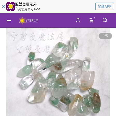
聖哲曼魔法屋
開啟APP
立刻使用官方APP
0
1
/
5