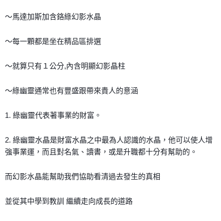
付款後門市自取
～馬達加斯加含鉻綠幻影水晶
免運費
～每一顆都是坐在精品區排選
～就算只有１公分,內含明顯幻影晶柱
～綠幽靈通常也有豐盛跟帶來貴人的意涵
1. 綠幽靈代表著事業的財富。
2. 綠幽靈水晶是財富水晶之中最為人認識的水晶，他可以使人增
強事業運，而且對名氣、讀書，或是升職都十分有幫助的。
而幻影水晶能幫助我們協助看清過去發生的真相
並從其中學到教訓 繼續走向成長的道路