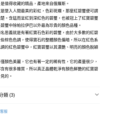
，是值得收藏的精品，產地來自俄羅斯。
付款
璽是墜入人間最美的彩虹，色彩斑斕，那麼紅碧璽便可謂
0，滿NT$3,000(含以上)免運費
翹楚。含錳而呈紅到深紅色的碧璽，也被冠上了紅寶碧璽
是碧璽中除帕拉伊巴以外最為珍貴的顏色品種。
付款
顧名思義就是有著紅寶石色彩的碧璽，由於大多數的紅碧
0，滿NT$3,000(含以上)免運費
一些棕色色調，使得寶石的整體顏色偏暗，所以在紅色系
幫您送（台灣）
色調的紅色碧璽中，紅寶碧璽以其濃艷、明亮的顏色脫穎
0，滿NT$3,000(含以上)免運費
不僅顏色美麗，它也有著一定的稀有性，它的產量很少，
送（離島）
都含有很多雜質，所以真正晶體乾淨有顏色鮮艷的紅寶碧
0，滿NT$3,000(含以上)免運費
少見的。
市自取
類 (3)
多彩色系礦石
碧璽/電氣石 Tourmaline
客服
生日石/手帳/御守/會員卡
🎂十月｜蛋白石/電氣石
三方晶系 § 專注