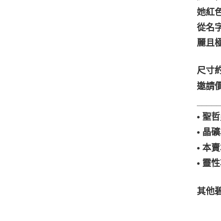
她紅
從名
麗且
尺寸約：
邀請價
____
• 
• 
• 
• 
其他碧