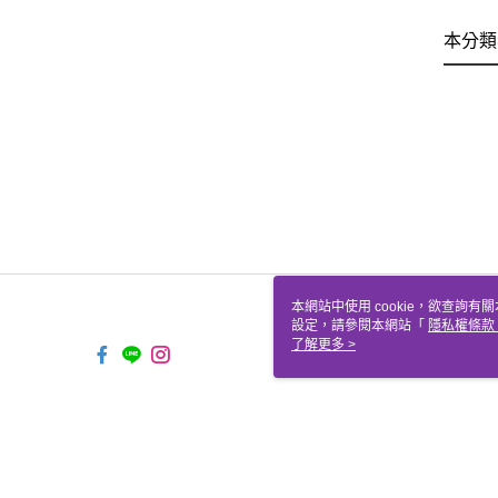
本分類
本網站中使用 cookie，欲查詢有關
設定，請參閱本網站「
隱私權條款
使用 cookie。
了解更多 >