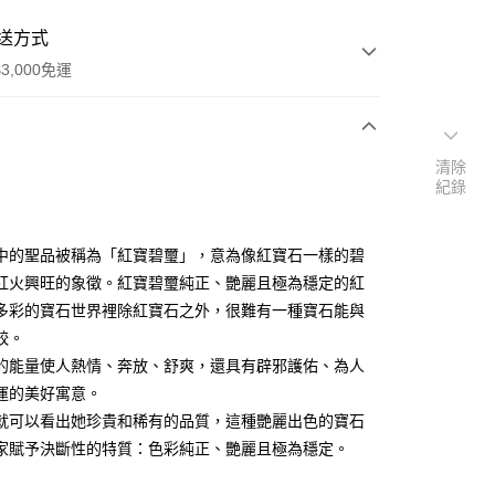
送方式
3,000免運
次付款
清除
紀錄
付款
中的聖品被稱為「紅寶碧璽」，意為像紅寶石一樣的碧
紅火興旺的象徵。紅寶碧璽純正、艷麗且極為穩定的紅
多彩的寶石世界裡除紅寶石之外，很難有一種寶石能與
較。
的能量使人熱情、奔放、舒爽，還具有辟邪護佑、為人
運的美好寓意。
就可以看出她珍貴和稀有的品質，這種艷麗出色的寶石
家賦予決斷性的特質：色彩純正、艷麗且極為穩定。