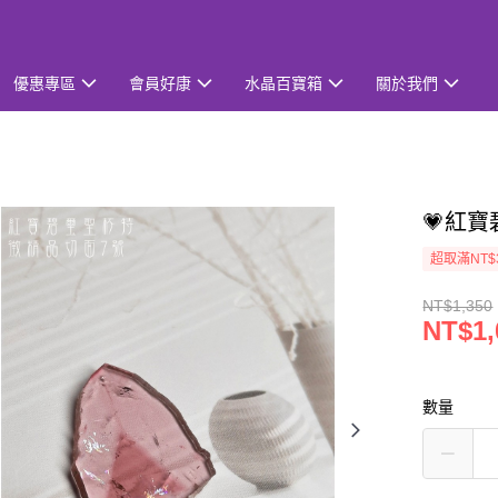
優惠專區
會員好康
水晶百寶箱
關於我們
💗紅
超取滿NT$
NT$1,350
NT$1,
數量