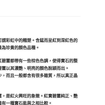
可謂彩虹中的翹楚。含錳而呈紅到深紅色的
最為珍貴的顏色品種。
紅碧璽都帶有一些棕色色調，使得寶石的整
碧璽以其濃艷、明亮的顏色脫穎而出。
少，而且一般都含有很多雜質，所以真正晶
璽，是紅火興旺的象徵。紅寶碧璽純正、艷
難有一種寶石能與之相比較。