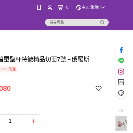
0
中文 (繁體)
寶碧璽聖杯特徵精品切面7號 ~俄羅斯
3,000免運
080