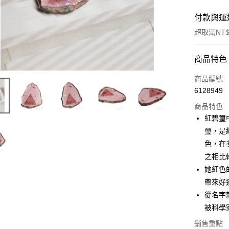
付款與運
超取滿NT$
付款方式
商品特色
信用卡一
商品編號
6128949
超商取貨
商品特色
LINE Pay
紅碧璽
璽，是
Apple Pay
色，在
街口支付
之相比
她紅色
悠遊付
帶來好
ATM付款
從名字
被科學
銷售重點
運送方式