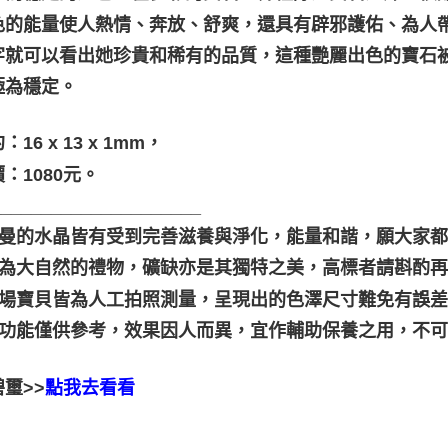
色的能量使人熱情、奔放、舒爽，還具有辟邪護佑、為人
字就可以看出她珍貴和稀有的品質，這種艷麗出色的寶石
極為穩定。
16 x 13 x 1mm，
：1080元。
_____________________
聖哲曼的水晶皆有受到完善滋養與淨化，能量和諧，願大家
晶礦為大自然的禮物，礦缺亦是其獨特之美，高標者請斟酌再
本賣場寶貝皆為人工拍照測量，呈現出的色澤尺寸難免有誤
靈性功能僅供參考，效果因人而異，宜作輔助保養之用，不
璽>>
點我去看看