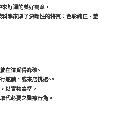
帶來好運的美好寓意。
被科學家賦予決斷性的特質：色彩純正、艷
都能在這覓得緣礦~
行邀請，或來店挑選^^
差，以實物為準。
可取代必要之醫療行為。