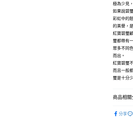
極為少見
全家取貨
如果說碧
每筆NT$8
彩虹中的
的美譽，
7-11取貨
紅寶碧璽
每筆NT$8
璽都帶有
賣家宅配
眾多不同
每筆NT$8
而出。
紅寶碧璽
郵局幫你
而且一般
每筆NT$8
璽是十分
付款後門
免運費
商品相關分
礦石｜🌈
分享
送禮｜🎁
❄晶系❄