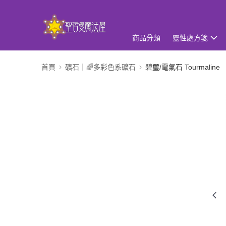
商品分類
靈性處方箋
首頁
礦石｜🌈多彩色系礦石
碧璽/電氣石 Tourmaline