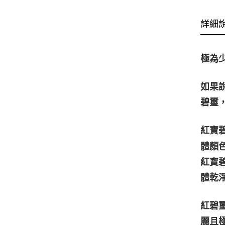
詳細
極為
如果
碧璽
紅寶
體顏
紅寶
體乾
紅碧
麗且