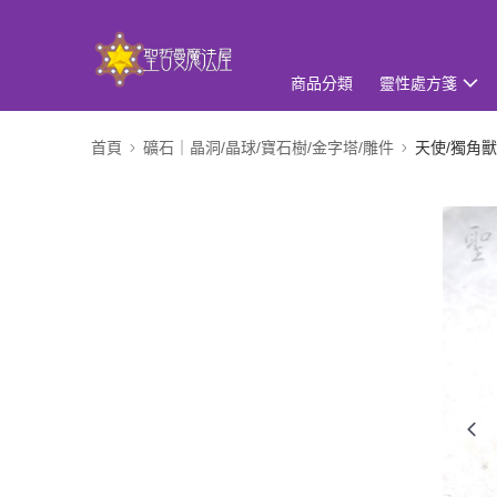
商品分類
靈性處方箋
首頁
礦石｜晶洞/晶球/寶石樹/金字塔/雕件
天使/獨角獸