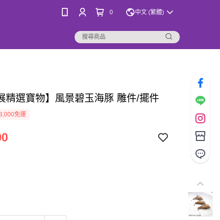
0
中文 (繁體)
展精選寶物】風景碧玉海豚 雕件/擺件
3,000免運
00