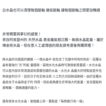
白水晶也可以清理每個脈輪 連結脈輪 讓每個脈輪之間更加暢通
非常精靈與夢幻的感覺！
來自阿肯瑟州的 天然水晶 貴金屬氣相沉積，無損水晶能量，屬於
煉金術水晶，但在意人工處理過的朋友請考慮後再購買喔！
將水晶的光極度的擴展，一塊水晶中 就包含了光譜中所有的色彩，這種水
晶有著強化"光"的能 量極限，凝視水光水晶時可激發創意靈感。水光水晶
可以是內部非常清澈或有雲霧包圍的水晶，水光水 晶最大的特點就是外包
有純金的分子，這些分子完全無法用 人工的方式刮掉或刷掉。由於這種水
晶結合子水晶與金子的 特質，因此能夠產生非常強大的能量，並且還能刺
激喉輪， 開啟通靈的能力。
還有很多水光水晶，會陸續上架，重點是「每款都只有一個」