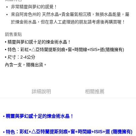
Apple Pay
非常精靈與夢幻的感覺！
來自阿肯色州的 天然水晶+貴金屬氣相沉積，無損水晶能量，屬
街口支付
於煉金術水晶，但在意人工處理過的朋友請考慮後再購買喔！
悠遊付
銷售重點
ATM付款
• 精靈與夢幻感十足的煉金術水晶！
• 特色：彩虹+△亞特蘭提斯刻痕+窗+時間線+ISIS+道(隨機擁有)
運送方式
• 尺寸：2-4公分
全家取貨付款
內含一支，隨機出貨。
每筆NT$80，滿NT$3,000(含以上)免運費
7-11取貨付款
每筆NT$80，滿NT$3,000(含以上)免運費
詳細說明
相關推薦
賣家宅配幫您送（台灣）
每筆NT$80，滿NT$3,000(含以上)免運費
• 精靈與夢幻感十足的煉金術水晶！
郵局幫你送（離島）
每筆NT$80，滿NT$3,000(含以上)免運費
：
彩虹+△亞特蘭提斯刻痕+窗+時間線+ISIS+道
(隨機擁有)
• 特色