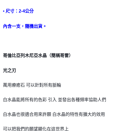
付款後門市自取
• 尺寸：2-4公分
免運費
內含一支，隨機出貨。
哥倫比亞列木尼亞水晶（簡稱哥雷）
光之刃
萬用療癒石 可以針對所有脈輪
白水晶能將所有的色彩 引入 並發出各種頻率協助人們
白水晶也很適合用來許願 白水晶的特性有擴大的效用
可以把我們的願望顯化在這世界上