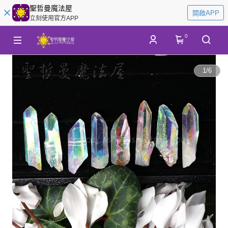
聖哲曼魔法屋
開啟APP
立刻使用官方APP
0
1
/
6