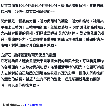
尺寸為面寬10公分*深5公分*高6公分。這個品項很特別，喜歡的就
付款後門市自取
快出聲！我們也沒有其他類似的~~
免運費
閃鋅礦是一種很有力量、活力與落地的礦物，活力和接地。祂用來
平衡上三輪與下三輪脈輪能量，並協助落地。 閃鋅礦能提高感知能
力來確定問題的真相、洞見或是通往成功的道途。 對於性能量的提
升、增強創造力、協助運動員做體能訓練時增強能量；鐵礦對應海
底輪，對造血跟提升血氧量有幫助。
方解石~連結愛瑟瑞爾天使長的能量
它有能夠讓人體會並感受來自宇宙大我的無限大愛，可以看見事物
的各種面向，去除錯覺與幻想，培養看清事物的眼光。它更可以讓
人去除對於自己熟悉的環境產生抗拒心理的幻覺，促使人們帶來新
的靈性的成長，希望人生有不同的變化、或是想要脫離舊有關係
時，可以為你帶來幫助。
其他方解石>>
點我去看看