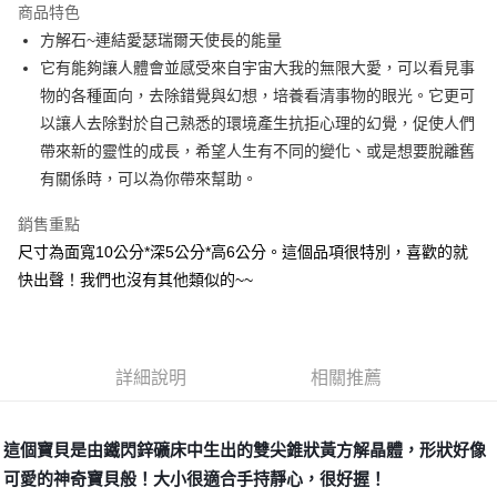
商品特色
Apple Pay
方解石~連結愛瑟瑞爾天使長的能量
它有能夠讓人體會並感受來自宇宙大我的無限大愛，可以看見事
街口支付
物的各種面向，去除錯覺與幻想，培養看清事物的眼光。它更可
悠遊付
以讓人去除對於自己熟悉的環境產生抗拒心理的幻覺，促使人們
帶來新的靈性的成長，希望人生有不同的變化、或是想要脫離舊
ATM付款
有關係時，可以為你帶來幫助。
運送方式
銷售重點
全家取貨付款
尺寸為面寬10公分*深5公分*高6公分。這個品項很特別，喜歡的就
每筆NT$80，滿NT$3,000(含以上)免運費
快出聲！我們也沒有其他類似的~~
7-11取貨付款
每筆NT$80，滿NT$3,000(含以上)免運費
詳細說明
相關推薦
賣家宅配幫您送（台灣）
每筆NT$80，滿NT$3,000(含以上)免運費
這個寶貝是由鐵閃鋅礦床中生出的雙尖錐狀黃方解晶體，形狀好像
郵局幫你送（離島）
可愛的神奇寶貝般！大小很適合手持靜心，很好握！
每筆NT$80，滿NT$3,000(含以上)免運費