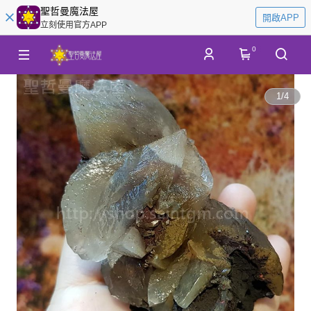
聖哲曼魔法屋
開啟APP
立刻使用官方APP
0
1
/
4