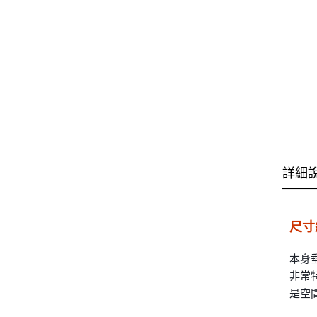
詳細
尺寸
本身
非常
是空