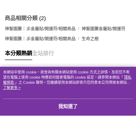
商品相關分類 (2)
神聖圖騰｜🕉金屬貼/開運符/相關商品
神聖圖騰金屬貼/開運符
神聖圖騰｜🕉金屬貼/開運符/相關商品
生命之樹
本分類熱銷
全站排行
本網站中使用 cookie，欲查詢有關本網站使用 cookie 方式之詳情，及若您不希
熱門標籤
望在電腦上使用 cookie 時應如何變更電腦的 cookie 設定，請參閱本網站「
隱私
權條款
」之 Cookie 聲明。您繼續使用本網站即表示您同意本公司得按本網站使
用條款之 Cookie 聲明使用 cookie。
了解更多 >
我知道了