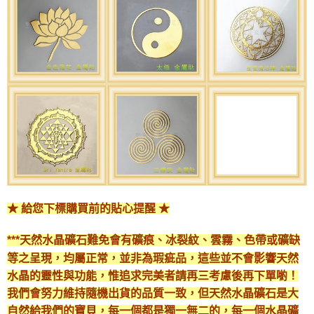
★ 給您下標購買前的貼心提醒 ★
***天然水晶礦石難免會有礦痕、冰裂紋、雲霧、色帶或礦缺
等之呈現，均屬正常，並非為瑕疵品，這些並不會影響天然
水晶的靈性與功能，惟追求完美者請再三考慮後再下單喲！
我們會努力維持隨機出貨的品質一致，但天然水晶礦石是大
自然給我們的寶貝，每一個都是獨一無二的，每一個水晶礦