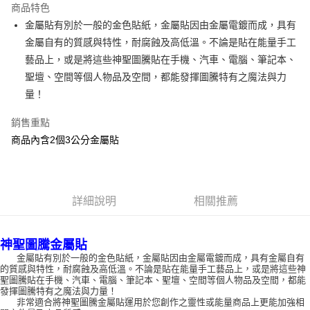
商品特色
Apple Pay
金屬貼有別於一般的金色貼紙，金屬貼因由金屬電鍍而成，具有
金屬自有的質感與特性，耐腐蝕及高低溫。不論是貼在能量手工
街口支付
藝品上，或是將這些神聖圖騰貼在手機、汽車、電腦、筆記本、
悠遊付
聖壇、空間等個人物品及空間，都能發揮圖騰特有之魔法與力
量！
ATM付款
銷售重點
運送方式
商品內含2個3公分金屬貼
全家取貨付款
每筆NT$80，滿NT$3,000(含以上)免運費
7-11取貨付款
詳細說明
相關推薦
每筆NT$80，滿NT$3,000(含以上)免運費
神聖圖騰金屬貼
賣家宅配幫您送（台灣）
金屬貼有別於一般的金色貼紙，金屬貼因由金屬電鍍而成，具有金屬自有
每筆NT$80，滿NT$3,000(含以上)免運費
的質感與特性，耐腐蝕及高低溫。不論是貼在能量手工藝品上，或是將這些神
聖圖騰貼在手機、汽車、電腦、筆記本、聖壇、空間等個人物品及空間，都能
郵局幫你送（離島）
發揮圖騰特有之魔法與力量！
非常適合將神聖圖騰金屬貼運用於您創作之靈性或能量商品上更能加強相
每筆NT$80，滿NT$3,000(含以上)免運費