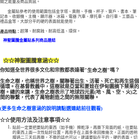
關之能量及商品質感。
付款後門市自取
金屬貼參考的使用範圍包括金字塔、奧剛、手機、杯子、窗戶、書本、筆
記本、收銀機、主機、顯示器、冰箱、電器 汽車、摩托車、自行車、工藝品、
免運費
禮品盒等，大部分平的硬的表面就能使用，
超薄、耐腐蝕、耐高低溫、環保。
產品特點：
神聖圖騰金屬貼系列商品連結
☆☆
神聖圖騰意涵
☆☆
你知道全世界很多文化和宗教都表達著"
"嗎？
生命之樹
生命之樹，也稱世界之樹，關聯著出生、活著、死亡和再生這個
循環。在基督教義中，這樹就是亞當和夏娃在伊甸園摘下禁果的
樹。總的來講，生命之樹表示了地球四元素(地、風、空、火)之
間的聯繫，代表了萬物創造之間的無限關聯。
(更多生命之樹意涵的說明請點選連結前往觀看)
使用方法及注意事項
☆☆
☆☆
貼前一定要把要貼的東西（如手機）擦乾淨，再撕下背面的紙，往要貼
的東西上面一次性貼好位置，再用手在上面多來回推幾次，正面的透明
膜過二三天后再撕，不撕的話也可以，建議要貼在平的、硬的表面。切