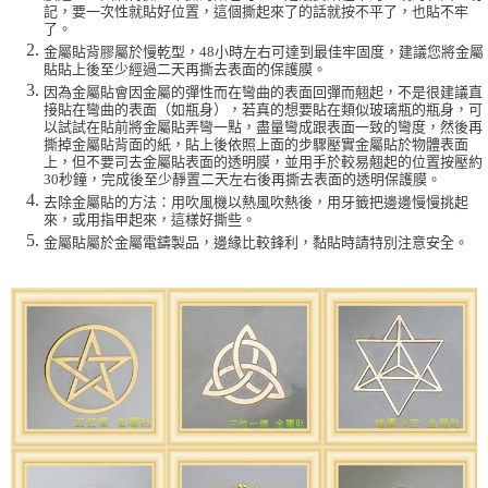
記，要一次性就貼好位置，這個撕起來了的話就按不平了，也貼不牢
了。
金屬貼背膠屬於慢乾型，48小時左右可達到最佳牢固度，建議您將金屬
貼貼上後至少經過二天再撕去表面的保護膜。
因為金屬貼會因金屬的彈性而在彎曲的表面回彈而翹起，不是很建議直
接貼在彎曲的表面（如瓶身），若真的想要貼在類似玻璃瓶的瓶身，可
以試試在貼前將金屬貼弄彎一點，盡量彎成跟表面一致的彎度，然後再
撕掉金屬貼背面的紙，貼上後依照上面的步驟壓實金屬貼於物體表面
上，但不要司去金屬貼表面的透明膜，並用手於較易翹起的位置按壓約
30秒鐘，完成後至少靜置二天左右後再撕去表面的透明保護膜。
去除金屬貼的方法：用吹風機以熱風吹熱後，用牙籤把邊邊慢慢挑起
來，或用指甲起來，這樣好撕些。
金屬貼屬於金屬電鑄製品，邊緣比較鋒利，黏貼時請特別注意安全。