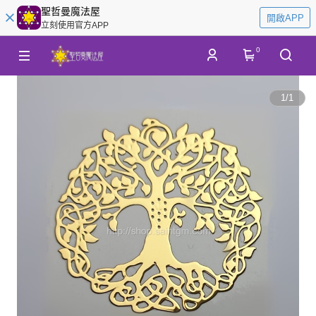
聖哲曼魔法屋
開啟APP
立刻使用官方APP
0
1
/
1