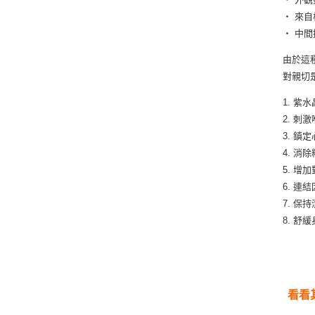
‧ 來自
‧ 中
由於這
對親切
1. 
2. 
3. 
4. 
5. 增
6. 
7. 保
8. 舒
看看