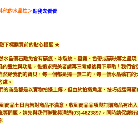
其他的水晶柱＞
點我去看看
給您下標購買前的貼心提醒 ★
*天然水晶礦石難免會有礦痕、冰裂紋、雲霧、色帶或礦缺等之呈
晶的靈性與功能，惟追求完美者請再三考慮後再下單喲！我們會
自然給我們的寶貝，每一個都是獨一無二的，每一個水晶礦石的
考慮。
*我們的商品都是以實物拍攝上傳，但由於拍攝角度、技巧或螢幕
* 收到商品七日內若對商品不滿意，收到商品品項與訂購商品有出
疵等問題，請先與我們聯繫與溝通(03)-4623897，同時請保
序