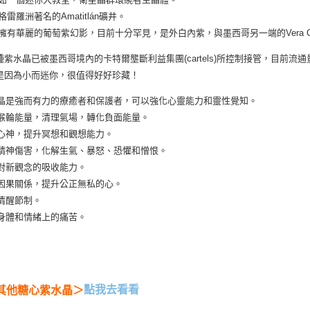
格雷羅洲著名的Amatitlán礦井。
間擁有華麗的葡萄紫幻影，目前十分罕見，是外白內紫，與墨西哥另一端的Vera C
種紫水晶已被墨西哥境內的卡特爾壟斷利益集團(cartels)所控制接管，目前
是因為小而迷你，很值得好好珍藏！
紫水晶是強而有力的療癒者和保護者，可以強化心靈能力和靈性覺知。
刺激喉輪能量，清理氣場，轉化負面能量。
鎮定心神，提升冥想和觀想能力。
消除精神傷害，化解生氣、暴怒、恐懼和憎恨。
加對新觀念的吸收能力。
連結因果關係，提升公正無私的心。
持清醒節制。
緩身體和情緒上的痛苦。
點我去看看
其他糖心紫水晶＞