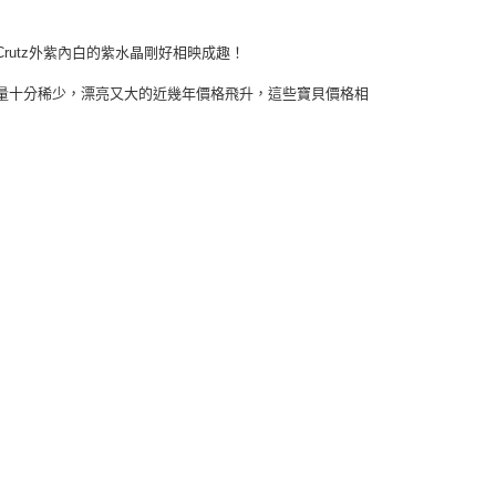
rutz外紫內白的紫水晶剛好相映成趣！
流通量十分稀少，漂亮又大的近幾年價格飛升，這些寶貝價格相