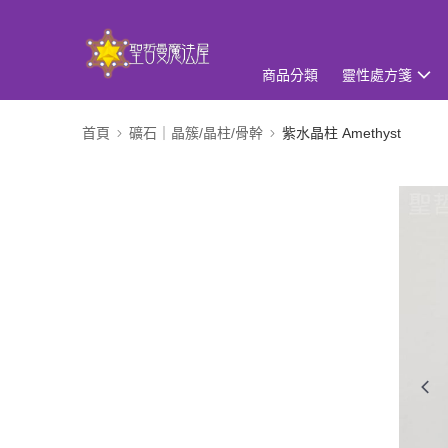
商品分類
靈性處方箋
首頁
礦石｜晶簇/晶柱/骨幹
紫水晶柱 Amethyst