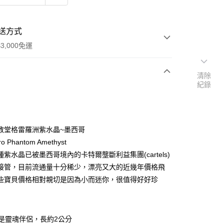
送方式
3,000免運
清除
紀錄
次付款
付款
教堂格雷羅洲紫水晶~墨西哥
ro Phantom Amethyst
紫水晶已被墨西哥境內的卡特爾壟斷利益集團(cartels)
接管，目前流通量十分稀少，漂亮又大的近幾年價格飛
些寶貝價格相對親切是因為小而迷你，很值得好好珍
是靈魂伴侶，長約2公分