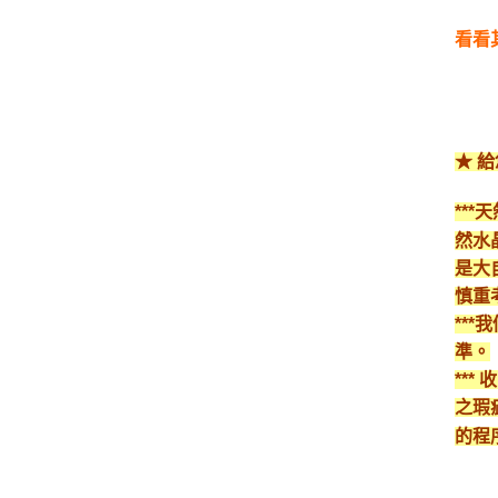
看看
★ 
**
然水
是大
慎重
**
準。
**
之瑕
的程