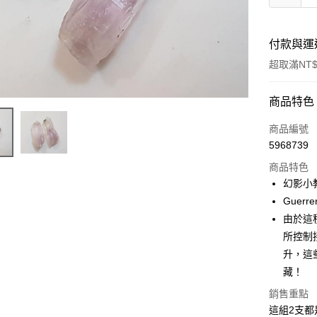
付款與運
超取滿NT$
付款方式
商品特色
信用卡一
商品編號
5968739
超商取貨
商品特色
LINE Pay
幻影小
Guerre
Apple Pay
由於這種
街口支付
所控制
升，這
悠遊付
藏！
ATM付款
銷售重點
這組2支都