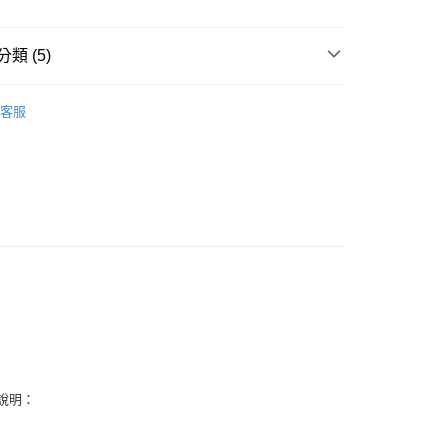
付款
類 (5)
0，滿NT$3,000(含以上)免運費
/晶柱/骨幹
紫水晶柱 Amethyst
客服
付款
紫色系礦石-頂輪/智慧/活化腦部/靈性覺知
紫水晶
0，滿NT$3,000(含以上)免運費
生日石/手帳/御守/會員卡
🎂二月｜紫水晶
幫您送（台灣）
0，滿NT$3,000(含以上)免運費
🎓
滾石/原礦
送（離島）
花♥水逆必備💌
招貴人-擺飾
0，滿NT$3,000(含以上)免運費
市自取
.特色說明：