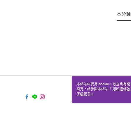
本分類
本網站中使用 cookie，欲查詢有關
設定，請參閱本網站「
隱私權條款
使用 cookie。
了解更多 >