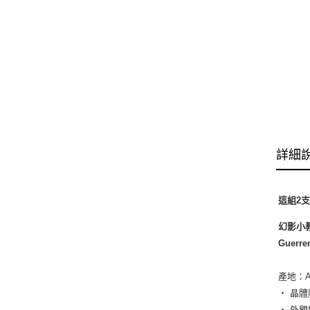
詳細
這組2
幻影小
Guerre
產地：Ama
‧ 晶
‧ 外