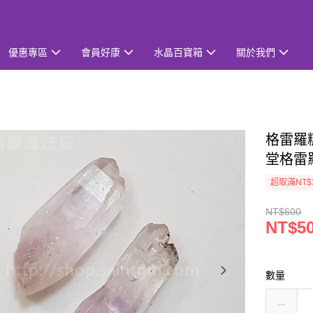
優惠專區
會員好康
水晶百寶箱
關於我們
格雷羅糖
堂格雷
超取滿NT$
NT$600
NT$5
數量