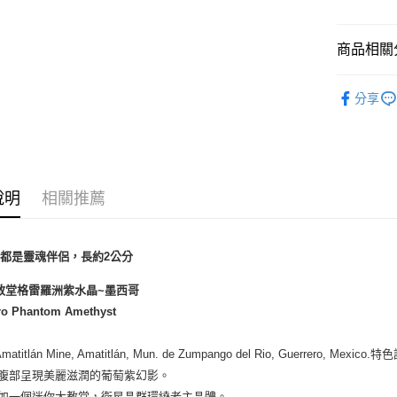
運送方式
全家取貨
商品相關分
每筆NT$8
礦石｜晶簇
分享
7-11取貨
礦石｜🍇
每筆NT$8
Amethyst
送禮｜🎁
賣家宅配
每筆NT$8
✍️考試專區
說明
相關推薦
郵局幫你
💼職場♥桃
每筆NT$8
支都是靈魂伴侶，長約2公分
付款後門
教堂格雷羅洲紫水晶~墨西哥
免運費
ro Phantom Amethyst
titlán Mine, Amatitlán, Mun. de Zumpango del Rio, Guerrero, Mexico
體腹部呈現美麗滋潤的葡萄紫幻影。
觀如一個迷你大教堂，衛星晶群環繞者主晶體。