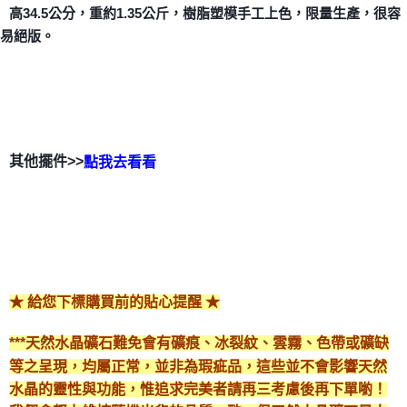
付款後門市自取
高34.5公分，重約1.35公斤，樹脂塑模手工上色，限量生產，很容
免運費
易絕版。
其他擺件>>
點我去看看
★ 給您下標購買前的貼心提醒 ★
***天然水晶礦石難免會有礦痕、冰裂紋、雲霧、色帶或礦缺
等之呈現，均屬正常，並非為瑕疵品，這些並不會影響天然
水晶的靈性與功能，惟追求完美者請再三考慮後再下單喲！