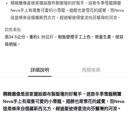
Apple Pay
精緻雕像是居家擺設跟布製聖壇的好幫手，這款冬季雪龍精靈
Neva手上有兩隻可愛的小雪龍，翅膀也是雪花的感覺，而Neva
街口支付
這是條來自俄羅斯西北方，經過聖彼得堡流向芬蘭灣的河流。
悠遊付
銷售重點
ATM付款
高34.5公分，重約1.35公斤，樹脂塑模手工上色，限量生產，很容
易絕版。
運送方式
全家取貨付款
每筆NT$80，滿NT$3,000(含以上)免運費
詳細說明
相關推薦
7-11取貨付款
每筆NT$80，滿NT$3,000(含以上)免運費
精緻雕像是居家擺設跟布製聖壇的好幫手，這款冬季雪龍精靈
賣家宅配幫您送（台灣）
Neva手上有兩隻可愛的小雪龍，翅膀也是雪花的感覺，而Neva
每筆NT$80，滿NT$3,000(含以上)免運費
這是條來自俄羅斯西北方，經過聖彼得堡流向芬蘭灣的河流。
郵局幫你送（離島）
每筆NT$80，滿NT$3,000(含以上)免運費