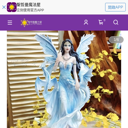
聖哲曼魔法屋
開啟APP
立刻使用官方APP
0
1
/
6