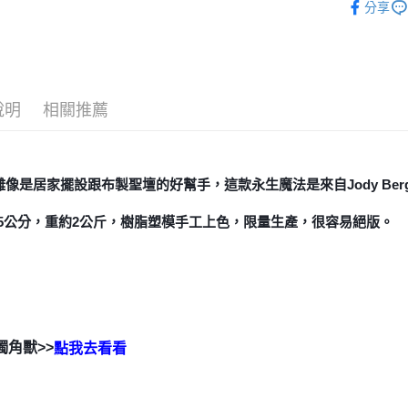
分享
全家取貨
每筆NT$8
7-11取貨
每筆NT$8
說明
相關推薦
賣家宅配
每筆NT$8
雕像是居家擺設跟布製聖壇的好幫手，這款永生魔法是來自Jody Be
郵局幫你
1.5公分，重約2公斤，樹脂塑模手工上色，限量生產，很容易絕版。
每筆NT$8
付款後門
免運費
獨角獸>>
點我去看看