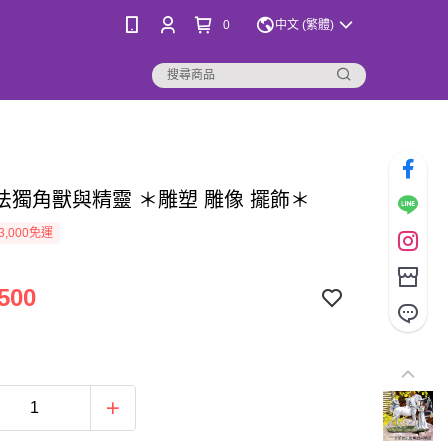
0
中文 (繁體)
法獨角獸與精靈 ＊雕塑 雕像 擺飾＊
3,000免運
500