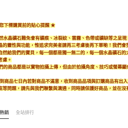
給您下標購買前的貼心提醒 ★
*天然水晶礦石難免會有礦痕、冰裂紋、雲霧、色帶或礦缺等之呈
晶的靈性與功能，惟追求完美者請再三考慮後再下單喲！我們會
自然給我們的寶貝，每一個都是獨一無二的，每一個水晶礦石的
考慮。
*我們的商品都是以實物拍攝上傳，但由於拍攝角度、技巧或螢幕
* 收到商品七日內若對商品不滿意，收到商品品項與訂購商品有出
疵等問題，請先與我們聯繫與溝通，同時請保護好商品，並在沒
熱銷
全站排行