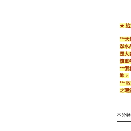
★ 
**
然水
是大
慎重
**
準。
**
之瑕
本分類