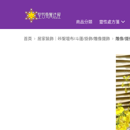
商品分類
靈性處方箋
首頁
居家裝飾｜🧸聖壇布/斗篷/掛飾/雕像擺飾
雕像/擺