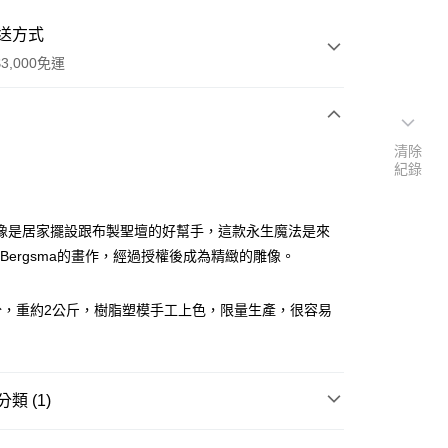
送方式
3,000免運
次付款
清除
紀錄
付款
像是居家擺設跟布製聖壇的好幫手，這款永生魔法是來
y Bergsma的畫作，經過授權後成為精緻的雕像。
公分，重約2公斤，樹脂塑模手工上色，限量生產，很容易
類 (1)
🧸聖壇布/斗篷/掛飾/雕像擺飾
雕像/擺件