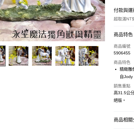
付款與運
超取滿NT$
付款方式
商品特色
信用卡一
商品編號
5906455
超商取貨
商品特色
LINE Pay
精緻雕
自Jod
Apple Pay
銷售重點
街口支付
高31.5
絕版。
悠遊付
ATM付款
商品相關分
運送方式
居家裝飾｜