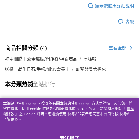
顯示電腦版詳細說明
客服
商品相關分類 (4)
查看全部
神聖圖騰｜🕉金屬貼/開運符/相關商品
七脈輪
送禮｜🎁生日石/手帳/御守/會員卡
🎀聖哲曼大禮包
本分類熱銷
全站排行
本網站中使用 cookie，欲查詢有關本網站使用 cookie 方式之詳情，及若您不希
熱門標籤
望在電腦上使用 cookie 時應如何變更電腦的 cookie 設定，請參閱本網站「
隱私
權條款
」之 Cookie 聲明。您繼續使用本網站即表示您同意本公司得按本網站使
用條款之 Cookie 聲明使用 cookie。
了解更多 >
我知道了