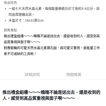
商品特色
Apple Pay
一組七片天然水晶元素，每個能量療癒石尺寸長約3-4公分，採
同品質隨機出貨。
街口支付
木盒尺寸：16x11厚2cm
悠遊付
銷售重點
ATM付款
推出禮盒組嘍～～～瞧瞧不論是送出去、還是收到的人，感受到高
品質重視與面子啊～～～
運送方式
對應脈輪的可愛天然水晶元素寶石組，超可愛又實用。是能量工作
全家取貨付款
者不可或缺的工具喲！
每筆NT$80，滿NT$3,000(含以上)免運費
7-11取貨付款
每筆NT$80，滿NT$3,000(含以上)免運費
詳細說明
相關推薦
賣家宅配幫您送（台灣）
每筆NT$80，滿NT$3,000(含以上)免運費
推出禮盒組嘍～～～瞧瞧不論是送出去、還是收到的
人，感受到高品質重視與面子啊～～～
郵局幫你送（離島）
每筆NT$80，滿NT$3,000(含以上)免運費