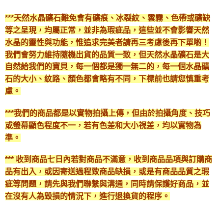
***天然水晶礦石難免會有礦痕、冰裂紋、雲霧、色帶或礦缺
等之呈現，均屬正常，並非為瑕疵品，這些並不會影響天然
水晶的靈性與功能，惟追求完美者請再三考慮後再下單喲！
我們會努力維持隨機出貨的品質一致，但天然水晶礦石是大
自然給我們的寶貝，每一個都是獨一無二的，每一個水晶礦
石的大小、紋路、顏色都會略有不同，下標前也請您慎重考
慮。
***我們的商品都是以實物拍攝上傳，但由於拍攝角度、技巧
或螢幕顯色程度不一，若有色差和大小視差，均以實物為
準。
*** 收到商品七日內若對商品不滿意，收到商品品項與訂購商
品有出入，或因寄送過程致商品缺損，或是有商品品質之瑕
疵等問題，請先與我們聯繫與溝通，同時請保護好商品，並
在沒有人為毀損的情況下，進行退換貨的程序。