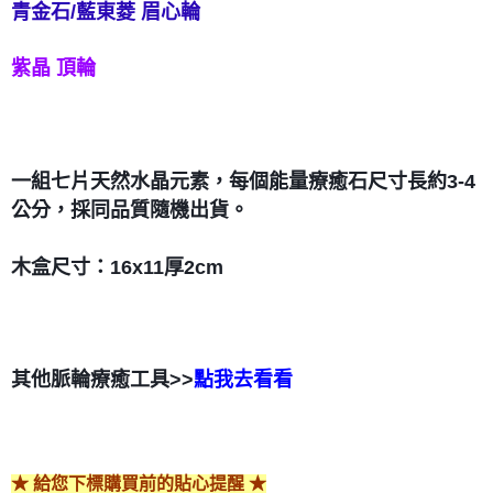
青金石/藍東菱 眉心輪
紫晶 頂輪
一組七片天然水晶元素，每個能量療癒石尺寸長約3-4
公分，採同品質隨機出貨。
木盒尺寸：16x11厚2cm
其他脈輪療癒工具>>
點我去看看
★ 給您下標購買前的貼心提醒 ★