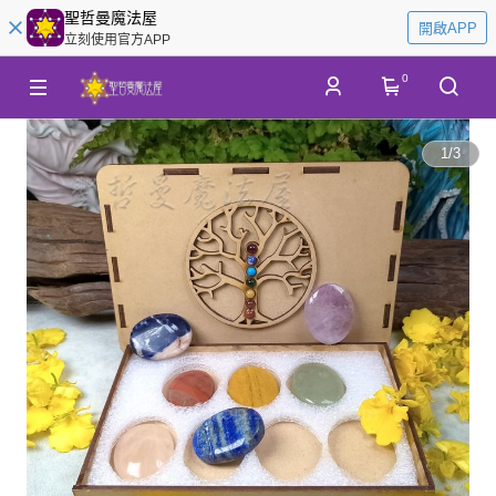
聖哲曼魔法屋
開啟APP
立刻使用官方APP
0
1
/
3