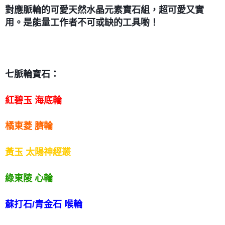
對應脈輪的可愛天然水晶元素寶石組，超可愛又實
付款後門市自取
用。是能量工作者不可或缺的工具喲！
免運費
七脈輪寶石：
紅碧玉 海底輪
橘東菱 臍輪
黃玉 太陽神經叢
綠東陵 心輪
蘇打石/青金石 喉輪