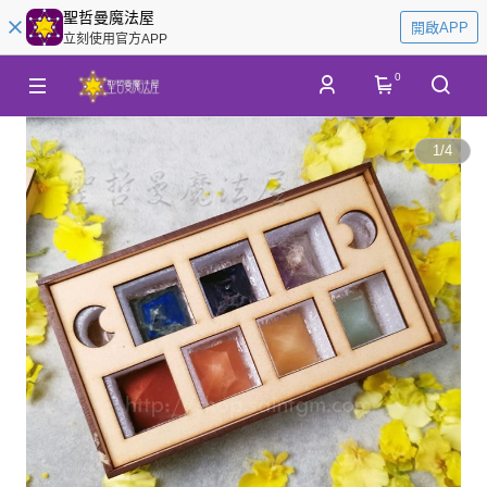
聖哲曼魔法屋
開啟APP
立刻使用官方APP
0
1
/
4