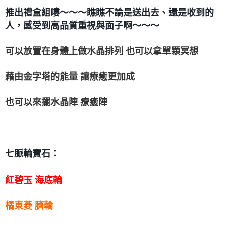
推出禮盒組嘍～～～瞧瞧不論是送出去、還是收到的
付款後門市自取
人，感受到高品質重視與面子啊～～～
免運費
可以放置在身體上做水晶排列 也可以拿單顆冥想
藉由金字塔的能量 讓療癒更加成
也可以來擺水晶陣 療癒陣
七脈輪寶石：
紅碧玉 海底輪
橘東菱 臍輪