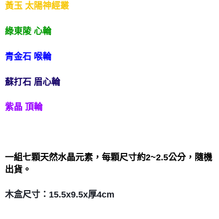
黃玉 太陽神經叢
綠東陵 心輪
青金石 喉輪
蘇打石 眉心輪
紫晶 頂輪
一組七顆天然水晶元素，每顆尺寸約2~2.5公分，隨機
出貨。
木盒尺寸：15.5x9.5x厚4cm