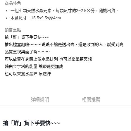
商品特色
Apple Pay
一組七顆天然水晶元素，每顆尺寸約2~2.5公分，隨機出貨。
木盒尺寸：15.5x9.5x厚4cm
街口支付
銷售重點
悠遊付
搶「鮮」貨下手要快~~~
ATM付款
推出禮盒組嘍～～～瞧瞧不論是送出去、還是收到的人，感受到高
品質重視與面子啊～～～
運送方式
可以放置在身體上做水晶排列 也可以拿單顆冥想
全家取貨付款
藉由金字塔的能量 讓療癒更加成
每筆NT$80，滿NT$3,000(含以上)免運費
也可以來擺水晶陣 療癒陣
7-11取貨付款
每筆NT$80，滿NT$3,000(含以上)免運費
詳細說明
相關推薦
賣家宅配幫您送（台灣）
每筆NT$80，滿NT$3,000(含以上)免運費
郵局幫你送（離島）
搶「鮮」貨下手要快~~~
每筆NT$80，滿NT$3,000(含以上)免運費