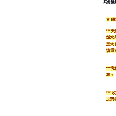
其他赫
★ 
**
然水
是大
慎重
**
準。
**
之瑕