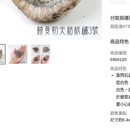
付款與運
超取滿NT$
付款方式
商品特色
信用卡一
商品編號
5904120
超商取貨
商品特色
LINE Pay
直閃石
從白色
Apple Pay
白色。
街口支付
於變質
要小心
悠遊付
銷售重點
ATM付款
尺寸約5.4