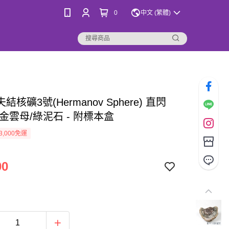
0
中文 (繁體)
結核礦3號(Hermanov Sphere) 直閃
金雲母/綠泥石 - 附標本盒
3,000免運
00