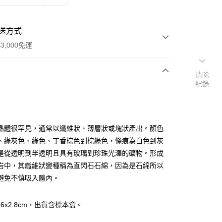
送方式
3,000免運
清除
紀錄
次付款
付款
晶體很罕見，通常以纖維狀、薄層狀或塊狀產出。顏色
、綠灰色、綠色、丁香棕色到棕綠色，條痕為白色到灰
是從透明到半透明且具有玻璃到珍珠光澤的礦物。形成
岩中，其纖維狀變種稱為直閃石石綿，因為是石綿所以
避免不慎吸入體內。
x6x2.8cm，出貨含標本盒。