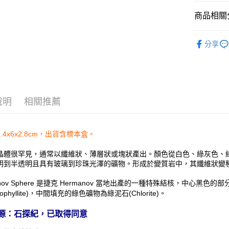
運送方式
商品相關分
全家取貨
礦石｜🌈
每筆NT$8
分享
7-11取貨
每筆NT$8
賣家宅配
說明
相關推薦
每筆NT$8
郵局幫你
.4x6x2.8cm，出貨含標本盒。
每筆NT$8
晶體很罕見，通常以纖維狀、薄層狀或塊狀產出。顏色從白色、綠灰色、
付款後門
明到半透明且具有玻璃到珍珠光澤的礦物。
形成於變質岩中，其纖維狀變
免運費
anov Sphere 是捷克 Hermanov 當地出產的一種特殊結核，中心黑色的
hophyllite)，中間填充的綠色礦物為綠泥石(Chlorite)。
源：石探紀，已取得同意