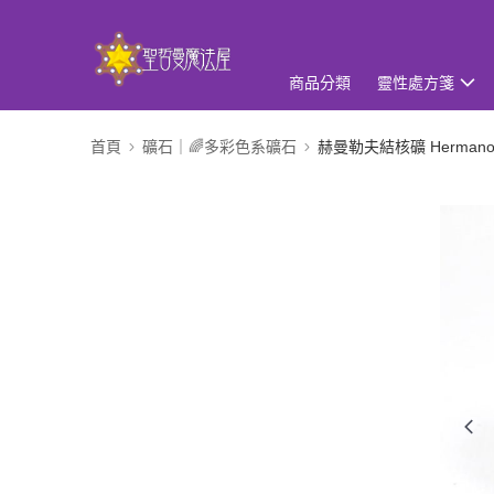
商品分類
靈性處方箋
首頁
礦石｜🌈多彩色系礦石
赫曼勒夫結核礦 Hermanov