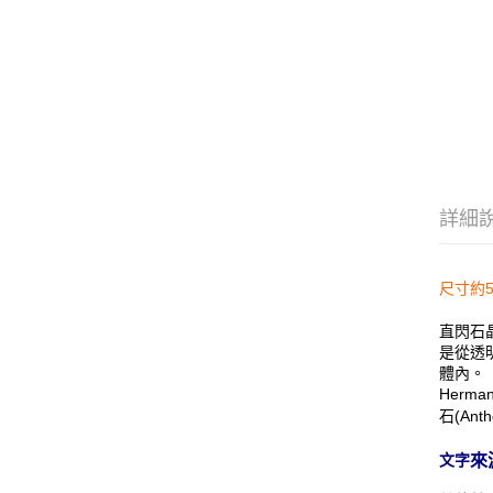
詳細
尺寸約5
直閃石
是從透
體內。
Herm
石(Ant
來
文字