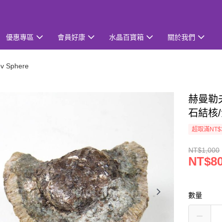
優惠專區
會員好康
水晶百寶箱
關於我們
 Sphere
赫曼勒夫
石結核/
超取滿NT$
NT$1,000
NT$8
數量