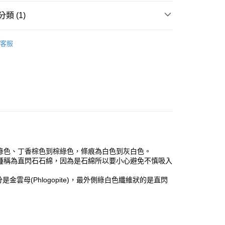
類 (1)
付款
多彩色系礦石
赫曼勒夫結核礦 Hermanov Sphere
0，滿NT$3,000(含以上)免運費
客服
付款
0，滿NT$3,000(含以上)免運費
幫您送（台灣）
0，滿NT$3,000(含以上)免運費
送（離島）
0，滿NT$3,000(含以上)免運費
綠色、丁香棕色到棕綠色，條痕為白色到灰白色。
市自取
種稱為直閃石石綿，因為是石綿所以要小心避免不慎吸入
部分是金雲母(Phlogopite)，最外側綠白色纖維狀的是直閃