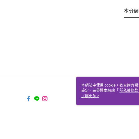
本分類
本網站中使用 cookie，欲查詢有關
設定，請參閱本網站「
隱私權條款
使用 cookie。
了解更多 >