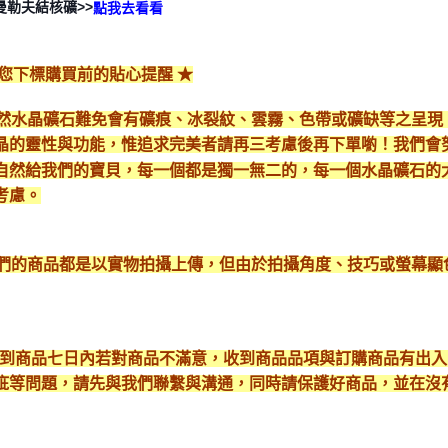
>>
曼勒夫結核礦
點我去看看
給您下標購買前的貼心提醒 ★
*天然水晶礦石難免會有礦痕、冰裂紋、雲霧、色帶或礦缺等之呈
晶的靈性與功能，惟追求完美者請再三考慮後再下單喲！我們會
自然給我們的寶貝，每一個都是獨一無二的，每一個水晶礦石的
考慮。
*我們的商品都是以實物拍攝上傳，但由於拍攝角度、技巧或螢幕
* 收到商品七日內若對商品不滿意，收到商品品項與訂購商品有出
疵等問題，請先與我們聯繫與溝通，同時請保護好商品，並在沒