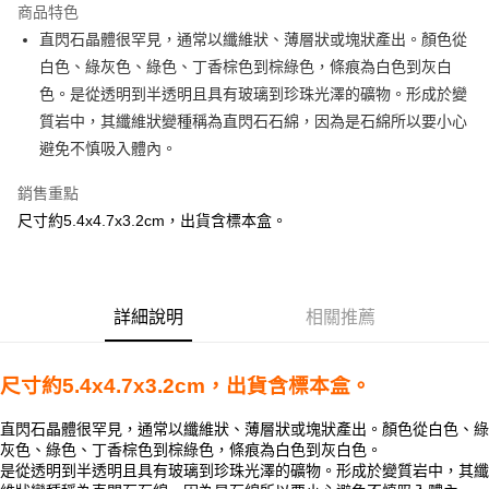
商品特色
Apple Pay
直閃石晶體很罕見，通常以纖維狀、薄層狀或塊狀產出。顏色從
白色、綠灰色、綠色、丁香棕色到棕綠色，條痕為白色到灰白
街口支付
色。是從透明到半透明且具有玻璃到珍珠光澤的礦物。形成於變
悠遊付
質岩中，其纖維狀變種稱為直閃石石綿，因為是石綿所以要小心
避免不慎吸入體內。
ATM付款
銷售重點
運送方式
尺寸約5.4x4.7x3.2cm，出貨含標本盒。
全家取貨付款
每筆NT$80，滿NT$3,000(含以上)免運費
7-11取貨付款
詳細說明
相關推薦
每筆NT$80，滿NT$3,000(含以上)免運費
尺寸約5.4x4.7x3.2cm，出貨含標本盒。
賣家宅配幫您送（台灣）
每筆NT$80，滿NT$3,000(含以上)免運費
直閃石晶體很罕見，通常以纖維狀、薄層狀或塊狀產出。顏色從白色、綠
灰色、綠色、丁香棕色到棕綠色，條痕為白色到灰白色。
郵局幫你送（離島）
是從透明到半透明且具有玻璃到珍珠光澤的礦物。
形成於變質岩中，其纖
每筆NT$80，滿NT$3,000(含以上)免運費