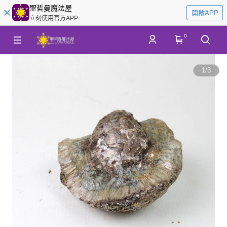
聖哲曼魔法屋
開啟APP
立刻使用官方APP
0
1
/
3