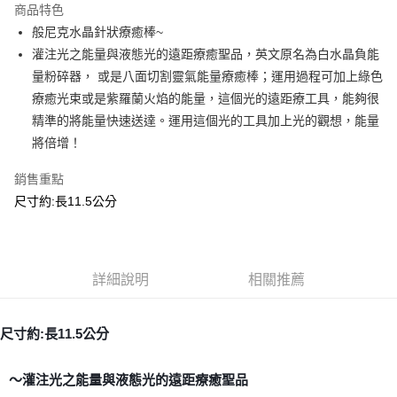
商品特色
Apple Pay
般尼克水晶針狀療癒棒~
灌注光之能量與液態光的遠距療癒聖品，英文原名為白水晶負能
街口支付
量粉碎器， 或是八面切割靈氣能量療癒棒；運用過程可加上綠色
悠遊付
療癒光束或是紫羅蘭火焰的能量，這個光的遠距療工具，能夠很
精準的將能量快速送達。運用這個光的工具加上光的觀想，能量
ATM付款
將倍增！
運送方式
銷售重點
全家取貨付款
尺寸約:長11.5公分
每筆NT$80，滿NT$3,000(含以上)免運費
7-11取貨付款
每筆NT$80，滿NT$3,000(含以上)免運費
詳細說明
相關推薦
賣家宅配幫您送（台灣）
尺寸約:長11.5公分
每筆NT$80，滿NT$3,000(含以上)免運費
郵局幫你送（離島）
～灌注光之能量與液態光的遠距療癒聖品
每筆NT$80，滿NT$3,000(含以上)免運費