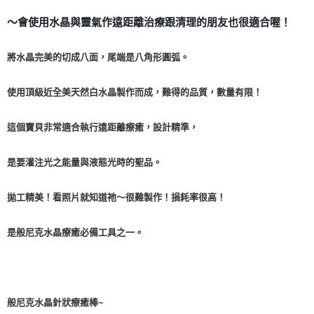
～會使用水晶與靈氣作遠距離治療跟清理的朋友也很適合喔！
付款後門市自取
免運費
將水晶完美的切成八面，尾端是八角形圓弧。
使用頂級近全美天然白水晶製作而成，難得的品質，數量有限！
這個寶貝非常適合執行遠距離療癒，設計精準，
是要灌注光之能量與液態光時的聖品。
拋工精美！看照片就知道祂～很難製作！損耗率很高！
是般尼克水晶療癒必備工具之一。
般尼克水晶針狀療癒棒~