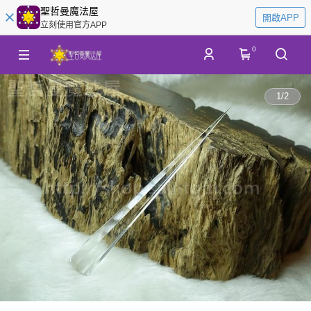
聖哲曼魔法屋
開啟APP
立刻使用官方APP
0
1
/
2