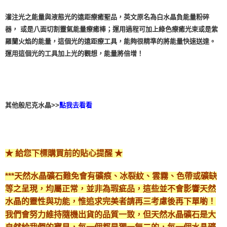
灌注光之能量與液態光的遠距療癒聖品，英文原名為白水晶負能量粉碎
器， 或是八面切割靈氣能量療癒棒；運用過程可加上綠色療癒光束或是紫
羅蘭火焰的能量，這個光的遠距療工具，能夠很精準的將能量快速送達。
運用這個光的工具加上光的觀想，能量將倍增！
般尼克水晶>>
其他
點我去看看
★ 給您下標購買前的貼心提醒 ★
***天然水晶礦石難免會有礦痕、冰裂紋、雲霧、色帶或礦缺
等之呈現，均屬正常，並非為瑕疵品，這些並不會影響天然
水晶的靈性與功能，惟追求完美者請再三考慮後再下單喲！
我們會努力維持隨機出貨的品質一致，但天然水晶礦石是大