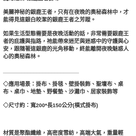
每筆NT$80，滿NT$3,000(含以上)免運費
美麗神秘的銀鹿王者，只有在夜晚的奧秘森林中，才
付款後門市自取
能得見這銀白皎潔的銀鹿王者之芳蹤。
免運費
如果生活型態需要是夜晚活動的話，非常需要銀鹿王
者的庇護與指路，祂能帶來迷茫與迷惑中的守護與心
安，跟隨著這銀鹿的光角移動，終能離開夜晚魅惑人
心的奧秘森林。
_________________________
◇應用場景：掛布、掛毯、壁掛裝飾、聖壇布、桌
布、桌巾、地墊、野餐墊、沙灘巾、居家裝飾等
◇尺寸約：寬200*長150公分(橫式掛布)
材質是聚酯纖維，高密度雪紡，高端大氣，重量輕