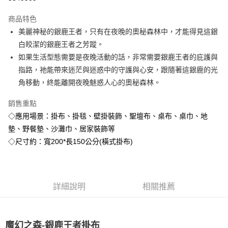
LINE Pay
商品特色
Apple Pay
美麗神秘的銀鹿王者，只有在夜晚的奧秘森林中，才能得見這銀
白皎潔的銀鹿王者之芳蹤。
街口支付
如果生活型態需要是夜晚活動的話，非常需要銀鹿王者的庇護與
悠遊付
指路，祂能帶來迷茫與迷惑中的守護與心安，跟隨著這銀鹿的光
角移動，終能離開夜晚魅惑人心的奧秘森林。
ATM付款
銷售重點
運送方式
◇應用場景：掛布、掛毯、壁掛裝飾、聖壇布、桌布、桌巾、地
全家取貨付款
墊、野餐墊、沙灘巾、居家裝飾等
每筆NT$80，滿NT$3,000(含以上)免運費
◇尺寸約：寬200*長150公分(橫式掛布)
7-11取貨付款
每筆NT$80，滿NT$3,000(含以上)免運費
詳細說明
相關推薦
賣家宅配幫您送（台灣）
每筆NT$80，滿NT$3,000(含以上)免運費
魔幻之森-銀鹿王者掛布
郵局幫你送（離島）