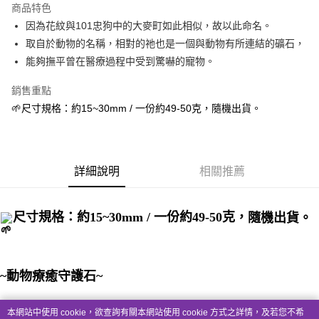
商品特色
Apple Pay
因為花紋與101忠狗中的大麥町如此相似，故以此命名。
取自於動物的名稱，相對的祂也是一個與動物有所連結的礦石，
街口支付
能夠撫平曾在醫療過程中受到驚嚇的寵物。
悠遊付
銷售重點
ATM付款
🌱尺寸規格：約15~30mm / 一份約49-50克，隨機出貨。
運送方式
全家取貨付款
詳細說明
相關推薦
每筆NT$80，滿NT$3,000(含以上)免運費
7-11取貨付款
尺寸規格：約15~30mm / 一份約49-50克，
隨機出貨。
每筆NT$80，滿NT$3,000(含以上)免運費
賣家宅配幫您送（台灣）
每筆NT$80，滿NT$3,000(含以上)免運費
~動物療癒守護石~
郵局幫你送（離島）
可以把玩、觀賞、送禮、收藏、手持靜心冥想、水晶
本網站中使用 cookie，欲查詢有關本網站使用 cookie 方式之詳情，及若您不希
每筆NT$80，滿NT$3,000(含以上)免運費