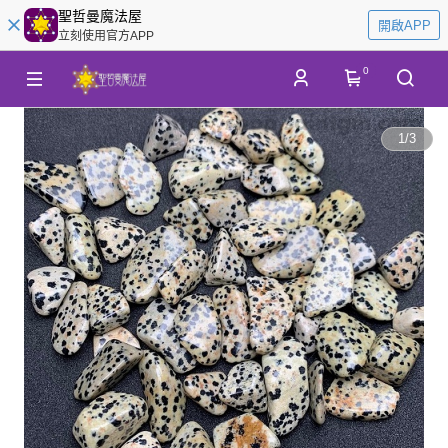
聖哲曼魔法屋
開啟APP
立刻使用官方APP
0
1
/
3