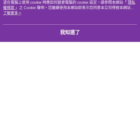
排列、療癒、曼陀羅~
望在電腦上使用 cookie 時應如何變更電腦的 cookie 設定，請參閱本網站「
隱私
權條款
」之 Cookie 聲明。您繼續使用本網站即表示您同意本公司得按本網站使
付款後門市自取
用條款之 Cookie 聲明使用 cookie。
了解更多 >
免運費
101忠狗中的大麥町
如此相似，故以此命名。
因為花紋與
取自於動物的名稱，相對的祂也是一個與動物有所連結
我知道了
的礦石，
能夠撫平曾在醫療過程中受到驚嚇的寵物。
大麥町石提醒我們都是無限的，可以做到任何事情。
祂亦能協助我們回想過去某些做決定的時刻，重新省
思。
當有重複狀況發生時，我們可以做出更好的抉擇。
大麥町石上的黑色點點為黑碧璽，所以也能淨化驅趕身
上的負面能量喔！