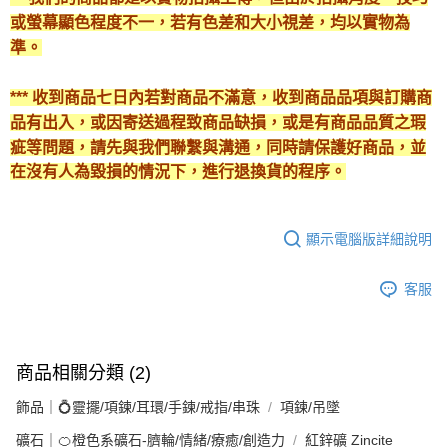
或螢幕顯色程度不一，若有色差和大小視差，均以實物為
準。
*** 收到商品七日內若對商品不滿意，收到商品品項與訂購商
品有出入，或因寄送過程致商品缺損，或是有商品品質之瑕
疵等問題，請先與我們聯繫與溝通，同時請保護好商品，並
在沒有人為毀損的情況下，進行退換貨的程序。
顯示電腦版詳細說明
客服
商品相關分類 (2)
飾品｜💍靈擺/項鍊/耳環/手鍊/戒指/串珠
項鍊/吊墜
礦石｜🍊橙色系礦石-臍輪/情緒/療癒/創造力
紅鋅礦 Zincite