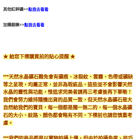
其他紅鋅礦>>
點我去看看
加購銀鍊>>
點我去看看
★ 給您下標購買前的貼心提醒 ★
***天然水晶礦石難免會有礦痕、冰裂紋、雲霧、色帶或礦缺
等之呈現，均屬正常，並非為瑕疵品，這些並不會影響天然
水晶的靈性與功能，惟追求完美者請再三考慮後再下單喲！
我們會努力維持隨機出貨的品質一致，但天然水晶礦石是大
自然給我們的寶貝，每一個都是獨一無二的，每一個水晶礦
石的大小、紋路、顏色都會略有不同，下標前也請您慎重考
慮。
***我們的商品都是以實物拍攝上傳，但由於拍攝角度、技巧