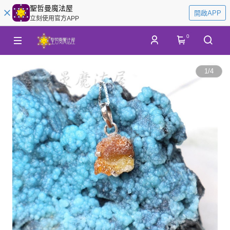
聖哲曼魔法屋
開啟APP
立刻使用官方APP
0
1
/
4