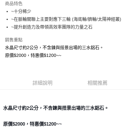
商品特色
Apple Pay
~十分稀少
~在脈輪關聯上主要對應下三輪 (海底輪/臍輪/太陽神經叢)
街口支付
~提升創造力及帶領高效率團隊的力量之石
悠遊付
銷售重點
ATM付款
水晶尺寸約2公分，不含鍊與搭景出場的三水鋁石。
原價$2000，特惠價$1200~~
運送方式
全家取貨付款
每筆NT$80，滿NT$3,000(含以上)免運費
詳細說明
相關推薦
7-11取貨付款
每筆NT$80，滿NT$3,000(含以上)免運費
水晶尺寸約2公分，不含鍊與搭景出場的三水鋁石。
賣家宅配幫您送（台灣）
每筆NT$80，滿NT$3,000(含以上)免運費
原價$2000，特惠價$1200~~
郵局幫你送（離島）
每筆NT$80，滿NT$3,000(含以上)免運費