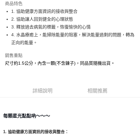
商品特色
Apple Pay
1. 協助健康方面資訊的接收與整合
2. 協助讓人回到健全的心理狀態
街口支付
3. 釋放過去病氣的標籤，恢復愉快的心情
悠遊付
4. 水晶療癒上，能掃除能量的阻塞，解決能量過剩的問題，轉為
正向的能量。
ATM付款
銷售重點
運送方式
尺寸約1.5公分，內含一顆(不含鍊子)，同品質隨機出貨。
全家取貨付款
每筆NT$80，滿NT$3,000(含以上)免運費
7-11取貨付款
詳細說明
相關推薦
每筆NT$80，滿NT$3,000(含以上)免運費
賣家宅配幫您送（台灣）
每顆星光點點吶～～～
每筆NT$80，滿NT$3,000(含以上)免運費
郵局幫你送（離島）
1. 協助健康方面資訊的接收與整合：
每筆NT$80，滿NT$3,000(含以上)免運費