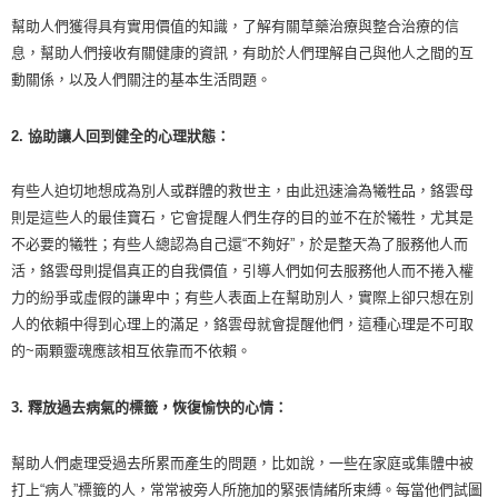
幫助人們獲得具有實用價值的知識，了解有關草藥治療與整合治療的信
付款後門市自取
息，幫助人們接收有關健康的資訊，有助於人們理解自己與他人之間的互
免運費
動關係，以及人們關注的基本生活問題。
2. 協助讓人回到健全的心理狀態：
有些人迫切地想成為別人或群體的救世主，由此迅速淪為犧牲品，鉻雲母
則是這些人的最佳寶石，它會提醒人們生存的目的並不在於犧牲，尤其是
不必要的犧牲；有些人總認為自己還“不夠好”，於是整天為了服務他人而
活，鉻雲母則提倡真正的自我價值，引導人們如何去服務他人而不捲入權
力的紛爭或虛假的謙卑中；有些人表面上在幫助別人，實際上卻只想在別
人的依賴中得到心理上的滿足，鉻雲母就會提醒他們，這種心理是不可取
的~兩顆靈魂應該相互依靠而不依賴。
3. 釋放過去病氣的標籤，恢復愉快的心情：
幫助人們處理受過去所累而產生的問題，比如說，一些在家庭或集體中被
打上“病人”標籤的人，常常被旁人所施加的緊張情緒所束縛。每當他們試圖