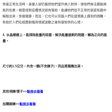
恢復正常生活時，身邊人卻仍舊把他們當作病人對待，使他們無法擺脫病
氣的包裹。鉻雲母對這種情況很有幫助，能讓他們從不正常的家庭氛圍中
解脫出來，恢復健康。而且，它也可以克服人們在感情路上遇到的困難，
有助於人們在經歷創傷與情感波動之後恢復愉快的心情。
4. 水晶療癒上，能掃除能量的阻塞，解決能量過剩的問題，轉為正向的能
量。
尺寸約1.5公分，內含一顆(不含鍊子)，同品質隨機出貨。
其他項鍊/墜子>>
點我去看看
加購銀鍊>>
點我去看看