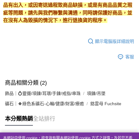
品有出入，或因寄送過程致商品缺損，或是有商品品質之瑕
疵等問題，請先與我們聯繫與溝通，同時請保護好商品，並
在沒有人為毀損的情況下，進行退換貨的程序。
顯示電腦版詳細說明
客服
商品相關分類 (2)
飾品｜💍靈擺/項鍊/耳環/手鍊/戒指/串珠
項鍊/吊墜
礦石｜🍀綠色系礦石-心輪/健康/財富/療癒
鉻雲母 Fuchsite
本分類熱銷
全站排行
本網站中使用 cookie，欲查詢有關本網站使用 cookie 方式之詳情，及若您不希