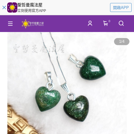
聖哲曼魔法屋
開啟APP
立刻使用官方APP
0
1
/
4