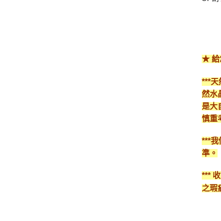
★ 
**
然水
是大
慎重
**
準。
**
之瑕