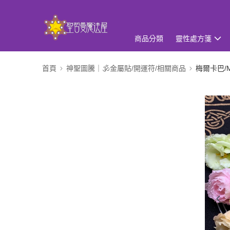
商品分類
靈性處方箋
首頁
神聖圖騰｜🕉金屬貼/開運符/相關商品
梅爾卡巴/M