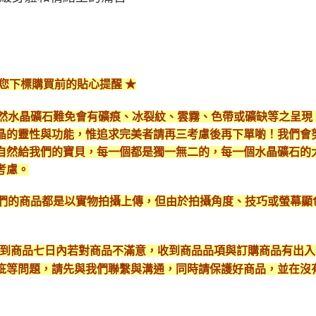
給您下標購買前的貼心提醒 ★
*天然水晶礦石難免會有礦痕、冰裂紋、雲霧、色帶或礦缺等之呈
晶的靈性與功能，惟追求完美者請再三考慮後再下單喲！我們會
自然給我們的寶貝，每一個都是獨一無二的，每一個水晶礦石的
考慮。
*我們的商品都是以實物拍攝上傳，但由於拍攝角度、技巧或螢幕
* 收到商品七日內若對商品不滿意，收到商品品項與訂購商品有出
疵等問題，請先與我們聯繫與溝通，同時請保護好商品，並在沒