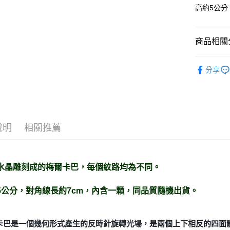
高約5公分
運送方式
全家取貨
商品相關分
每筆NT$8
7-11取貨
神聖圖騰｜
分享
大衛星/魔
每筆NT$8
礦石｜🍇
賣家宅配
Amethyst
每筆NT$8
送禮｜🎁
說明
相關推薦
郵局幫你
💼職場♥桃
每筆NT$8
付款後門
水晶雕刻成的梅爾卡巴，每個紋路均為不同。
免運費
5公分，對角線長約7cm，內含一顆，同品質隨機出貨。
卡巴是一個幾何形式產生的反時針旋轉光場，是兩個上下相反的四面