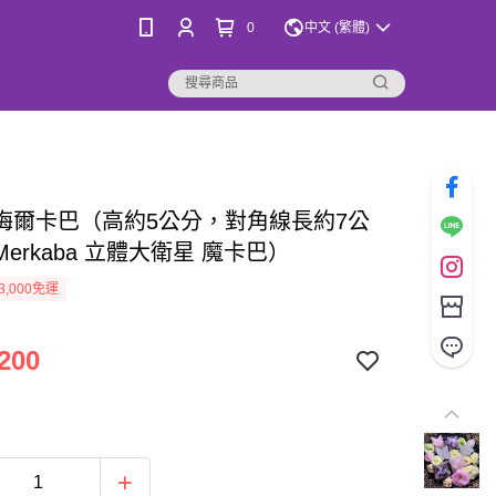
0
中文 (繁體)
梅爾卡巴（高約5公分，對角線長約7公
erkaba 立體大衛星 魔卡巴）
3,000免運
200