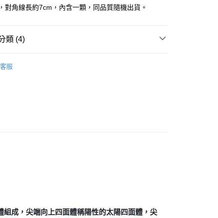
，對角線長約7cm，內含一顆，同品質隨機出貨。
付款
類 (4)
0，滿NT$3,000(含以上)免運費
付款
🕉金屬貼/開運符/相關商品
梅爾卡巴/Merkaba/立體
客服
卡巴
0，滿NT$3,000(含以上)免運費
紫色系礦石-頂輪/智慧/活化腦部/靈性覺知
紫水晶
幫您送（台灣）
0，滿NT$3,000(含以上)免運費
生日石/手帳/御守/會員卡
🎂二月｜紫水晶
送（離島）
花♥水逆必備💌
招貴人-擺飾
0，滿NT$3,000(含以上)免運費
市自取
體組成，尖端向上四面體稱陽性的太陽四面體，尖