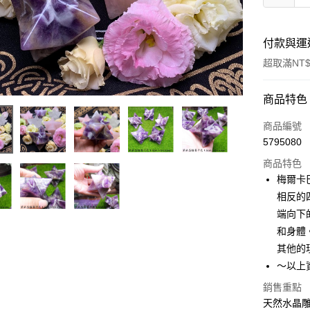
付款與運
超取滿NT$
付款方式
商品特色
信用卡一
商品編號
5795080
超商取貨
商品特色
LINE Pay
梅爾卡
相反的
Apple Pay
端向下
街口支付
和身體
其他的
悠遊付
～以上
ATM付款
銷售重點
天然水晶