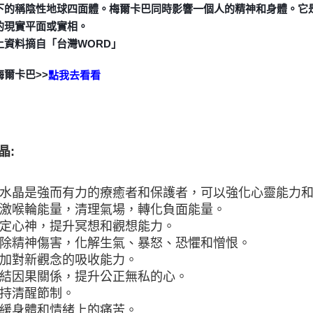
下的稱陰性地球四面體。梅爾卡巴同時影響一個人的精神和身體。它
的現實平面或實相。
上資料摘自「台灣WORD」
梅爾卡巴>>
點我去看看
晶:
 紫水晶是強而有力的療癒者和保護者，可以強化心靈能力
 刺激喉輪能量，清理氣場，轉化負面能量。
 鎮定心神，提升冥想和觀想能力。
 消除精神傷害，化解生氣、暴怒、恐懼和憎恨。
 增加對新觀念的吸收能力。
 連結因果關係，提升公正無私的心。
 保持清醒節制。
 舒緩身體和情緒上的痛苦。