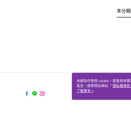
本分類
本網站中使用 cookie，欲查詢有關
設定，請參閱本網站「
隱私權條款
使用 cookie。
了解更多 >