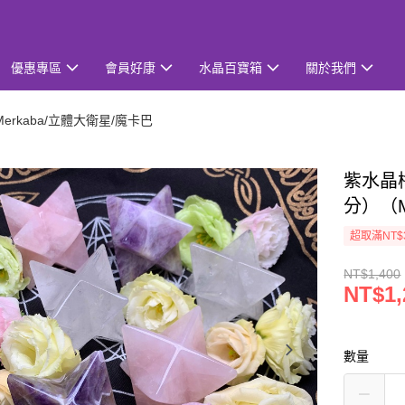
優惠專區
會員好康
水晶百寶箱
關於我們
erkaba/立體大衛星/魔卡巴
紫水晶
分）（M
超取滿NT$
NT$1,400
NT$1,
數量