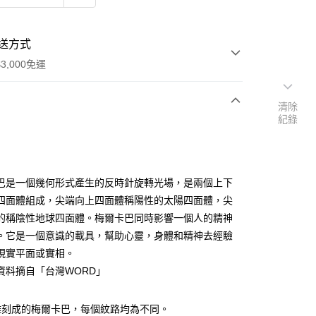
送方式
3,000免運
清除
紀錄
次付款
付款
巴是一個幾何形式產生的反時針旋轉光場，是兩個上下
四面體組成，尖端向上四面體稱陽性的太陽四面體，尖
的稱陰性地球四面體。梅爾卡巴同時影響一個人的精神
。它是一個意識的載具，幫助心靈，身體和精神去經驗
現實平面或實相。
資料摘自「台灣WORD」
雕刻成的梅爾卡巴，每個紋路均為不同。