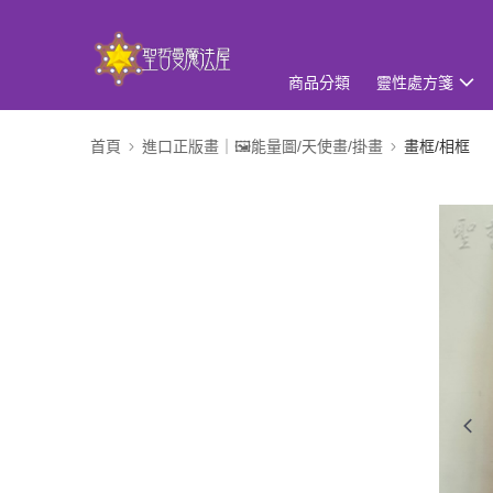
商品分類
靈性處方箋
首頁
進口正版畫｜🖼️能量圖/天使畫/掛畫
畫框/相框