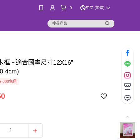
0
中文 (繁體)
框 ~適合圖畫尺寸12X16”
40.4cm)
3,000免運
50