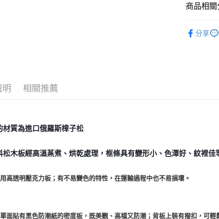
運送方式
商品相關分
全家取貨
進口正版畫
每筆NT$8
分享
居家裝飾｜
7-11取貨
每筆NT$8
賣家宅配
說明
相關推薦
每筆NT$8
郵局幫你
每筆NT$8
的材質為進口俄羅斯樟子松
付款後門
料松木板經高溫蒸煮、烘乾處理，框條具有變形小、色澤好、紋裡佳
免運費
使用高透明壓克力板；有不易變色的特性，在運輸過程中也不易損壞。
為單面貼有黑色防潮紙的密度板，既美觀、高檔又防潮；背板上裝有撥扣，可輕