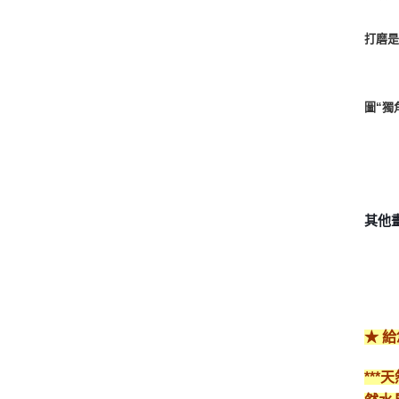
打磨
圖“獨
其他
★ 
**