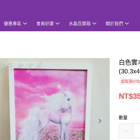
優惠專區
會員好康
水晶百寶箱
關於我們
白色實木
(30.3x
超取滿NT$
NT$3
數量