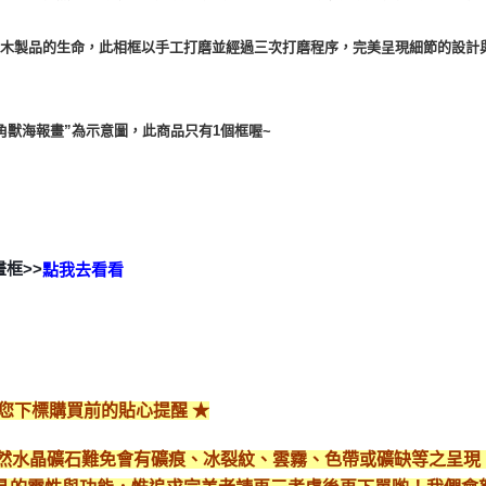
是木製品的生命，此相框以手工打磨並經過三次打磨程序，完美呈現細節的設計
角獸海報畫”為示意圖，此商品只有1個框喔~
畫框>>
點我去看看
給您下標購買前的貼心提醒 ★
*天然水晶礦石難免會有礦痕、冰裂紋、雲霧、色帶或礦缺等之呈