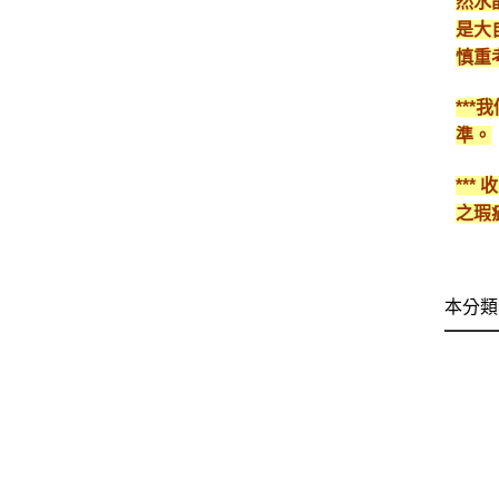
然水
是大
慎重
**
準。
**
之瑕
本分類