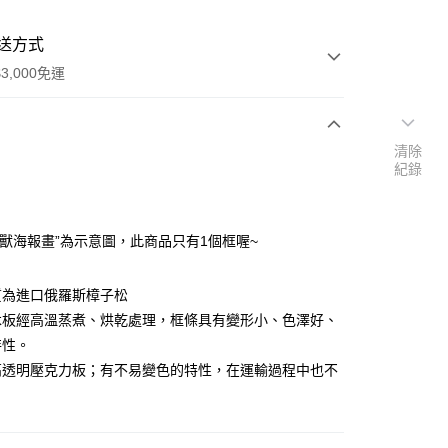
送方式
3,000免運
清除
次付款
紀錄
付款
角獸海報畫”為示意圖，此商品只有1個框喔~
質為進口俄羅斯樟子松
木板經高溫蒸煮、烘乾處理，框條具有變形小、色澤好、
特性。
高透明壓克力板；有不易變色的特性，在運輸過程中也不