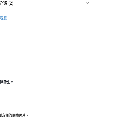
類 (2)
付款
｜🖼️能量圖/天使畫/掛畫
畫框/相框
0，滿NT$3,000(含以上)免運費
客服
🧸聖壇布/斗篷/掛飾/雕像擺飾
珠寶盒/塔羅盒/木製品
付款
0，滿NT$3,000(含以上)免運費
幫您送（台灣）
0，滿NT$3,000(含以上)免運費
送（離島）
0，滿NT$3,000(含以上)免運費
市自取
等特性。
鬆方便的更換照片。