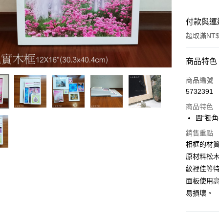
付款與運
超取滿NT$
付款方式
商品特色
信用卡一
商品編號
5732391
超商取貨
商品特色
LINE Pay
圖“獨
Apple Pay
銷售重點
相框的材
街口支付
原材料松
紋裡佳等
悠遊付
面板使用
ATM付款
易損壞。