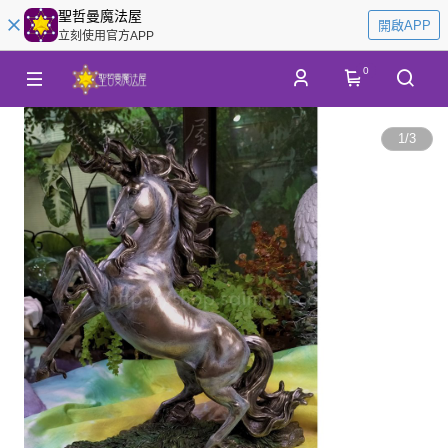
聖哲曼魔法屋
開啟APP
立刻使用官方APP
0
1
/
3