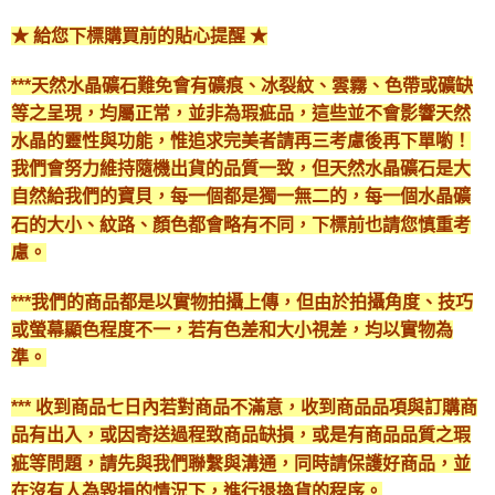
★ 給您下標購買前的貼心提醒 ★
***天然水晶礦石難免會有礦痕、冰裂紋、雲霧、色帶或礦缺
等之呈現，均屬正常，並非為瑕疵品，這些並不會影響天然
水晶的靈性與功能，惟追求完美者請再三考慮後再下單喲！
我們會努力維持隨機出貨的品質一致，但天然水晶礦石是大
自然給我們的寶貝，每一個都是獨一無二的，每一個水晶礦
石的大小、紋路、顏色都會略有不同，下標前也請您慎重考
慮。
***我們的商品都是以實物拍攝上傳，但由於拍攝角度、技巧
或螢幕顯色程度不一，若有色差和大小視差，均以實物為
準。
*** 收到商品七日內若對商品不滿意，收到商品品項與訂購商
品有出入，或因寄送過程致商品缺損，或是有商品品質之瑕
疵等問題，請先與我們聯繫與溝通，同時請保護好商品，並
在沒有人為毀損的情況下，進行退換貨的程序。