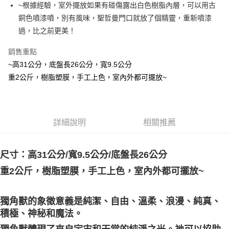
街口支付
~根據經驗，室外擺放如果有碰傷露出白色樹脂內層，可以用古
銅色噴漆噴，別有風味，聖哲曼門口就放了個精靈，重新噴漆
悠遊付
過，比之前更美！
ATM付款
銷售重點
~高31公分，底盤長26公分，寬9.5公分
運送方式
重2公斤，樹脂塑膜，手工上色，室內外都可擺放~
賣家宅配幫您送（台灣）
每筆NT$80，滿NT$3,000(含以上)免運費
郵局幫你送（離島）
詳細說明
相關推薦
每筆NT$80，滿NT$3,000(含以上)免運費
付款後門市自取
尺寸：高31公分/寬9.5公分/底盤長26公分
免運費
重2公斤，樹脂塑膜，手工上色，室內外都可擺放~
獨角獸的象徵意義是純潔、自由、溫柔、浪漫、純真、
積極、神秘和魔法。