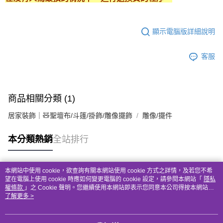
顯示電腦版詳細說明
客服
商品相關分類 (1)
居家裝飾｜🧸聖壇布/斗篷/掛飾/雕像擺飾
雕像/擺件
本分類熱銷
全站排行
本網站中使用 cookie，欲查詢有關本網站使用 cookie 方式之詳情，及若您不希
熱門標籤
望在電腦上使用 cookie 時應如何變更電腦的 cookie 設定，請參閱本網站「
隱私
權條款
」之 Cookie 聲明。您繼續使用本網站即表示您同意本公司得按本網站使
用條款之 Cookie 聲明使用 cookie。
了解更多 >